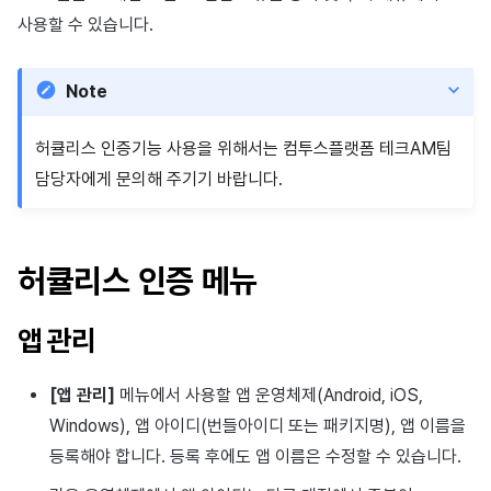
이용정지
사용할 수 있습니다.
프로모션
아이템 등록
커뮤니티 운영 관리
크로스플레이 런처
2025년 12월
앱 서비스
부가 기능
Hive 아이템
유저 애퀴지션(UA) (지원 종료
문제 해결 가이드
오버레이 UI 엔진에서 출력하
웹 배너 활용
세그먼트
트랜잭션 조회
Result API AuthV4
노티피케이션
전체 유저 삭제
마케팅 어트리뷰션
아이템 지급 메시지
Adiz
2025년 11월
문제 해결 가이드
부가 기능
Funtap 퍼블리셔 연동 가이드
YouTube 동영상 활용하기
퍼널
타임존
Note
성인인증
매치 메이킹
결제 운영
Adkit
2025년 10월
자동 로그인 키 관리
리텐션 분석
커뮤니티 & 웹 상점
허큘리스 인증기능 사용을 위해서는 컴투스플랫폼 테크AM팀
담당자에게 문의해 주기기 바랍니다.
채팅
결제 부가 기능
플러그인
2025년 9월
애널리틱스 빅쿼리
애널리틱스
고객센터
취소·환불
2025년 8월
애널리틱스 활용하기
AI 서비스
허큘리스 인증 메뉴
커뮤니티
2025년 7월
커스텀 지표
소셜
앱 관리
애널리틱스
2025년 6월
데이터 내보내기
지원 종료
[앱 관리]
메뉴에서 사용할 앱 운영체제(Android, iOS,
게임 데이터 스토어
2025년 5월
지표 용어
Windows), 앱 아이디(번들아이디 또는 패키지명), 앱 이름을
등록해야 합니다. 등록 후에도 앱 이름은 수정할 수 있습니다.
허큘리스
2025년 4월
동접 모니터링