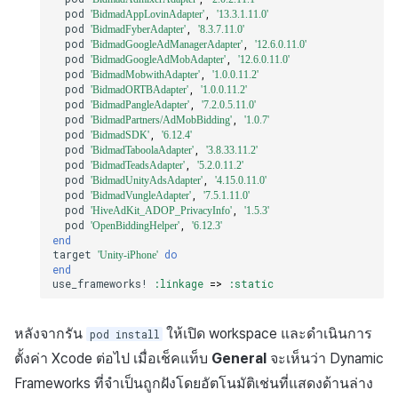
pod
,
'BidmadAppLovinAdapter'
'13.3.1.11.0'
pod
,
'BidmadFyberAdapter'
'8.3.7.11.0'
pod
,
'BidmadGoogleAdManagerAdapter'
'12.6.0.11.0'
pod
,
'BidmadGoogleAdMobAdapter'
'12.6.0.11.0'
pod
,
'BidmadMobwithAdapter'
'1.0.0.11.2'
pod
,
'BidmadORTBAdapter'
'1.0.0.11.2'
pod
,
'BidmadPangleAdapter'
'7.2.0.5.11.0'
pod
,
'BidmadPartners/AdMobBidding'
'1.0.7'
pod
,
'BidmadSDK'
'6.12.4'
pod
,
'BidmadTaboolaAdapter'
'3.8.33.11.2'
pod
,
'BidmadTeadsAdapter'
'5.2.0.11.2'
pod
,
'BidmadUnityAdsAdapter'
'4.15.0.11.0'
pod
,
'BidmadVungleAdapter'
'7.5.1.11.0'
pod
,
'HiveAdKit_ADOP_PrivacyInfo'
'1.5.3'
pod
,
'OpenBiddingHelper'
'6.12.3'
end
target
do
'Unity-iPhone'
end
use_frameworks!
:linkage
=>
:static
หลังจากรัน
ให้เปิด workspace และดำเนินการ
pod install
ตั้งค่า Xcode ต่อไป เมื่อเช็คแท็บ
General
จะเห็นว่า Dynamic
Frameworks ที่จำเป็นถูกฝังโดยอัตโนมัติเช่นที่แสดงด้านล่าง