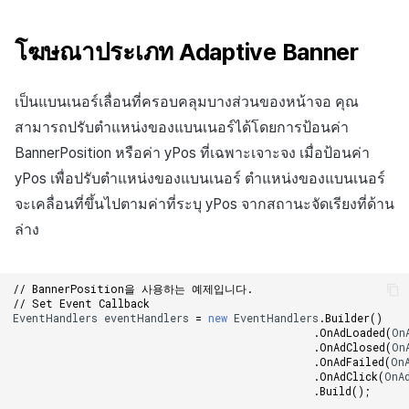
โฆษณาประเภท Adaptive Banner
เป็นแบนเนอร์เลื่อนที่ครอบคลุมบางส่วนของหน้าจอ คุณ
สามารถปรับตำแหน่งของแบนเนอร์ได้โดยการป้อนค่า
BannerPosition หรือค่า yPos ที่เฉพาะเจาะจง เมื่อป้อนค่า
yPos เพื่อปรับตำแหน่งของแบนเนอร์ ตำแหน่งของแบนเนอร์
จะเคลื่อนที่ขึ้นไปตามค่าที่ระบุ yPos จากสถานะจัดเรียงที่ด้าน
ล่าง
// BannerPosition을 사용하는 예제입니다.
// Set Event Callback
EventHandlers
eventHandlers
=
new
EventHandlers
.
Builder
()
.
OnAdLoaded
(
On
.
OnAdClosed
(
On
.
OnAdFailed
(
On
.
OnAdClick
(
OnA
.
Build
();