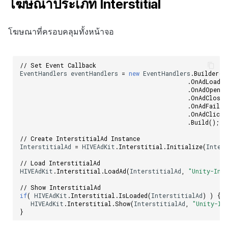
โฆษณาประเภท Interstitial
โฆษณาที่ครอบคลุมทั้งหน้าจอ
// Set Event Callback
EventHandlers
eventHandlers
=
new
EventHandlers
.
Builder
()
.
OnAdLoaded
.
OnAdOpenin
.
OnAdClosed
.
OnAdFailed
.
OnAdClick
(
.
Build
();
// Create InterstitialAd Instance                        
InterstitialAd
=
HIVEAdKit
.
Interstitial
.
Initialize
(
Inter
// Load InterstitialAd
HIVEAdKit
.
Interstitial
.
LoadAd
(
InterstitialAd
,
"Unity-Int
// Show InterstitialAd
if
(
HIVEAdKit
.
Interstitial
.
IsLoaded
(
InterstitialAd
)
)
{
HIVEAdKit
.
Interstitial
.
Show
(
InterstitialAd
,
"Unity-In
}