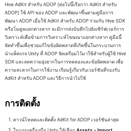
การเรียกเก็บเงิน
การสร้างแอป
บริการยืนยันตัวตน
การชำระเงิน PG
ลิงก์ลึก)
API แชท
การตั้งค่า ADOP Proguard
ค้
Hive AdKit สำหรับ ADOP (ต่อไปนี้เรียกว่า AdKit สำหรับ
Result API AuthV4
การจัดการอุปกรณ์
เอกสารอ้างอิง
ส่งคืนพารามิเตอร์การเรียกใช้
คอมมูนิตี้
สังคม
Crossplay Launcher
ธันวาคม-2025
Unreal Windows
การลงทะเบียนรายการ
ADOP) ใช้ API ของ ADOP และพัฒนาขึ้นตามคู่มือการ
น
การแจ้งเตือน
งาน
แอปบริการ
ส่วนเสริม
รายการ
User Acquisition (UA) (สิ้นสุด
คีย์โฆษณาทดสอบ ADOP
พัฒนา ADOP เมื่อใช้ AdKit สำหรับ ADOP ร่วมกับ Hive SDK
ระงับการใช้งาน
การสนับสนุน)
การแก้ปัญหา
การจัดการปฏิบัติการของ
ศูนย์บริการลูกค้า
Adiz
พฤศจิกายน-2025
ข้อความการจ่ายรายการ
ห
หรือโมดูลแยกต่างหาก จะมีการส่งบันทึกไปยังเซิร์ฟเวอร์การ
เขตเวลา
การแสดงผลในเอนจิน UI แบบ
ชุมชน
คำแนะนำในการแก้ไขปัญหา
คุณสมบัติเพิ่มเติม
Hive การเริ่มต้น AdKit
า
วิเคราะห์เพื่อข้ามการวิเคราะห์โฆษณาแยกต่างหาก คู่มือนี้
โอเวอร์เลย์
ลบผู้ใช้ทั้งหมด
การวิเคราะห์
Adkit
ตุลาคม-2025
การดำเนินการชำระเงิน
คอมมูนิตี้ & เว็บสโตร์
การใช้ Callback
จัดทำขึ้นเพื่อช่วยแก้ไขข้อผิดพลาดที่เกิดขึ้นในกระบวนการ
คู่มือการเชื่อมต่อพับลิชเชอร์
การยืนยันอายุ
ที่เก็บข้อมูลเกม
Plugins
กันยายน-2025
ฟีเจอร์เสริมการชำระเงิน
นำแพ็คเกจ Unity ที่ ADOP จัดเตรียมไว้มาใช้สำหรับผู้ใช้ Hive
การวิเคราะห์
Funtap
ฟังก์ชันการตั้งค่าข้อมูลเพิ่ม
SDK และลดความยุ่งยากในการทดลองและข้อผิดพลาด เพื่อ
เติม
ความปลอดภัยของเกม
สิงหาคม-2025
การยกเลิก·การคืนเงิน
ความสะดวกในการใช้งาน เรียนรู้เกี่ยวกับเวอร์ชันที่รองรับ
บริการ AI
AdKit สำหรับ ADOP และวิธีการนำไปใช้
โฆษณาประเภทที่ได้รับ
แหล่งที่มาทางการตลาด
กรกฎาคม-2025
โซเชียล
รางวัล
คอมมูนิตี้และเว็บช็อป
มิถุนายน-2025
การติดตั้ง
สิ้นสุดการสนับสนุน
โฆษณาประเภท Interstitial
การสร้างรายได้จาก
พฤษภาคม-2025
โฆษณาประเภท Adaptive
โฆษณา
ดาวน์โหลดและติดตั้ง AdKit for ADOP เวอร์ชันล่าสุด
Banner
เมษายน-2025
ในแถบเครื่องมือ Unity ให้เลือก
Assets
>
Import