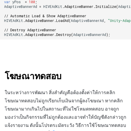
var
yPos
=
100
;
AdaptiveBannerAd
=
HIVEAdKit
.
AdaptiveBanner
.
Initialize
(
Adapti
// Automatic Load & Show AdaptiveBanner
HIVEAdKit
.
AdaptiveBanner
.
LoadAd
(
AdaptiveBannerAd
,
"Unity-Adap
// Destroy AdaptiveBanner
HIVEAdKit
.
AdaptiveBanner
.
Destroy
(
AdaptiveBannerAd
);
โฆษณาทดสอบ
ในระหว่างการพัฒนา สิ่งสำคัญคือต้องตั้งค่าให้การคลิก
โฆษณาทดสอบไม่ถูกเรียกเก็บเงินจากผู้ลงโฆษณา หากคลิก
โฆษณามากเกินไปในสถานะที่ไม่ใช่โหมดทดสอบ อาจถูก
มองว่าเป็นกิจกรรมที่ไม่ถูกต้องและอาจทำให้บัญชีดังกล่าวถูก
แจ้งรายงาน ดังนั้นโปรดระมัดระวัง วิธีการใช้โฆษณาทดสอบ