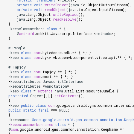
!
static
!
transient
<
fields
>
;
private
void
writeObject
(
java
.
io
.
ObjectOutputStream
);
private
void
readObject
(
java
.
io
.
ObjectInputStream
);
java
.
lang
.
Object
writeReplace
();
java
.
lang
.
Object
readResolve
();
}
-
keepclassmembers
class
*
{
@
android
.
webkit
.
JavascriptInterface
<
methods
>
;
}
#
Pangle
-
keep
class
com
.
bytedance
.
sdk
.
**
{
*
;
}
-
keep
class
com
.
bykv
.
vk
.
openvk
.
component
.
video
.
api
.
**
{
*
;
#
Tapjoy
-
keep
class
com
.
tapjoy
.
**
{
*
;
}
-
keep
class
com
.
moat
.
**
{
*
;
}
-
keepattributes
JavascriptInterface
-
keepattributes
*
Annotation
*
-
keep
class
*
extends
java
.
util
.
ListResourceBundle
{
protected
Object
[][]
getContents
();
}
-
keep
public
class
com
.
google
.
android
.
gms
.
common
.
internal
.
public
static
final
***
NULL
;
}
-
keepnames
@com.google.android.gms.common.annotation.Keep
-
keepclassmembernames
class
*
{
@
com
.
google
.
android
.
gms
.
common
.
annotation
.
KeepName
*
;