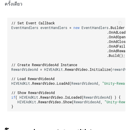
ครั้งเดียว
// Set Event Callback
EventHandlers
eventHandlers
=
new
EventHandlers
.
Builder
()
.
OnAdLoaded
.
OnAdOpenin
.
OnAdClosed
.
OnAdFailed
.
OnAdReward
.
Build
();
// Create RewardVideoAd Instance
RewardVideoAd
=
HIVEAdKit
.
RewardVideo
.
Initialize
(
rewardVi
// Load RewardVideoAd
HIVEAdKit
.
RewardVideo
.
LoadAd
(
RewardVideoAd
,
"Unity-Reward
// Show RewardVideoAd
if
(
HIVEAdKit
.
RewardVideo
.
IsLoaded
(
RewardVideoAd
)
)
{
HIVEAdKit
.
RewardVideo
.
Show
(
RewardVideoAd
,
"Unity-Rewar
}