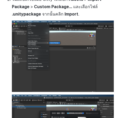
กระดานคะแนน
โฆษณาทดสอบ
Package
>
Custom Package...
และเลือกไฟล์
มีนาคม-2025
การจับคู่
.unitypackage
จากนั้นคลิก
Import
.
ลบ
กุมภาพันธ์-2025
แชท
มกราคม-2025
บริการ AI
ธันวาคม-2024
ตัวเปิดข้ามเกม
พฤศจิกายน-2024
Remote Play
ตุลาคม-2024
บล็อกเชน
กันยายน-2024