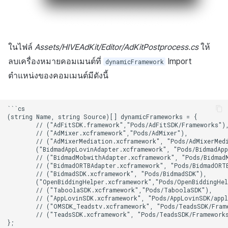
ในไฟล์
Assets/HIVEAdKit/Editor/AdKitPostprocess.cs
ให้
ลบเครื่องหมายคอมเมนต์ที่
Import
dynamicFramework
ตำแหน่งของคอมเมนต์มีดังนี้
```cs

(string Name, string Source)[] dynamicFrameworks = {

        // ("AdFitSDK.framework","Pods/AdFitSDK/Frameworks"),
        // ("AdMixer.xcframework","Pods/AdMixer"),

        // ("AdMixerMediation.xcframework", "Pods/AdMixerMedi
        ("BidmadAppLovinAdapter.xcframework", "Pods/BidmadApp
        // ("BidmadMobwithAdapter.xcframework", "Pods/BidmadM
        // ("BidmadORTBAdapter.xcframework", "Pods/BidmadORTB
        // ("BidmadSDK.xcframework", "Pods/BidmadSDK"),

        ("OpenBiddingHelper.xcframework","Pods/OpenBiddingHel
        // ("TaboolaSDK.xcframework","Pods/TaboolaSDK"),

        // ("AppLovinSDK.xcframework", "Pods/AppLovinSDK/appl
        // ("OMSDK_Teadstv.xcframework", "Pods/TeadsSDK/Frame
        // ("TeadsSDK.xcframework", "Pods/TeadsSDK/Frameworks
};
