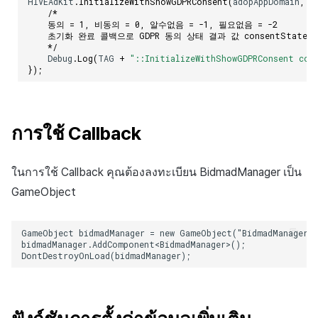
HIVEAdKit
.
InitializeWithShowGDPRConsent
(
adopAppDomain
,
t
/* 
    동의 = 1, 비동의 = 0, 알수없음 = -1, 필요없음 = -2
    초기화 완료 콜백으로 GDPR 동의 상태 결과 값 consentSta
    */
Debug
.
Log
(
TAG
+
"::InitializeWithShowGDPRConsent con
});
การใช้ Callback
ในการใช้ Callback คุณต้องลงทะเบียน BidmadManager เป็น
GameObject
GameObject bidmadManager = new GameObject("BidmadManager")
bidmadManager.AddComponent<BidmadManager>();
