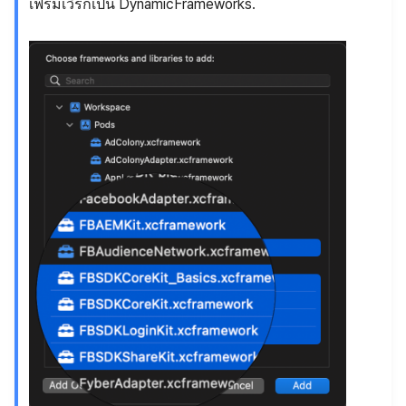
เฟรมเวิร์กเป็น DynamicFrameworks.