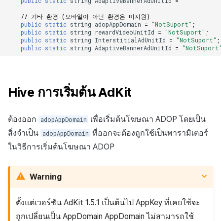
public
static
string
AdaptiveBannerAdUnitId
=
"
// 기타 환경 (모바일이 아닌 환경은 미지원)
public
static
string
adopAppDomain
=
"NotSuport"
;
public
static
string
rewardVideoUnitId
=
"NotSuport"
;
public
static
string
InterstitialAdUnitId
=
"NotSuport"
;
public
static
string
AdaptiveBannerAdUnitId
=
"NotSuport
Hive การเริ่มต้น AdKit
ต้องออก
เพื่อเริ่มต้นโฆษณา ADOP โดยเป็น
adopAppDomain
สิ่งจำเป็น
ที่ออกจะต้องถูกใช้เป็นพารามิเตอร์
adopAppDomain
ในวิธีการเริ่มต้นโฆษณา ADOP
Warning
ตั้งแต่เวอร์ชัน AdKit 1.5.1 เป็นต้นไป AppKey ที่เคยใช้จะ
ถูกเปลี่ยนเป็น AppDomain AppDomain ไม่สามารถใช้