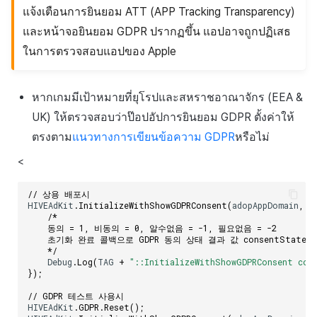
แจ้งเตือนการยินยอม ATT (APP Tracking Transparency)
และหน้าจอยินยอม GDPR ปรากฏขึ้น แอปอาจถูกปฏิเสธ
ในการตรวจสอบแอปของ Apple
หากเกมมีเป้าหมายที่ยุโรปและสหราชอาณาจักร (EEA &
UK) ให้ตรวจสอบว่าป๊อปอัปการยินยอม GDPR ตั้งค่าให้
ตรงตาม
แนวทางการเขียนข้อความ GDPR
หรือไม่
<
// 상용 배포시
HIVEAdKit
.
InitializeWithShowGDPRConsent
(
adopAppDomain
,
f
/* 
    동의 = 1, 비동의 = 0, 알수없음 = -1, 필요없음 = -2
    초기화 완료 콜백으로 GDPR 동의 상태 결과 값 consentSta
    */
Debug
.
Log
(
TAG
+
"::InitializeWithShowGDPRConsent con
});
// GDPR 테스트 사용시
HIVEAdKit
.
GDPR
.
Reset
();