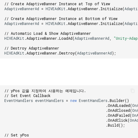
// Create AdaptiveBanner Instance at Top of View
AdaptiveBannerAd
=
HIVEAdKit
.
AdaptiveBanner
.
Initialize
(
Adapti
// Create AdaptiveBanner Instance at Bottom of View
AdaptiveBannerAd
=
HIVEAdKit
.
AdaptiveBanner
.
Initialize
(
Adapti
// Automatic Load & Show AdaptiveBanner
HIVEAdKit
.
AdaptiveBanner
.
LoadAd
(
AdaptiveBannerAd
,
"Unity-Adap
// Destroy AdaptiveBanner
HIVEAdKit
.
AdaptiveBanner
.
Destroy
(
AdaptiveBannerAd
);
// yPos 값을 지정하여 사용하는 예제입니다.
// Set Event Callback
EventHandlers
eventHandlers
=
new
EventHandlers
.
Builder
()
.
OnAdLoaded
(
On
.
OnAdClosed
(
On
.
OnAdFailed
(
On
.
OnAdClick
(
OnA
.
Build
();
// Set yPos