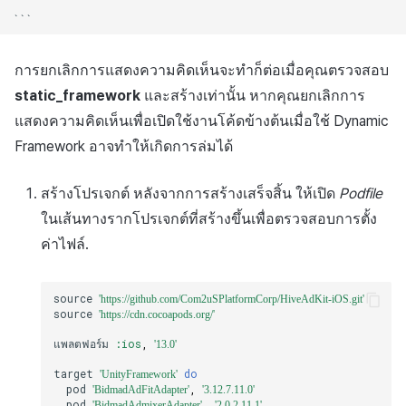
การยกเลิกการแสดงความคิดเห็นจะทำก็ต่อเมื่อคุณตรวจสอบ
static_framework
และสร้างเท่านั้น หากคุณยกเลิกการ
แสดงความคิดเห็นเพื่อเปิดใช้งานโค้ดข้างต้นเมื่อใช้ Dynamic
Framework อาจทำให้เกิดการล่มได้
สร้างโปรเจกต์ หลังจากการสร้างเสร็จสิ้น ให้เปิด
Podfile
ในเส้นทางรากโปรเจกต์ที่สร้างขึ้นเพื่อตรวจสอบการตั้ง
ค่าไฟล์.
source
'https://github.com/Com2uSPlatformCorp/HiveAdKit-iOS.git'
source
'https://cdn.cocoapods.org/'
แพลตฟอร์ม
:ios
,
'13.0'
target
do
'UnityFramework'
pod
,
'BidmadAdFitAdapter'
'3.12.7.11.0'
pod
,
'BidmadAdmixerAdapter'
'2.0.2.11.1'