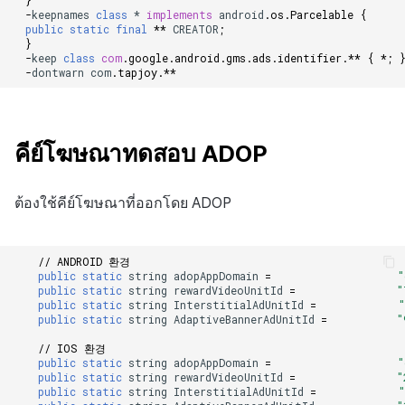
}
-
keepnames
class
*
implements
android
.
os
.
Parcelable
{
public
static
final
**
CREATOR
;
}
-
keep
class
com
.
google
.
android
.
gms
.
ads
.
identifier
.
**
{
*
;
-
dontwarn
com
.
tapjoy
.
**
คีย์โฆษณาทดสอบ ADOP
ต้องใช้คีย์โฆษณาที่ออกโดย ADOP
// ANDROID 환경
public
static
string
adopAppDomain
=
"
public
static
string
rewardVideoUnitId
=
"
public
static
string
InterstitialAdUnitId
=
public
static
string
AdaptiveBannerAdUnitId
=
"
// IOS 환경
public
static
string
adopAppDomain
=
"
public
static
string
rewardVideoUnitId
=
"
public
static
string
InterstitialAdUnitId
=