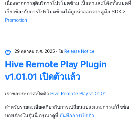
การเรียกเก็บเงิน
API แชท
การสร้างแอป
บริการยืนยันตัวตน
การชำระเงิน PG
ลิงก์ลึก)
เนื่องจากการยุติบริการโปรโมตข้าม เนื้อหาและโค้ดทั้งหมดที่
ค้
Result API AuthV4
การจัดการอุปกรณ์
เอกสารอ้างอิง
ส่งคืนพารามิเตอร์การเรียกใ
คอมมูนิตี้
โปรโมชั่น
สังคม
Crossplay Launcher
การลงทะเบียนรายการ
เกี่ยวข้องกับการโปรโมตข้ามได้ถูกนำออกจากคู่มือ SDK >
น
การแจ้งเตือน
งาน
แอปบริการ
ส่วนเสริม
รายการ
User Acquisition (UA) (สิ้นส
Promotion
ระงับการใช้งาน
การสนับสนุน)
การแก้ปัญหา
การจัดการปฏิบัติการของ
การติดตามการตลาด
ศูนย์บริการลูกค้า
Adiz
ข้อความการจ่ายรายการ
ห
เขตเวลา
การแสดงผลในเอนจิน UI แ
ชุมชน
คำแนะนำในการแก้ไขปัญ
คุณสมบัติเพิ่มเติม
า
โอเวอร์เลย์
ลบผู้ใช้ทั้งหมด
การจับคู่
การวิเคราะห์
Adkit
การดำเนินการชำระเงิน
คอมมูนิตี้ & เว็บสโตร์
29 ตุลาคม ค.ศ. 2025
ใย
Release Notice
คู่มือการเชื่อมต่อพับลิชเชอร
การยืนยันอายุ
แชท
ที่เก็บข้อมูลเกม
Plugins
ฟีเจอร์เสริมการชำระเงิน
การวิเคราะห์
Funtap
Hive Remote Play Plugin
การสนับสนุนลูกค้า
ความปลอดภัยของเกม
การยกเลิก·การคืนเงิน
v1.01.01 เปิดตัวแล้ว
บริการ AI
ชุมชน
แหล่งที่มาทางการตลาด
โซเชียล
เราขอประกาศเปิดตัว
Hive Remote Play v1.01.01
การวิเคราะห์
คอมมูนิตี้และเว็บช็อป
สิ้นสุดการสนับสนุน
สำหรับรายละเอียดเกี่ยวกับการเปลี่ยนแปลงและการแก้ไขข้อ
ฐานข้อมูล
การสร้างรายได้จาก
บกพร่องในรุ่นนี้ กรุณาดูที่
บันทึกการเปิดตัว
โฆษณา
Hercules