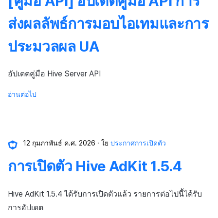
[คู่มือ API] อัปเดตคู่มือ API การ
กระดานคะแนน
แหล่งที่มาทางการตลาด
ส่งผลลัพธ์การมอบไอเทมและการ
การจับคู่
การสร้างรายได้จาก
ประมวลผล UA
โฆษณา
แชท
ตัวเปิดข้ามแพลตฟอร์ม
บริการ AI
อัปเดตคู่มือ Hive Server API
อ่านต่อไป
Remote Play
ตัวเปิดข้ามเกม
SDK ส่วนเสริม
Remote Play
เอกสารอ้างอิง
บล็อกเชน
12 กุมภาพันธ์ ค.ศ. 2026
ใย
ประกาศการเปิดตัว
การเปิดตัว Hive AdKit 1.5.4
Hive AdKit 1.5.4 ได้รับการเปิดตัวแล้ว รายการต่อไปนี้ได้รับ
การอัปเดต