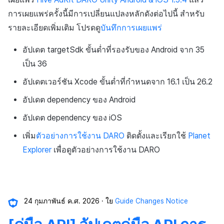
การเรียกเก็บเงิน
API แชท
การสร้างแอป
บริการยืนยันตัวตน
การชำระเงิน PG
ลิงก์ลึก)
ค้
Result API AuthV4
การเผยแพร่ครั้งนี้มีการเปลี่ยนแปลงหลักดังต่อไปนี้ สำหรับ
การจัดการอุปกรณ์
เอกสารอ้างอิง
ส่งคืนพารามิเตอร์การเรียกใ
คอมมูนิตี้
โปรโมชั่น
สังคม
Crossplay Launcher
การลงทะเบียนรายการ
น
การแจ้งเตือน
รายละเอียดเพิ่มเติม โปรดดู
บันทึกการเผยแพร่
งาน
แอปบริการ
ส่วนเสริม
รายการ
User Acquisition (UA) (สิ้นส
ระงับการใช้งาน
การสนับสนุน)
การแก้ปัญหา
การจัดการปฏิบัติการของ
การติดตามการตลาด
ศูนย์บริการลูกค้า
Adiz
ข้อความการจ่ายรายการ
ห
อัปเดต targetSdk ขั้นต่ำที่รองรับของ Android จาก 35
เขตเวลา
การแสดงผลในเอนจิน UI แ
ชุมชน
คำแนะนำในการแก้ไขปัญ
คุณสมบัติเพิ่มเติม
า
เป็น 36
โอเวอร์เลย์
ลบผู้ใช้ทั้งหมด
การจับคู่
การวิเคราะห์
Adkit
การดำเนินการชำระเงิน
คอมมูนิตี้ & เว็บสโตร์
อัปเดตเวอร์ชัน Xcode ขั้นต่ำที่กำหนดจาก 16.1 เป็น 26.2
คู่มือการเชื่อมต่อพับลิชเชอร
การยืนยันอายุ
แชท
ที่เก็บข้อมูลเกม
Plugins
ฟีเจอร์เสริมการชำระเงิน
การวิเคราะห์
อัปเดต dependency ของ Android
Funtap
การสนับสนุนลูกค้า
ความปลอดภัยของเกม
การยกเลิก·การคืนเงิน
อัปเดต dependency ของ iOS
บริการ AI
เพิ่ม
ตัวอย่างการใช้งาน DARO
ติดตั้งและเรียกใช้
Planet
ชุมชน
แหล่งที่มาทางการตลาด
โซเชียล
Explorer
เพื่อดูตัวอย่างการใช้งาน DARO
การวิเคราะห์
คอมมูนิตี้และเว็บช็อป
สิ้นสุดการสนับสนุน
ฐานข้อมูล
การสร้างรายได้จาก
โฆษณา
24 กุมภาพันธ์ ค.ศ. 2026
ใย
Guide Changes Notice
Hercules