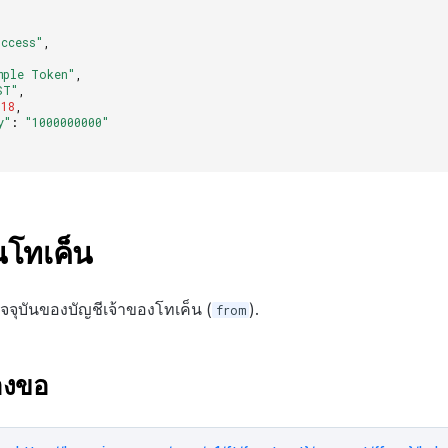
uccess"
,
mple Token"
,
ST"
,
18
,
y"
:
"1000000000"
นโทเค็น
จจุบันของบัญชีเจ้าของโทเค็น (
).
from
องขอ