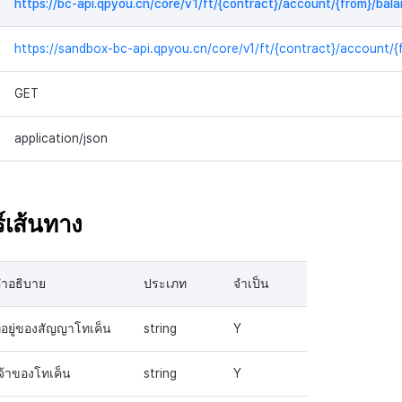
https://bc-api.qpyou.cn/core/v1/ft/{contract}/account/{from}/bal
https://sandbox-bc-api.qpyou.cn/core/v1/ft/{contract}/account/{
GET
application/json
์เส้นทาง
ำอธิบาย
ประเภท
จำเป็น
ี่อยู่ของสัญญาโทเค็น
string
Y
จ้าของโทเค็น
string
Y