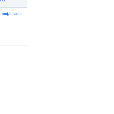
ance
from}/balance