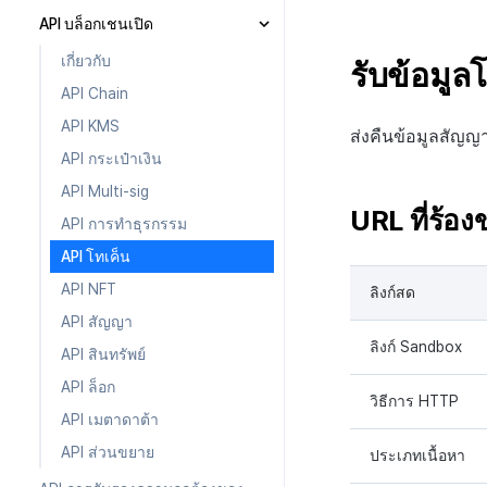
การระงับการใช้งาน
เริ่มต้นใช้งาน
API บล็อกเชนเปิด
การตรวจสอบโทเคนการตรวจ
โปรโมชั่น
โหลดหน้าล็อกอิน v2
ลงทะเบียนและยกเลิกการระงับ
สอบสิทธิ์ v4
เกี่ยวกับ
การใช้งาน
รับข้อมูล
การเรียกเก็บเงิน
โหลดหน้าล็อกอิน v1
การแจ้งเตือนการบรรลุ CPA
การตรวจสอบสิทธิ์ v4 แบบ
API Chain
การเริ่มต้นการจัดอันดับของผู้ใช้
กำหนดเอง
การแจ้งเตือน
ยืนยันการเข้าสู่ระบบเว็บ v2
รายการแบนเนอร์
ซิงค์กับรายการ
ที่ถูกระงับ
API KMS
การลบบัญชีการตรวจสอบสิทธิ์
ส่งคืนข้อมูลสัญญา
เขตเวลา
ยืนยันการเข้าสู่ระบบเว็บ v1
รายชื่อเพื่อนสำหรับ UA
IAP v4 ตรวจสอบใบเสร็จการ
OTP
ตรวจสอบข้อมูลผู้ใช้ที่ถูกบล็อก
v4
API กระเป๋าเงิน
สมัครสมาชิก
คอมมูนิตี้ & เว็บสโตร์
รับ PlayerID ด้วย Auth v4 IdP
ข้อมูลของ UA Sender
Push v4
การรับรหัสประเทศ
ระบบตรวจสอบ OTP
API Multi-sig
ID
IAP v4 แจ้งเตือนการสมัครสมา
การวิเคราะห์
สถานะแคมเปญ UA
การรับเขตเวลา
คอมมูนิตี้
การตรวจสอบสิทธิ์
URL ที่ร้อง
ชิกแบบเรียลไทม์
API การทำธุรกรรม
บริการ AI
เว็บสโตร์
เกี่ยวกับ
การส่งแบบเดี่ยว
การซิงค์ API โปรไฟล์
IAP v4 ตรวจสอบใบเสร็จ
API โทเค็น
บันทึกการเข้าสู่ระบบ
API แปลภาษาอัตโนมัติ
การลงทะเบียนเป้าหมาย
การจัดส่งไอเทม API
IAP v4 ส่งผลการจัดส่งรายการ
API NFT
ลิงก์สด
บันทึกผู้ใช้ใหม่
ส่งบันทึกการสนทนา
การลงทะเบียนแคมเปญ
ประวัติการซื้อ, ยกเลิก, คืนเงินต่อ
API สัญญา
แต่ละตลาด
บันทึกการซื้อ
ตรวจจับการใช้ข้อความที่ไม่
ลิงก์ Sandbox
API สินทรัพย์
เหมาะสม
การชำระเงิน PG
บันทึกคะแนน v2
API ล็อก
การชำระเงิน Web PG
วิธีการ HTTP
บันทึกความแปรปรวนของ
API เมตาดาต้า
สินทรัพย์
การแลกคูปองเว็บ
API ส่วนขยาย
บันทึกความแปรปรวนของ
ประเภทเนื้อหา
สินทรัพย์ v2