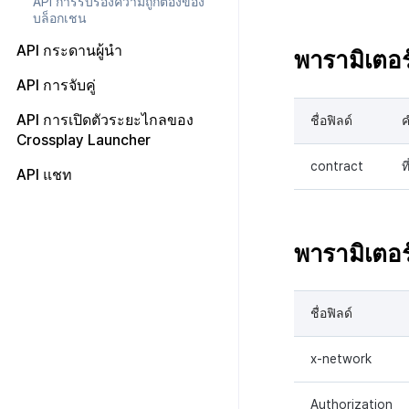
API การรับรองความถูกต้องของ
API ผู้ใช้พร้อมกัน
บล็อกเชน
บันทึกการดาวน์โหลดเพิ่มเติมที่
API กระดานผู้นำ
พารามิเตอร
เสร็จสมบูรณ์
API การจับคู่
บันทึกการเข้าสู่ระบบตัวละคร
บันทึกการสร้างตัวละคร
API การเปิดตัวระยะไกลของ
ชื่อฟิลด์
ค
Crossplay Launcher
บันทึกที่กำหนดเอง
contract
ท
บันทึกคะแนน
API แชท
บันทึกการเยี่ยมชม
HTTP API
บันทึกเนื้อหาเกม
WebSocket API
พารามิเตอร
บันทึกสรุปภาพรวมสินทรัพย์
บันทึกคะแนนสินทรัพย์และ
ข้อมูลเมตา
ชื่อฟิลด์
บันทึกการเปลี่ยนแปลงแขกฮับ
บันทึกการดาวน์โหลดไฟล์
x-network
บันทึกการดึงข้อมูล
Authorization