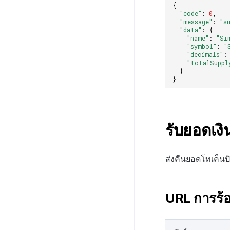
{
"code"
:
0
,
"message"
:
"s
"data"
:
{
"name"
:
"Si
"symbol"
:
"
"decimals"
:
"totalSuppl
}
}
รับยอดเงิ
ส่งคืนยอดโทเค็นปั
URL การร้