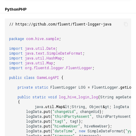
กระดานคะแนน
Python
PHP
การสร้างรายได้จากการส่ง
การจับคู่
เสริมการขายข้าม
// https://github.com/fluent/fluent-logger-java
แชท
package
com.hive.sample
;
บริการ AI
import
java.util.Date
;
import
java.text.SimpleDateFormat
;
import
java.util.HashMap
;
รายงานการชน
import
java.util.Map
;
import
org.fluentd.logger.FluentLogger
;
ตัวเปิดข้ามเกม
public
class
GameLogAPI
{
private
static
FluentLogger
LOG
=
FluentLogger
.
getLogg
Remote Play
public
static
void
log_hive_login_log
(
String
ageGate13
{
บล็อกเชน
java
.
util
.
Map
&
lt
;
String
,
Object
&
gt
;
logData
=
logData
.
put
(
"changeUid"
,
changeUid
);
logData
.
put
(
"thirdPartyAssent"
,
thirdPartyAssent
);
logData
.
put
(
"tag1"
,
tag1
);
logData
.
put
(
"hiveNewUser"
,
hiveNewUser
);
logData
.
put
(
"dateTime"
,
new
SimpleDateFormat
(
"yyy
logData
.
put
(
"timezone"
,
timezone
);