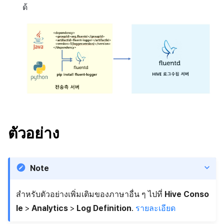
การสร้างแอป
ส่วนเสริม
การชำระเงิน PG
API แชท
การกำหนดบันทึก
ด้
ค้
การบล็อกการเข้าสู่ระบบจา
การลงทะเบียนแบนเนอร์จุด
การมีส่วนร่วมของผู้ใช้ (UE,
สังคม
Crossplay Launcher
Unreal Windows
การคืนเงินผู้ใช้
ยกเลิกการสมัคร SMS
คอมมูนิตี้ & เว็บสโตร์
น
ต่างประเทศ
แอปบริการ
รายการ
ลิงก์ลึก)
กลุ่ม
การลงทะเบียนมุมมองที่
บริการลูกค้า
Adiz
การชำระเงิน PG
การวิเคราะห์
ห
การตรวจสอบ Google และ
กำหนดเอง
การได้มาซึ่งผู้ใช้ (UA)
Funnel
า
ตรวจสอบ Google Play Ga
การวิเคราะห์
Adkit
จัดการ PID ตลาด
บริการ AI
แยกกัน
กระดานที่กำหนดเอง
การวิเคราะห์การเก็บรักษา
ที่เก็บข้อมูลเกม
Plugins
การติดตามการซื้อ
ลบผู้ใช้ทั้งหมด
แบนเนอร์เว็บ
Analytics bigQuery
เฮอร์คิวลิส
ดูการเผยแพร่ที่ผ่านมา
การสมัครสมาชิกต่ออายุ
การเข้าสู่ระบบผ่านเว็บ
การลงทะเบียนและการจัดก
อัตโนมัติ
การใช้การวิเคราะห์
ตัวอย่าง
แคมเปญเชิญ
แหล่งที่มาทางการตลาด
ค้นหาประวัติการซื้อของ
ตัวชี้วัดที่กำหนดเอง
การมีส่วนร่วมของผู้ใช้ (UE,
พนักงาน
คอมมูนิตี้ & เว็บสโตร์
Note
Deeplin)
การส่งออกข้อมูล
การสร้างรายได้จาก
สำหรับตัวอย่างเพิ่มเติมของภาษาอื่น ๆ ไปที่
Hive Conso
การใช้วิดีโอ YouTube
โฆษณา
ข้อกำหนดตัวชี้วัด
le
>
Analytics
>
Log Definition
.
รายละเอียด
โฆษณาข้ามโปรโมชั่น