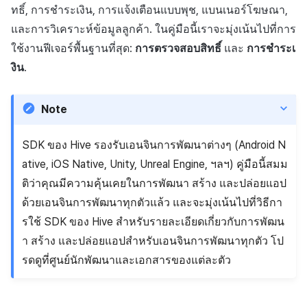
ส่วนเสริม
การชำระเงิน PG
API แชท
การกำหนดบันทึก
ทธิ์, การชำระเงิน, การแจ้งเตือนแบบพุช, แบนเนอร์โฆษณา,
ค้
การบล็อกการเข้าสู่ระบบจา
การลงทะเบียนแบนเนอร์จุด
Unreal Windows
การมีส่วนร่วมของผู้ใช้ (UE,
สังคม
Crossplay Launcher
การคืนเงินผู้ใช้
ยกเลิกการสมัคร SMS
คอมมูนิตี้ & เว็บสโตร์
และการวิเคราะห์ข้อมูลลูกค้า. ในคู่มือนี้เราจะมุ่งเน้นไปที่การ
น
ต่างประเทศ
รายการ
ลิงก์ลึก)
กลุ่ม
ใช้งานฟีเจอร์พื้นฐานที่สุด:
การตรวจสอบสิทธิ์
และ
การชำระเ
การลงทะเบียนมุมมองที่
บริการลูกค้า
Adiz
การชำระเงิน PG
การวิเคราะห์
ห
งิน
.
การตรวจสอบ Google และ
กำหนดเอง
การได้มาซึ่งผู้ใช้ (UA)
Funnel
า
ตรวจสอบ Google Play Ga
การวิเคราะห์
Adkit
จัดการ PID ตลาด
บริการ AI
แยกกัน
กระดานที่กำหนดเอง
การวิเคราะห์การเก็บรักษา
Note
ที่เก็บข้อมูลเกม
Plugins
การติดตามการซื้อ
ลบผู้ใช้ทั้งหมด
แบนเนอร์เว็บ
Analytics bigQuery
SDK ของ Hive รองรับเอนจินการพัฒนาต่างๆ (Android N
เฮอร์คิวลิส
ดูการเผยแพร่ที่ผ่านมา
การสมัครสมาชิกต่ออายุ
ative, iOS Native, Unity, Unreal Engine, ฯลฯ) คู่มือนี้สมม
การเข้าสู่ระบบผ่านเว็บ
การลงทะเบียนและการจัดก
อัตโนมัติ
การใช้การวิเคราะห์
ติว่าคุณมีความคุ้นเคยในการพัฒนา สร้าง และปล่อยแอป
แคมเปญเชิญ
แหล่งที่มาทางการตลาด
ด้วยเอนจินการพัฒนาทุกตัวแล้ว และจะมุ่งเน้นไปที่วิธีกา
ค้นหาประวัติการซื้อของ
ตัวชี้วัดที่กำหนดเอง
รใช้ SDK ของ Hive สำหรับรายละเอียดเกี่ยวกับการพัฒน
การมีส่วนร่วมของผู้ใช้ (UE,
พนักงาน
คอมมูนิตี้ & เว็บสโตร์
Deeplin)
า สร้าง และปล่อยแอปสำหรับเอนจินการพัฒนาทุกตัว โป
การส่งออกข้อมูล
การสร้างรายได้จาก
รดดูที่ศูนย์นักพัฒนาและเอกสารของแต่ละตัว
การใช้วิดีโอ YouTube
โฆษณา
ข้อกำหนดตัวชี้วัด
โฆษณาข้ามโปรโมชั่น