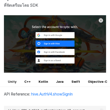
ที่จัดเตรียมโดย SDK
Unity
C++
Kotlin
Java
Swift
Objective-C
API Reference:
hive.AuthV4.showSignIn