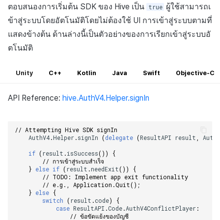
ตอบสนองการเริ่มต้น SDK ของ Hive เป็น
ผู้ใช้สามารถเ
true
ข้าสู่ระบบโดยอัตโนมัติโดยไม่ต้องใช้ UI การเข้าสู่ระบบตามที่
แสดงข้างต้น ด้านล่างนี้เป็นตัวอย่างของการเรียกเข้าสู่ระบบอั
ตโนมัติ
Unity
C++
Kotlin
Java
Swift
Objective-C
API Reference:
hive.AuthV4.Helper.signIn
// Attempting Hive SDK signIn    
AuthV4
.
Helper
.
signIn
(
delegate
(
ResultAPI
result
,
Auth
if
(
result
.
isSuccess
())
{
// การเข้าสู่ระบบสำเร็จ    
}
else
if
(
result
.
needExit
())
{
// TODO: Implement app exit functionality    
// e.g., Application.Quit();    
}
else
{
switch
(
result
.
code
)
{
case
ResultAPI
.
Code
.
AuthV4ConflictPlayer
:
// ข้อขัดแย้งของบัญชี    