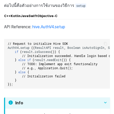
ต่อไปนี้คือตัวอย่างการใช้งานของวิธีการ
setup
C++
Kotlin
Java
Swift
Objective-C
API Reference:
hive.AuthV4.setup
// Request to initialize Hive SDK
AuthV4
.
setup
((
ResultAPI
result
,
Boolean
isAutoSignIn
,
Str
if
(
result
.
isSuccess
())
{
// Initialization succeeded. Handle login based on
}
else
if
(
result
.
needExit
())
{
// TODO: Implement app exit functionality
// e.g., Application.Quit();
}
else
{
// Initialization failed
}
});
Info