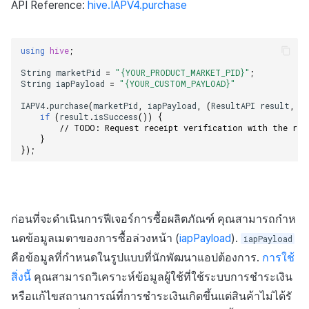
API Reference:
hive.IAPV4.purchase
using
hive
;
String
marketPid
=
"{YOUR_PRODUCT_MARKET_PID}"
;
String
iapPayload
=
"{YOUR_CUSTOM_PAYLOAD}"
IAPV4
.
purchase
(
marketPid
,
iapPayload
,
(
ResultAPI
result
,
I
if
(
result
.
isSuccess
())
{
// TODO: Request receipt verification with the rec
}
});
ก่อนที่จะดำเนินการฟีเจอร์การซื้อผลิตภัณฑ์ คุณสามารถกำห
นดข้อมูลเมตาของการซื้อล่วงหน้า (
iapPayload
).
iapPayload
คือข้อมูลที่กำหนดในรูปแบบที่นักพัฒนาแอปต้องการ.
การใช้
สิ่งนี้
คุณสามารถวิเคราะห์ข้อมูลผู้ใช้ที่ใช้ระบบการชำระเงิน
หรือแก้ไขสถานการณ์ที่การชำระเงินเกิดขึ้นแต่สินค้าไม่ได้รั