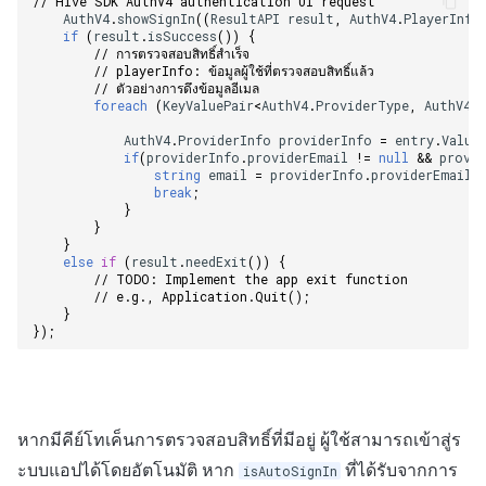
// Hive SDK AuthV4 authentication UI request
AuthV4
.
showSignIn
((
ResultAPI
result
,
AuthV4
.
PlayerInfo
if
(
result
.
isSuccess
())
{
// การตรวจสอบสิทธิ์สำเร็จ
// playerInfo: ข้อมูลผู้ใช้ที่ตรวจสอบสิทธิ์แล้ว
// ตัวอย่างการดึงข้อมูลอีเมล
foreach
(
KeyValuePair
<
AuthV4
.
ProviderType
,
AuthV4
.
AuthV4
.
ProviderInfo
providerInfo
=
entry
.
Value
if
(
providerInfo
.
providerEmail
!=
null
&&
provi
string
email
=
providerInfo
.
providerEmail
;
break
;
}
}
}
else
if
(
result
.
needExit
())
{
// TODO: Implement the app exit function
// e.g., Application.Quit();    
}
});
หากมีคีย์โทเค็นการตรวจสอบสิทธิ์ที่มีอยู่ ผู้ใช้สามารถเข้าสู่ร
ะบบแอปได้โดยอัตโนมัติ หาก
ที่ได้รับจากการ
isAutoSignIn