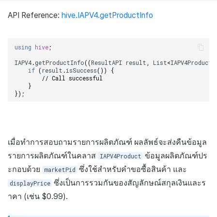
API Reference:
hive.IAPV4.getProductInfo
using
hive
;
IAPV4
.
getProductInfo
((
ResultAPI
result
,
List
<
IAPV4Product
>
if
(
result
.
isSuccess
())
{
// Call successful    
}
});
เมื่อทำการสอบถามรายการผลิตภัณฑ์ ผลลัพธ์จะส่งคืนข้อมูล
รายการผลิตภัณฑ์ในคลาส
ข้อมูลผลิตภัณฑ์ปร
IAPV4Product
ะกอบด้วย
ซึ่งใช้สำหรับคำขอซื้อสินค้า และ
marketPid
ซึ่งเป็นการรวมกันของสัญลักษณ์สกุลเงินและร
displayPrice
าคา (เช่น $0.99).