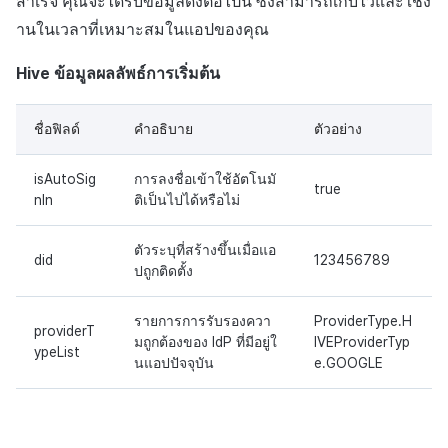
สำเร็จ คุณจะได้รับข้อมูลดังต่อไปนี้ ซึ่งสามารถเก็บไว้และใช้ง
านในเวลาที่เหมาะสมในแอปของคุณ
Hive ข้อมูลผลลัพธ์การเริ่มต้น
ชื่อฟิลด์
คำอธิบาย
ตัวอย่าง
isAutoSig
การลงชื่อเข้าใช้อัตโนมั
true
nIn
ติเป็นไปได้หรือไม่
ตัวระบุที่สร้างขึ้นเมื่อแอ
did
123456789
ปถูกติดตั้ง
รายการการรับรองควา
ProviderType.H
providerT
มถูกต้องของ IdP ที่มีอยู่ใ
IVEProviderTyp
ypeList
นแอปปัจจุบัน
e.GOOGLE