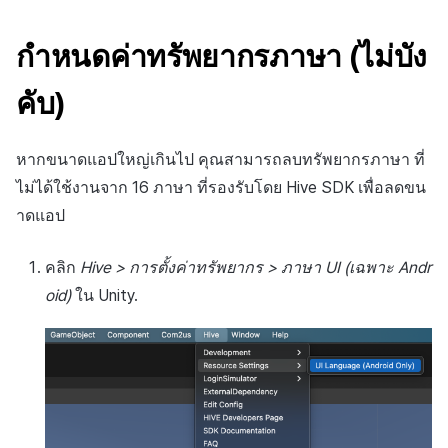
ส่วนเสริม
การชำระเงิน PG
API แชท
การกำหนดบันทึก
ค้
การบล็อกการเข้าสู่ระบบจา
การลงทะเบียนแบนเนอร์จุด
การมีส่วนร่วมของผู้ใช้ (UE,
สังคม
Crossplay Launcher
การคืนเงินผู้ใช้
ยกเลิกการสมัคร SMS
คอมมูนิตี้ & เว็บสโตร์
กำหนดค่าทรัพยากรภาษา (ไม่บัง
น
ต่างประเทศ
รายการ
ลิงก์ลึก)
กลุ่ม
การลงทะเบียนมุมมองที่
บริการลูกค้า
Adiz
การชำระเงิน PG
การวิเคราะห์
ห
คับ)
การตรวจสอบ Google และ
กำหนดเอง
การได้มาซึ่งผู้ใช้ (UA)
Funnel
า
ตรวจสอบ Google Play Ga
การวิเคราะห์
Adkit
จัดการ PID ตลาด
บริการ AI
แยกกัน
กระดานที่กำหนดเอง
การวิเคราะห์การเก็บรักษา
หากขนาดแอปใหญ่เกินไป คุณสามารถลบทรัพยากรภาษา ที่
ที่เก็บข้อมูลเกม
Plugins
การติดตามการซื้อ
ไม่ได้ใช้งานจาก 16 ภาษา ที่รองรับโดย Hive SDK เพื่อลดขน
ลบผู้ใช้ทั้งหมด
แบนเนอร์เว็บ
Analytics bigQuery
าดแอป
เฮอร์คิวลิส
ดูการเผยแพร่ที่ผ่านมา
การสมัครสมาชิกต่ออายุ
การเข้าสู่ระบบผ่านเว็บ
การลงทะเบียนและการจัดก
อัตโนมัติ
การใช้การวิเคราะห์
คลิก
Hive > การตั้งค่าทรัพยากร > ภาษา UI (เฉพาะ Andr
แคมเปญเชิญ
แหล่งที่มาทางการตลาด
oid)
ใน Unity.
ค้นหาประวัติการซื้อของ
ตัวชี้วัดที่กำหนดเอง
การมีส่วนร่วมของผู้ใช้ (UE,
พนักงาน
คอมมูนิตี้ & เว็บสโตร์
Deeplin)
การส่งออกข้อมูล
การสร้างรายได้จาก
การใช้วิดีโอ YouTube
โฆษณา
ข้อกำหนดตัวชี้วัด
โฆษณาข้ามโปรโมชั่น