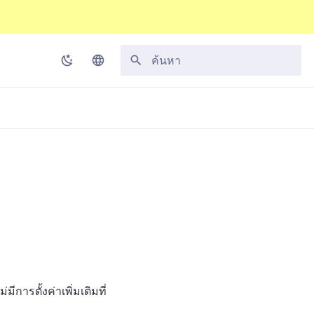
กำลังเริ่มต้นการค้นหา
Korean
English
Japanese
Chinese (Simplified)
Chinese (Traditional)
Thai
ารตั้งค่าเพิ่มเติมที่