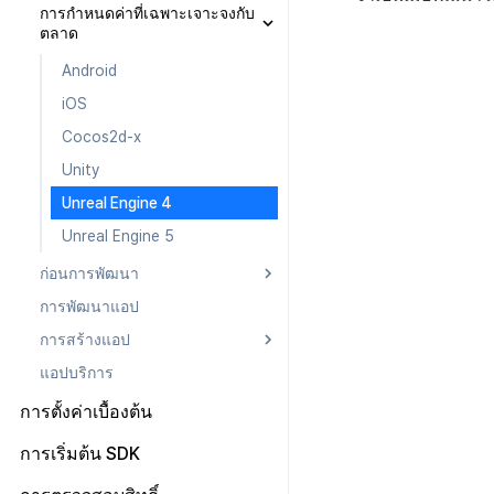
การกำหนดค่าที่เฉพาะเจาะจงกับ
หลังการติดตั้ง
iOS
Android
iOS
Android
ตลาด
Cocos2d-x
iOS
Cocos2d-x
iOS
Android
Android
Unity
Cocos2d-x
Unity
Cocos2d-x
iOS
iOS
Unreal Engine 4
Unity
Unreal Engine 4
Unity
Cocos2d-x
Cocos2d-x
Unreal Engine 5
Unreal Engine 4
Unreal Engine 5
Unreal Engine 4
Unity
Unity
Unreal Engine 5
Unreal Engine 5
Unreal Engine 4
Unreal Engine 4
Unreal Engine 5
Unreal Engine 5
ก่อนการพัฒนา
การพัฒนาแอป
Android
การสร้างแอป
iOS
แอปบริการ
Cocos2d-x
Android
Unity
iOS
การตั้งค่าเบื้องต้น
Unreal Engine 4
Unity Android
ไฟล์การตั้งค่า
การเริ่มต้น SDK
Unreal Engine 5
Unity iOS
คลาสการตั้งค่า
ภาพรวม