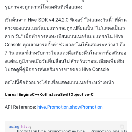
รูปภาพจะถูกดาวน์โหลดทันทีเพื่อแสดง
เริ่มต้นจาก Hive SDK v4 24.2.0 ฟีเจอร์ "ไม่แสดงวันนี้" ที่ด้าน
ล่างของแบนเนอร์แบบแทรกจะถูกเปลี่ยนเป็น "ไม่แสดงเป็นเว
ลา n วัน" เมื่อทำการลงทะเบียนแบนเนอร์แบบแทรกใน Hive
Console คุณสามารถตั้งค่าช่วงเวลาไม่ให้แสดงระหว่าง 1 ถึง
7 วัน เกณฑ์สำหรับการไม่แสดงคือเที่ยงคืนในเวลาท้องถิ่นขอ
งแต่ละภูมิภาคเมื่อวันที่เปลี่ยนไป สำหรับรายละเอียดเพิ่มเติม
โปรดดูที่คู่มือการส่งเสริมการขายของ Hive Console
ต่อไปนี้คือตัวอย่างโค้ดเพื่อแสดงแบนเนอร์ระหว่างหน้า
Unreal Engine
C++
Kotlin
Java
Swift
Objective-C
API Reference:
hive.Promotion.showPromotion
using
hive
;
PromotionType
promotionViewType
=
PromotionType
.
BANNE