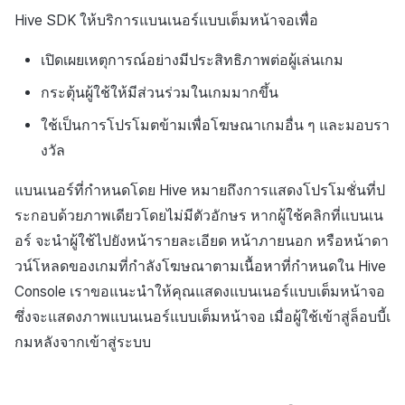
การสร้างแอป
ส่วนเสริม
การชำระเงิน PG
API แชท
การกำหนดบันทึก
ค้
Hive SDK ให้บริการแบนเนอร์แบบเต็มหน้าจอเพื่อ
การบล็อกการเข้าสู่ระบบจา
การลงทะเบียนแบนเนอร์จุด
สังคม
Crossplay Launcher
Unreal Windows
การคืนเงินผู้ใช้
ยกเลิกการสมัคร SMS
คอมมูนิตี้ & เว็บสโตร์
น
ต่างประเทศ
แอปบริการ
รายการ
กลุ่ม
เปิดเผยเหตุการณ์อย่างมีประสิทธิภาพต่อผู้เล่นเกม
การลงทะเบียนมุมมองที่
บริการลูกค้า
Adiz
การชำระเงิน PG
การวิเคราะห์
ห
กระตุ้นผู้ใช้ให้มีส่วนร่วมในเกมมากขึ้น
การตรวจสอบ Google และ
กำหนดเอง
Funnel
า
ตรวจสอบ Google Play Ga
การวิเคราะห์
Adkit
จัดการ PID ตลาด
บริการ AI
ใช้เป็นการโปรโมตข้ามเพื่อโฆษณาเกมอื่น ๆ และมอบรา
แยกกัน
กระดานที่กำหนดเอง
การวิเคราะห์การเก็บรักษา
งวัล
ที่เก็บข้อมูลเกม
Plugins
การติดตามการซื้อ
ลบผู้ใช้ทั้งหมด
แบนเนอร์เว็บ
Analytics bigQuery
แบนเนอร์ที่กำหนดโดย Hive หมายถึงการแสดงโปรโมชั่นที่ป
เฮอร์คิวลิส
ดูการเผยแพร่ที่ผ่านมา
การสมัครสมาชิกต่ออายุ
ระกอบด้วยภาพเดียวโดยไม่มีตัวอักษร หากผู้ใช้คลิกที่แบนเน
การเข้าสู่ระบบผ่านเว็บ
การลงทะเบียนและการจัดก
อัตโนมัติ
การใช้การวิเคราะห์
อร์ จะนำผู้ใช้ไปยังหน้ารายละเอียด หน้าภายนอก หรือหน้าดา
แคมเปญเชิญ
แหล่งที่มาทางการตลาด
วน์โหลดของเกมที่กำลังโฆษณาตามเนื้อหาที่กำหนดใน Hive
ค้นหาประวัติการซื้อของ
ตัวชี้วัดที่กำหนดเอง
Console เราขอแนะนำให้คุณแสดงแบนเนอร์แบบเต็มหน้าจอ
การมีส่วนร่วมของผู้ใช้ (UE,
พนักงาน
คอมมูนิตี้ & เว็บสโตร์
Deeplin)
ซึ่งจะแสดงภาพแบนเนอร์แบบเต็มหน้าจอ เมื่อผู้ใช้เข้าสู่ล็อบบี้เ
การส่งออกข้อมูล
การสร้างรายได้จาก
กมหลังจากเข้าสู่ระบบ
การใช้วิดีโอ YouTube
โฆษณา
ข้อกำหนดตัวชี้วัด
โฆษณาข้ามโปรโมชั่น