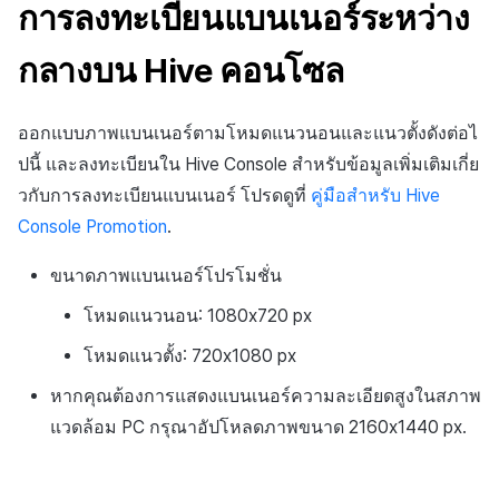
กระดานคะแนน
การลงทะเบียนแบนเนอร์ระหว่าง
การสร้างรายได้จากการส่ง
การจับคู่
กลางบน Hive คอนโซล
เสริมการขายข้าม
แชท
ออกแบบภาพแบนเนอร์ตามโหมดแนวนอนและแนวตั้งดังต่อไ
ปนี้ และลงทะเบียนใน Hive Console สำหรับข้อมูลเพิ่มเติมเกี่ย
บริการ AI
วกับการลงทะเบียนแบนเนอร์ โปรดดูที่
คู่มือสำหรับ Hive
รายงานการชน
Console Promotion
.
ตัวเปิดข้ามเกม
ขนาดภาพแบนเนอร์โปรโมชั่น
โหมดแนวนอน: 1080x720 px
Remote Play
โหมดแนวตั้ง: 720x1080 px
บล็อกเชน
หากคุณต้องการแสดงแบนเนอร์ความละเอียดสูงในสภาพ
แวดล้อม PC กรุณาอัปโหลดภาพขนาด 2160x1440 px.