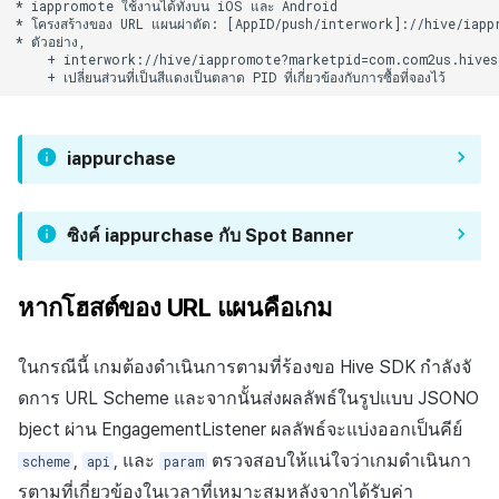
* iappromote ใช้งานได้ทั้งบน iOS และ Android

* โครงสร้างของ URL แผนผ่าตัด: [AppID/push/interwork]://hive/iap
* ตัวอย่าง, 

    + interwork://hive/iappromote?marketpid=com.com2us.hivesd
iappurchase
ซิงค์ iappurchase กับ Spot Banner
หากโฮสต์ของ URL แผนคือเกม
ในกรณีนี้ เกมต้องดำเนินการตามที่ร้องขอ Hive SDK กำลังจั
ดการ URL Scheme และจากนั้นส่งผลลัพธ์ในรูปแบบ JSONO
bject ผ่าน EngagementListener ผลลัพธ์จะแบ่งออกเป็นคีย์
,
, และ
ตรวจสอบให้แน่ใจว่าเกมดำเนินกา
scheme
api
param
รตามที่เกี่ยวข้องในเวลาที่เหมาะสมหลังจากได้รับค่า