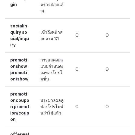
gin
ตรวจสอบแล้
ว)
socialin
quiry so
เข้าถึงหน้าส
O
O
cial/inqu
อบถาม 1:1
iry
promoti
การแสดงผล
onshow
แบบกำหนดเ
O
O
promoti
องของโปรโ
on/show
มชั่น
promoti
oncoupo
ประมวลผลคู
n promot
ปองโปรโมชั่
O
O
ion/coup
นว่าใช้แล้ว
on
offerwal