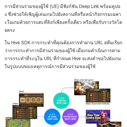
การตั้งค่า Android
การสร้างแอป
ส่วนเสริม
การชำระเงิน PG
API แชท
การกำหนดบันทึก
ค้
การมีส่วนร่วมของผู้ใช้ (UE) มีฟังก์ชัน Deep Link พร้อมคูปอ
การบล็อกการเข้าสู่ระบบจา
การลงทะเบียนแบนเนอร์จุด
สังคม
Crossplay Launcher
Unreal Windows
การคืนเงินผู้ใช้
ยกเลิกการสมัคร SMS
คอมมูนิตี้ & เว็บสโตร์
ง ซึ่งช่วยให้เชิญผู้เล่นเกมไปยังสถานที่หรือหน้ากิจกรรมเฉพา
น
การตั้งค่า iOS
ต่างประเทศ
แอปบริการ
รายการ
กลุ่ม
ะในเกมด้วยการแตะที่ลิงก์เพียงครั้งเดียว หรือเพื่อรับรางวัลโด
การลงทะเบียนมุมมองที่
บริการลูกค้า
Adiz
การชำระเงิน PG
การวิเคราะห์
ห
การดำเนินการมีส่วนร่วมของผู้
การตรวจสอบ Google และ
กำหนดเอง
ยตรง
Funnel
ใช้
า
ตรวจสอบ Google Play Ga
การวิเคราะห์
Adkit
จัดการ PID ตลาด
บริการ AI
ใน Hive SDK การกระทำที่คุณต้องการทำผ่าน URL สคีมเรียก
แยกกัน
กระดานที่กำหนดเอง
การวิเคราะห์การเก็บรักษา
การประกาศและลงทะเบียน
ว่าการกระทำการมีส่วนร่วมของผู้ใช้ เมื่อเกมดำเนินการตาม
ที่เก็บข้อมูลเกม
Plugins
การติดตามการซื้อ
Callback ทั่วโลก
ลบผู้ใช้ทั้งหมด
แบนเนอร์เว็บ
Analytics bigQuery
การกระทำที่ระบุใน URL ที่กำหนด Hive จะส่งคำขอไปยังเกม
เฮอร์คิวลิส
ดูการเผยแพร่ที่ผ่านมา
การสมัครสมาชิกต่ออายุ
ในรูปแบบของเหตุการณ์การมีส่วนร่วมของผู้ใช้
การตั้งค่าเพื่อจัดการ
การเข้าสู่ระบบผ่านเว็บ
การลงทะเบียนและการจัดก
อัตโนมัติ
การใช้การวิเคราะห์
เหตุการณ์การมีส่วนร่วมของ
แคมเปญเชิญ
แหล่งที่มาทางการตลาด
ผู้ใช้
ค้นหาประวัติการซื้อของ
ตัวชี้วัดที่กำหนดเอง
การมีส่วนร่วมของผู้ใช้ (UE,
พนักงาน
คอมมูนิตี้ & เว็บสโตร์
รหัสผลลัพธ์สำหรับคำขอ
Deeplin)
การส่งออกข้อมูล
แลกคูปอง
การสร้างรายได้จาก
การใช้วิดีโอ YouTube
โฆษณา
ข้อกำหนดตัวชี้วัด
โฆษณาข้ามโปรโมชั่น