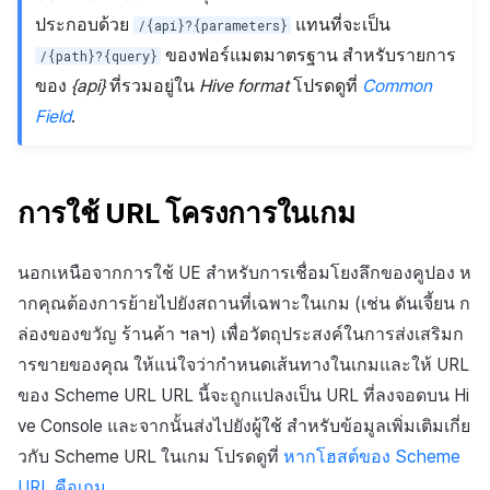
ประกอบด้วย
แทนที่จะเป็น
/{api}?{parameters}
ของฟอร์แมตมาตรฐาน สำหรับรายการ
/{path}?{query}
ของ
{api}
ที่รวมอยู่ใน
Hive format
โปรดดูที่
Common
Field
.
การใช้ URL โครงการในเกม
นอกเหนือจากการใช้ UE สำหรับการเชื่อมโยงลึกของคูปอง ห
ากคุณต้องการย้ายไปยังสถานที่เฉพาะในเกม (เช่น ดันเจี้ยน ก
ล่องของขวัญ ร้านค้า ฯลฯ) เพื่อวัตถุประสงค์ในการส่งเสริมก
ารขายของคุณ ให้แน่ใจว่ากำหนดเส้นทางในเกมและให้ URL
ของ Scheme URL URL นี้จะถูกแปลงเป็น URL ที่ลงจอดบน Hi
ve Console และจากนั้นส่งไปยังผู้ใช้ สำหรับข้อมูลเพิ่มเติมเกี่ย
วกับ Scheme URL ในเกม โปรดดูที่
หากโฮสต์ของ Scheme
URL คือเกม
.