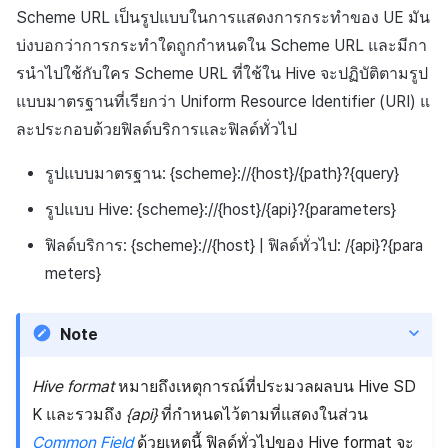
Scheme URL เป็นรูปแบบในการแสดงการกระทำของ UE มัน
บ่งบอกว่าการกระทำใดถูกกำหนดใน Scheme URL และมีกา
รนำไปใช้กับใคร Scheme URL ที่ใช้ใน Hive จะปฏิบัติตามรูป
แบบมาตรฐานที่เรียกว่า Uniform Resource Identifier (URI) แ
ละประกอบด้วยฟิลด์บริการและฟิลด์ทั่วไป
รูปแบบมาตรฐาน: {scheme}://{host}/{path}?{query}
รูปแบบ Hive: {scheme}://{host}/{api}?{parameters}
ฟิลด์บริการ: {scheme}://{host} | ฟิลด์ทั่วไป: /{api}?{para
meters}
Note
Hive format
หมายถึงเหตุการณ์ที่ประมวลผลบน Hive SD
K และรวมถึง
{api}
ที่กำหนดไว้ตามที่แสดงในส่วน
Common Field
ด้วยเหตุนี้ ฟิลด์ทั่วไปของ Hive format จะ