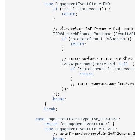
case
EngagementEventState
.
END
:
if
(
!
result
.
isSuccess
())
{
return
;
}
// เนื่องจากข้อมูล IAP Promote มีอยู่, marke
IAPV4
.
checkPromotePurchase
((
ResultAPI
if
(
!
promoteResult
.
isSuccess
())
{
return
;
}
// TODO: ขอซื้อด้วย marketPid ที่ได้รับ  
IAPV4
.
purchase
(
marketPid
,
null
,
(
Re
if
(
!
purchaseResult
.
isSuccess
()
return
;
}
// TODO: ขอการตรวจสอบใบเสร็จด้วยใบเส
});
});
break
;
}
break
;
case
EngagementEventType
.
IAP_PURCHASE
:
switch
(
engagementEventState
)
{
case
EngagementEventState
.
START
:
// แสดงป๊อปอัพสำหรับการซื้อสินค้าที่ได้รับผ่านสค
break
;