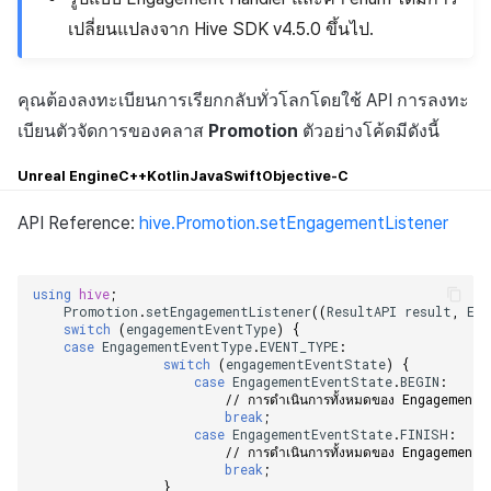
เปลี่ยนแปลงจาก Hive SDK v4.5.0 ขึ้นไป.
คุณต้องลงทะเบียนการเรียกกลับทั่วโลกโดยใช้ API การลงทะ
เบียนตัวจัดการของคลาส
Promotion
ตัวอย่างโค้ดมีดังนี้
Unreal Engine
C++
Kotlin
Java
Swift
Objective-C
API Reference:
hive.Promotion.setEngagementListener
using
hive
;
Promotion
.
setEngagementListener
((
ResultAPI
result
,
Eng
switch
(
engagementEventType
)
{
case
EngagementEventType
.
EVENT_TYPE
:
switch
(
engagementEventState
)
{
case
EngagementEventState
.
BEGIN
:
// การดำเนินการทั้งหมดของ Engagement จ
break
;
case
EngagementEventState
.
FINISH
:
// การดำเนินการทั้งหมดของ Engagement เส
break
;
}