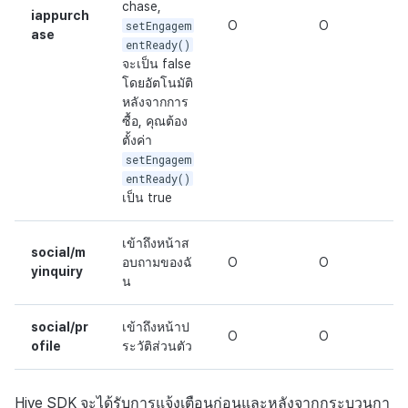
chase,
iappurch
setEngagem
O
O
ase
entReady()
จะเป็น false
โดยอัตโนมัติ
หลังจากการ
ซื้อ, คุณต้อง
ตั้งค่า
setEngagem
entReady()
เป็น true
เข้าถึงหน้าส
social/m
อบถามของฉั
O
O
yinquiry
น
social/pr
เข้าถึงหน้าป
O
O
ofile
ระวัติส่วนตัว
Hive SDK จะได้รับการแจ้งเตือนก่อนและหลังจากกระบวนกา