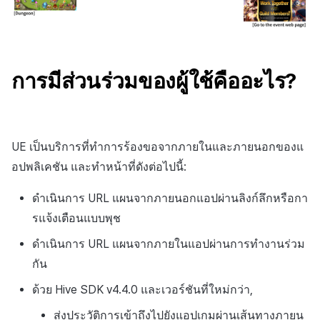
กระดานคะแนน
การสร้างรายได้จากการส่ง
การจับคู่
เสริมการขายข้าม
แชท
การมีส่วนร่วมของผู้ใช้คืออะไร?
บริการ AI
รายงานการชน
UE เป็นบริการที่ทำการร้องขอจากภายในและภายนอกของแ
อปพลิเคชัน และทำหน้าที่ดังต่อไปนี้:
ตัวเปิดข้ามเกม
ดำเนินการ URL แผนจากภายนอกแอปผ่านลิงก์ลึกหรือกา
Remote Play
รแจ้งเตือนแบบพุช
ดำเนินการ URL แผนจากภายในแอปผ่านการทำงานร่วม
บล็อกเชน
กัน
ด้วย Hive SDK v4.4.0 และเวอร์ชันที่ใหม่กว่า,
ส่งประวัติการเข้าถึงไปยังแอปเกมผ่านเส้นทางภายน