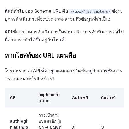
ฟิลด์ทั่วไปของ Scheme URL คือ
ซึ่งระ
/{api}/{parameters}
บุการดำเนินการที่จะประมวลผลรวมถึงข้อมูลที่จำเป็น:
API
ชี้แจงว่าควรดำเนินการใดผ่าน URL การดำเนินการต่อไป
นี้สามารถทำได้ขึ้นอยู่กับโฮสต์:
หากโฮสต์ของ URL แผนคือ
โปรดทราบว่า API ที่มีอยู่จะแตกต่างกันขึ้นอยู่กับเวอร์ชันการ
ตรวจสอบสิทธิ์ v4 หรือ v1.
Implement
API
Auth v4
Auth v1
ation
การเข้าสู่ระ
authlogi
บบสมาชิก (แ
n auth/lo
ขก -> บัญชีที่
X
O