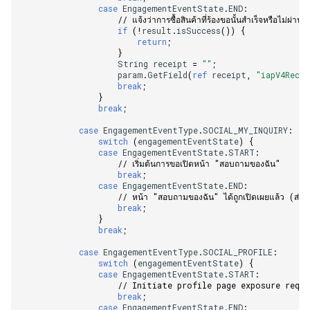
case
EngagementEventState
.
END
:
// แจ้งว่าการซื้อสินค้าที่ร้องขอนั้นสำเร็จหรือไม่ผ
if
(
!
result
.
isSuccess
())
{
return
;
}
String
receipt
=
""
;
param
.
GetField
(
ref
receipt
,
"iapV4Recei
break
;
}
break
;
case
EngagementEventType
.
SOCIAL_MY_INQUIRY
:
switch
(
engagementEventState
)
{
case
EngagementEventState
.
START
:
// เริ่มต้นการขอเปิดหน้า "สอบถามของฉัน"    
break
;
case
EngagementEventState
.
END
:
// หน้า "สอบถามของฉัน" ได้ถูกเปิดเผยแล้ว (ส่งห
break
;
}
break
;
case
EngagementEventType
.
SOCIAL_PROFILE
:
switch
(
engagementEventState
)
{
case
EngagementEventState
.
START
:
// Initiate profile page exposure reque
break
;
case
EngagementEventState
.
END
: