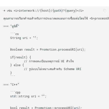
+ เช่น <i>interwork://{host}/{path}?{query}</i>

คุณสามารถเรียกคำขอสำหรับการประมวลผลแผนการเชื่อมต่อโดยใช้ <b>processU
=== "ยูนิตี้"

    ```cs

    String uri = "";

    Boolean result = Promotion.processURI(uri);

    if(result) {

            // การลงทะเบียนเหตุการณ์ UE สำเร็จ

    } else {

            // รูปแบบไม่เหมาะสมสำหรับ Scheme URI

    }

    ```

=== "C++"

    ```cpp

    std::string uri = "";

    bool result = Promotion::processURI(uri);
