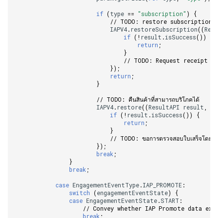
if
(
type
==
"subscription"
)
{
// TODO: restore subscription 
IAPV4
.
restoreSubscription
((
Res
if
(
!
result
.
isSuccess
())
{
return
;
}
// TODO: Request receipt ve
});
return
;
}
// TODO: คืนสินค้าที่สามารถบริโภคได้    
IAPV4
.
restore
((
ResultAPI
result
,
Li
if
(
!
result
.
isSuccess
())
{
return
;
}
// TODO: ขอการตรวจสอบใบเสร็จโดยใช้
});
break
;
}
break
;
case
EngagementEventType
.
IAP_PROMOTE
:
switch
(
engagementEventState
)
{
case
EngagementEventState
.
START
:
// Convey whether IAP Promote data exi
break
;