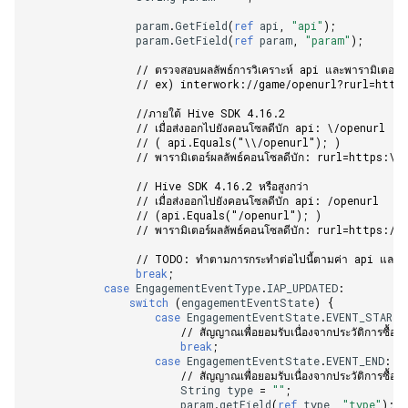
param
.
GetField
(
ref
api
,
"api"
);
param
.
GetField
(
ref
param
,
"param"
);
// ตรวจสอบผลลัพธ์การวิเคราะห์ api และพารามิเตอร์
// ex) interwork://game/openurl?rurl=http
//ภายใต้ Hive SDK 4.16.2    
// เมื่อส่งออกไปยังคอนโซลดีบัก api: \/openurl   
// ( api.Equals("\\/openurl"); )    
// พารามิเตอร์ผลลัพธ์คอนโซลดีบัก: rurl=https:
// Hive SDK 4.16.2 หรือสูงกว่า    
// เมื่อส่งออกไปยังคอนโซลดีบัก api: /openurl    
// (api.Equals("/openurl"); )    
// พารามิเตอร์ผลลัพธ์คอนโซลดีบัก: rurl=https:/
// TODO: ทำตามการกระทำต่อไปนี้ตามค่า api และ
break
;
case
EngagementEventType
.
IAP_UPDATED
:
switch
(
engagementEventState
)
{
case
EngagementEventState
.
EVENT_START
:
// สัญญาณเพื่อยอมรับเนื่องจากประวัติการซื้
break
;
case
EngagementEventState
.
EVENT_END
:
// สัญญาณเพื่อยอมรับเนื่องจากประวัติการซื้
String
type
=
""
;
param
.
getField
(
ref
type
,
"type"
);