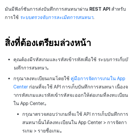
สร้างตัวชี้วัดที่กำหนดเอง
การกำหนดบันทึก
API แชท
การสร้างแอป
ส่วนเสริม
การชำระเงิน PG
ค้
มันมีฟังก์ชันการส่งบันทึกการสนทนาผ่าน
REST API
สำหรับ
สำหรับแต่ละเกม
การบล็อกการเข้าสู่ระบบจาก
การลงทะเบียนแบนเนอร์จุด
การติดตามการตลาด
การคืนเงินผู้ใช้
ยกเลิกการสมัคร SMS
Crossplay Launcher
การมีส่วนร่วมของผู้ใช้ (UE,
คอมมูนิตี้ & เว็บสโตร์
น
ต่างประเทศ
กลุ่ม
แอปบริการ
รายการ
ลิงก์ลึก)
การใช้
ระบบตรวจจับการละเมิดการสนทนา
.
การเชื่อมโยง Miracle Play
การลงทะเบียนมุมมองที่
การจับคู่
การชำระเงิน PG
Adiz
การวิเคราะห์
ห
การตรวจสอบ Google และการ
กำหนดเอง
Funnel
การได้มาซึ่งผู้ใช้ (UA)
า
ตรวจสอบ Google Play Games
การวิเคราะห์
จัดการ PID ตลาด
Adkit
บริการ AI
สิ่งที่ต้องเตรียมล่วงหน้า
แยกกัน
กระดานที่กำหนดเอง
การวิเคราะห์การเก็บรักษา
ฐานข้อมูล
การติดตามการซื้อ
Plugins
คุณต้องมีรหัสเกมและรหัสเข้ารหัสเพื่อใช้
ระบบการเก็บบั
ลบผู้ใช้ทั้งหมด
แบนเนอร์เว็บ
Analytics bigQuery
นทึกการสนทนา
。
เฮอร์คิวลิส
การสมัครสมาชิกต่ออายุ
ดูการเผยแพร่ที่ผ่านมา
การเข้าสู่ระบบผ่านเว็บ
การลงทะเบียนและการจัดการ
อัตโนมัติ
การใช้การวิเคราะห์
กรุณาลงทะเบียนเกมโดยใช้
คู่มือการจัดการเกมใน App
แคมเปญเชิญ
แหล่งที่มาทางการตลาด
Center
ก่อนที่จะใช้ API การเก็บบันทึกการสนทนา เนื่องจ
ค้นหาประวัติการซื้อของ
ตัวชี้วัดที่กำหนดเอง
ากรหัสเกมและรหัสเข้ารหัสจะออกให้ต่อเกมที่ลงทะเบียน
การมีส่วนร่วมของผู้ใช้ (UE,
พนักงาน
การสร้างรายได้จาก
ใน App Center。
Deeplin)
โฆษณา
การส่งออกข้อมูล
กรุณาตรวจสอบว่าเกมที่จะใช้ API การเก็บบันทึกการ
การใช้วิดีโอ YouTube
ส่วนเสริม
ข้อกำหนดตัวชี้วัด
สนทนานั้นได้ลงทะเบียนใน App Center > การจัดกา
รเกม > รายชื่อเกม。
โฆษณาข้ามโปรโมชั่น