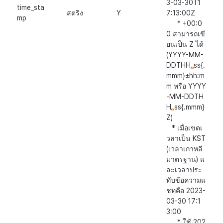
3-03-30T1
time_sta
สตริง
Y
7:13:00Z
mp
* +00:0
0 สามารถเขี
ยนเป็น Z ได้
(YYYY-MM-
DDTHH
ss{.
mmm}±hh:m
m หรือ YYYY
-MM-DDTH
H
ss{.mmm}
Z)
* เมื่อเขตเ
วลาเป็น KST
(เวลาเกาหลี
มาตรฐาน) แ
ละเวลาประ
ทับข้อความแ
ชทคือ 2023-
03-30 17:1
3:00
* ใช้ 202