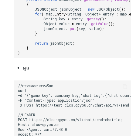
{
JSONObject
jsonObject
=
new
JSONObject
();
for
(
Map
.
Entry
<
String
,
Object
>
entry
:
map
.
ent
String
key
=
entry
.
getKey
();
Object
value
=
entry
.
getValue
();
jsonObject
.
put
(
key
,
value
);
}
return
jsonObject
;
}
}
คูล