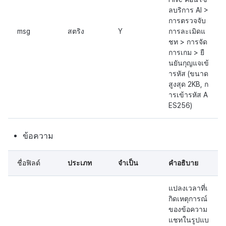
ลบริการ AI >
การตรวจจับ
msg
สตริง
Y
การละเมิดแ
ชท > การจัด
การเกม > ยื
นยันกุญแจเข้
ารหัส (ขนาด
สูงสุด 2KB, ก
ารเข้ารหัส A
ES256)
ข้อความ
ชื่อฟิลด์
ประเภท
จำเป็น
คำอธิบาย
แปลงเวลาที่เ
กิดเหตุการณ์
ของข้อความ
แชทในรูปแบ