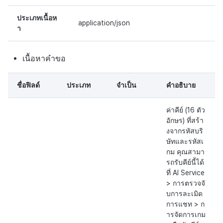
บันทึกเนื้อหาเกม
ตัวเปิดข้ามแพลตฟอร์ม
กระดานคะแนน
ประเภทเนื้อห
application/json
การสร้างรายได้จากการส่ง
บันทึกสรุปภาพรวมสินทรัพย์
Remote Play
การจับคู่
า
เสริมการขายข้าม
บันทึกคะแนนสินทรัพย์และ
เอกสารอ้างอิง
แชท
เนื้อหาคำขอ
ข้อมูลเมตา
บริการ AI
บันทึกการเปลี่ยนแปลงแขกฮับ
ชื่อฟิลด์
ประเภท
จำเป็น
คำอธิบาย
รายงานการชน
บันทึกการดาวน์โหลดไฟล์
ค่าคีย์ (16 ตัว
อักษร) ที่สร้า
ตัวเปิดข้ามเกม
งจากรหัสบริ
บันทึกการดึงข้อมูล
ษัทและรหัสเ
Remote Play
กม คุณสามา
รถรับคีย์นี้ได้
บล็อกเชน
ที่ AI Service
> การตรวจจั
บการละเมิด
การแชท > ก
ารจัดการเกม