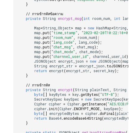
}
// การเข้ารหัสข้อความ
private
String
encrypt_msg
(
int
room_num
,
int
lang
Map
<
String
,
Object
>
map
=
new
HashMap
<
String
,
Ob
map
.
put
(
"time_stamp"
,
"2023-02-20T10:22:10+09:
map
.
put
(
"room_num"
,
room_num
);
map
.
put
(
"lang_code"
,
lang_code
);
map
.
put
(
"chat_msg"
,
chat_msg
);
map
.
put
(
"chat_mode"
,
chat_mode
);
map
.
put
(
"charnnel_user_id"
,
charnnel_user_id
);
JSONObject
encrypt_json
=
new
JSONObject
(
map
);
String
encrypt_str
=
encrypt_json
.
toJSONStrin
return
encrypt
(
encrypt_str
,
secret_key
);
}
// การเข้ารหัส
private
String
encrypt
(
String
plainText
,
String
ke
byte
[]
keyBytes
=
key
.
getBytes
(
"UTF-8"
);
SecretKeySpec
keySpec
=
new
SecretKeySpec
(
keyB
Cipher
cipher
=
Cipher
.
getInstance
(
"AES/ECB/PKC
cipher
.
init
(
Cipher
.
ENCRYPT_MODE
,
keySpec
);
byte
[]
encryptedBytes
=
cipher
.
doFinal
(
plainTe
return
Base64
.
encodeBase64String
(
encryptedByte
}
private
static
JSONObject
getJsonStringFromMap
(
M