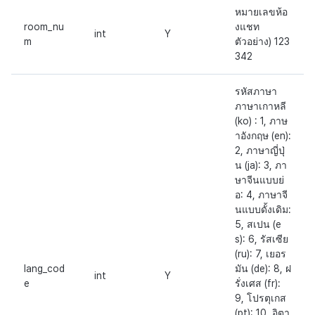
หมายเลขห้อ
room_nu
งแชท
int
Y
m
ตัวอย่าง) 123
342
รหัสภาษา
ภาษาเกาหลี
(ko) : 1, ภาษ
าอังกฤษ (en):
2, ภาษาญี่ปุ่
น (ja): 3, ภา
ษาจีนแบบย่
อ: 4, ภาษาจี
นแบบดั้งเดิม:
5, สเปน (e
s): 6, รัสเซีย
(ru): 7, เยอร
lang_cod
มัน (de): 8, ฝ
int
Y
e
รั่งเศส (fr):
9, โปรตุเกส
(pt): 10, อิตา