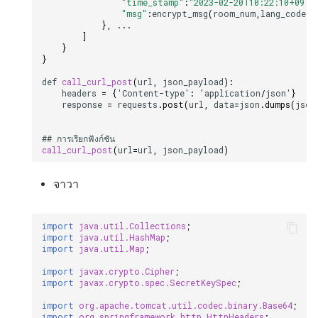
"time_stamp"
:
"2023-02-20T10:22:10+09:0
"msg"
:
encrypt_msg
(
room_num
,
lang_code
,.
},
...
]
}
}
def
call_curl_post
(
url
,
json_payload
):
headers
=
{
'
Content
-
type
'
:
'
application
/
json
'
}
response
=
requests
.
post
(
url
,
data
=
json
.
dumps
(
json
##
การเร
ยกฟ
งก
ช
น
call_curl_post
(
url
=
url
,
json_payload
)
จาวา
import
java.util.Collections
;
import
java.util.HashMap
;
import
java.util.Map
;
import
javax.crypto.Cipher
;
import
javax.crypto.spec.SecretKeySpec
;
import
org.apache.tomcat.util.codec.binary.Base64
;
import
org.springframework.http.HttpHeaders
;