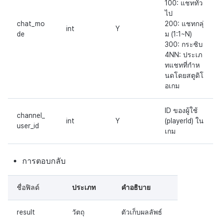
100: แชททั่ว
ไป
chat_mo
200: แชทกลุ่
int
Y
de
ม (1:1~N)
300: กระซิบ
4NN: ประเภ
ทแชทที่กำห
นดโดยสตูดิโ
อเกม
ID ของผู้ใช้
channel_
int
Y
(playerId) ใน
user_id
เกม
การตอบกลับ
ชื่อฟิลด์
ประเภท
คำอธิบาย
result
วัตถุ
ตัวเก็บผลลัพธ์