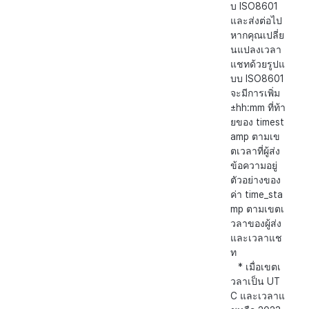
บ ISO8601
และส่งต่อไป
หากคุณเปลี่ย
นแปลงเวลา
แชทด้วยรูปแ
บบ ISO8601
จะมีการเพิ่ม
±hh:mm ที่ท้า
ยของ timest
amp ตามเข
ตเวลาที่ผู้ส่ง
ข้อความอยู่
ตัวอย่างของ
ค่า time_sta
mp ตามเขตเ
วลาของผู้ส่ง
และเวลาแช
ท
* เมื่อเขตเ
วลาเป็น UT
C และเวลาแ