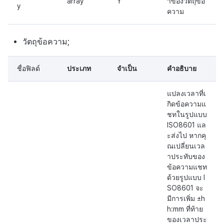
array
Y
าของวัตถุข้อ
y
ความ
วัตถุข้อความ;
ชื่อฟิลด์
ประเภท
จำเป็น
คำอธิบาย
แปลงเวลาที่เ
กิดข้อความแ
ชทในรูปแบบ
ISO8601 แล
ะส่งไป หากคุ
ณเปลี่ยนเวล
าประทับของ
ข้อความแชท
ด้วยรูปแบบ I
SO8601 จะ
มีการเพิ่ม ±h
h:mm ที่ท้าย
ของเวลาประ