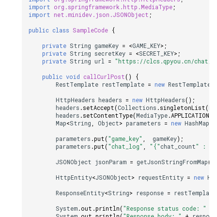
import
org.springframework.http.MediaType
;
import
net.minidev.json.JSONObject
;
public
class
SampleCode
{
private
String
gameKey
=
<
GAME_KEY
>
;
private
String
secretKey
=
<
SECRET_KEY
>
;
private
String
url
=
"https://clcs.qpyou.cn/chat/a
public
void
callCurlPost
()
{
RestTemplate
restTemplate
=
new
RestTemplate
(
HttpHeaders
headers
=
new
HttpHeaders
();
headers
.
setAccept
(
Collections
.
singletonList
(
Me
headers
.
setContentType
(
MediaType
.
APPLICATION_J
Map
<
String
,
Object
>
parameters
=
new
HashMap
<>
parameters
.
put
(
"game_key"
,
gameKey
);
parameters
.
put
(
"chat_log"
,
"{"
chat_count
" : N 
JSONObject
jsonParam
=
getJsonStringFromMap
(
p
HttpEntity
<
JSONObject
>
requestEntity
=
new
Ht
ResponseEntity
<
String
>
response
=
restTemplate
System
.
out
.
println
(
"Response status code: "
+
System
.
out
.
println
(
"Response body: "
+
respons