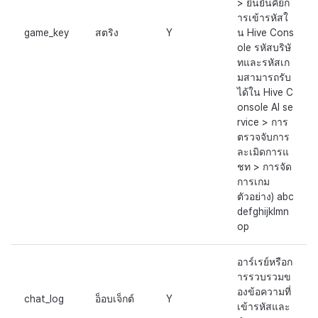
> ยืนยันคีย์ก
ารเข้ารหัสใ
game_key
สตริง
Y
น Hive Cons
ole รหัสบริษั
ทและรหัสเก
มสามารถรับ
ได้ใน Hive C
onsole AI se
rvice > การ
ตรวจจับการ
ละเมิดการแ
ชท > การจัด
การเกม
ตัวอย่าง) abc
defghijklmn
op
อาร์เรย์หรือก
ารรวบรวมข
องข้อความที่
chat_log
อ็อบเจ็กต์
Y
เข้ารหัสและ