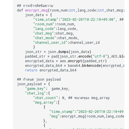
##
การเข
ารห
สข
อความ
def
encrypt_msg
(
room_num
:
int
,
lang_code
:
int
,
chat_msg
:
s
json_data
=
{
"time_stamp"
:
"2023-02-20T10:22:10+09:00"
,
##
d
"room_num"
:
room_num
,
"lang_code"
:
lang_code
,
"chat_msg"
:
chat_msg
,
"chat_mode"
:
chat_mode
,
"channel_user_id"
:
channel_user_id
}
json_str
=
json
.
dumps
(
json_data
)
padded_str
=
pad
(
json_str
.
encode
(
"utf-8"
),
AES
.
bloc
encrypted_data
=
aes
.
encrypt
(
padded_str
)
encrypted_data_b64
=
base64
.
b64encode
(
encrypted_da
return
encrypted_data_b64
##
กำหนด
json
payload
json_payload
=
{
"game_key"
:
game_key
,
"chat_log"
:{
"chat_count"
:
N
,
##
ขนาดของ
msg_array
"msg_array"
:
[
{
"time_stamp"
:
"2023-02-20T10:22:10+09:0
"msg"
:
encrypt_msg
(
room_num
,
lang_code
,.
},
{