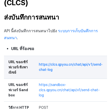
(CLCS)
ต่อแต่ละตลาด
บันทึกความแปรปรวนของ
การสร้างแอป
ส่วนเสริม
การชำระเงิน PG
การกำหนดบันทึก
ค้
สินทรัพย์ v2
การบล็อกการเข้าสู่ระบบจา
การลงทะเบียนแบนเนอร์จุด
การติดตามการตลาด
สังคม
Crossplay Launcher
การมีส่วนร่วมของผู้ใช้ (UE,
การคืนเงินผู้ใช้
ยกเลิกการสมัคร SMS
API NFT
น
การชำระเงิน PG
ต่างประเทศ
แอปบริการ
รายการ
ลิงก์ลึก)
กลุ่ม
ส่งบันทึกการสนทนา
API ผู้ใช้พร้อมกัน
การลงทะเบียนมุมมองที่
การจับคู่
บริการลูกค้า
Adiz
การชำระเงิน PG
API สัญญา
ห
การชำระเงิน Web PG
การตรวจสอบ Google และ
กำหนดเอง
การได้มาซึ่งผู้ใช้ (UA)
Funnel
า
API นี้ส่งบันทึกการสนทนาไปยัง
ระบบการเก็บบันทึกการ
ตรวจสอบ Google Play Ga
บันทึกการดาวน์โหลดเพิ่มเติม
การวิเคราะห์
การวิเคราะห์
Adkit
จัดการ PID ตลาด
API สินทรัพย์
สนทนา
.
แยกกัน
การแลกคูปองเว็บ
ที่เสร็จสมบูรณ์
กระดานที่กำหนดเอง
การวิเคราะห์การเก็บรักษา
ฐานข้อมูล
ที่เก็บข้อมูลเกม
Plugins
การติดตามการซื้อ
API ล็อก
URL ที่ร้องขอ
ลบผู้ใช้ทั้งหมด
บันทึกการเข้าสู่ระบบตัวละคร
แบนเนอร์เว็บ
Analytics bigQuery
เฮอร์คิวลิส
เฮอร์คิวลิส
ดูการเผยแพร่ที่ผ่านมา
การสมัครสมาชิกต่ออายุ
API เมตาดาต้า
URL ของเซิร์
การเข้าสู่ระบบผ่านเว็บ
บันทึกการสร้างตัวละคร
การลงทะเบียนและการจัดก
อัตโนมัติ
การใช้การวิเคราะห์
https://clcs.qpyou.cn/chat/api/v1/send-
ฟเวอร์เชิงพา
แคมเปญเชิญ
แหล่งที่มาทางการตลาด
แหล่งที่มาทางการตลาด
API ส่วนขยาย
chat-log
ณิชย์
บันทึกที่กำหนดเอง
ค้นหาประวัติการซื้อของ
ตัวชี้วัดที่กำหนดเอง
การมีส่วนร่วมของผู้ใช้ (UE,
พนักงาน
การสร้างรายได้จาก
คอมมูนิตี้ & เว็บสโตร์
URL ของเซิร์
https://sandbox-
Deeplin)
บันทึกคะแนน
โฆษณา
การส่งออกข้อมูล
ฟเวอร์ Sand
clcs.qpyou.cn/chat/api/v1/send-chat-
การสร้างรายได้จาก
box
log
การใช้วิดีโอ YouTube
บันทึกการเยี่ยมชม
ส่วนเสริม
โฆษณา
ข้อกำหนดตัวชี้วัด
วิธีการ HTTP
POST
โฆษณาข้ามโปรโมชั่น