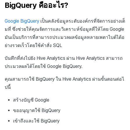
สร้างตัวชี้วัดที่กำหนดเอง
BigQuery
API แชท
การสร้างแอป
ส่วนเสริม
การชำระเงิน PG
BigQuery คืออะไร?
ค้
สำหรับแต่ละเกม
บันทึกการคลิกในร้านค้าเก
การบล็อกการเข้าสู่ระบบจาก
การลงทะเบียนแบนเนอร์จุด
การติดตามการตลาด
การคืนเงินผู้ใช้
ยกเลิกการสมัคร SMS
Crossplay Launcher
การมีส่วนร่วมของผู้ใช้ (UE,
คอมมูนิตี้ & เว็บสโตร์
น
ต่างประเทศ
สมัครการกู้คืนสิทธิ์
แอปบริการ
รายการ
ลิงก์ลึก)
Google BigQuery
เป็นคลังข้อมูลระดับองค์กรที่จัดการอย่างเต็
การเชื่อมโยง Miracle Play
BigQuery
บันทึกกิจกรรมทางสังคม
การลงทะเบียนมุมมองที่
การจับคู่
การชำระเงิน PG
Adiz
การวิเคราะห์
ห
มที่ ซึ่งช่วยให้คุณจัดการและวิเคราะห์ข้อมูลที่ให้โดย Google
สำหรับการวิเคราะห์การเล่
การตรวจสอบ Google และการ
กำหนดเอง
การได้มาซึ่งผู้ใช้ (UA)
า
มันเป็นบริการที่สามารถประมวลผลข้อมูลหลายเพตาไบต์ได้อ
เกม
ตรวจสอบ Google Play Games
การวิเคราะห์
จัดการ PID ตลาด
Adkit
บริการ AI
แยกกัน
กระดานที่กำหนดเอง
ย่างรวดเร็วโดยใช้คำสั่ง SQL
บันทึกเนื้อหาการวิเคราะห์
ฐานข้อมูล
การติดตามการซื้อ
Plugins
บันทึกที่ส่งไปยัง Hive Analytics ผ่าน Hive Analytics สามารถ
เล่นเกม
ลบผู้ใช้ทั้งหมด
แบนเนอร์เว็บ
ประมวลผลได้โดยใช้ Google BigQuery.
เฮอร์คิวลิส
การสมัครสมาชิกต่ออายุ
ดูการเผยแพร่ที่ผ่านมา
การเข้าสู่ระบบผ่านเว็บ
การลงทะเบียนและการจัดการ
อัตโนมัติ
คุณสามารถใช้ BigQuery ใน Hive Analytics ผ่านขั้นตอนต่อไ
แคมเปญเชิญ
แหล่งที่มาทางการตลาด
ปนี้
ค้นหาประวัติการซื้อของ
การมีส่วนร่วมของผู้ใช้ (UE,
พนักงาน
การสร้างรายได้จาก
สร้างบัญชี Google
Deeplin)
โฆษณา
ขออนุญาตใช้ BigQuery
การใช้วิดีโอ YouTube
ส่วนเสริม
เข้าถึงและใช้ BigQuery
โฆษณาข้ามโปรโมชั่น