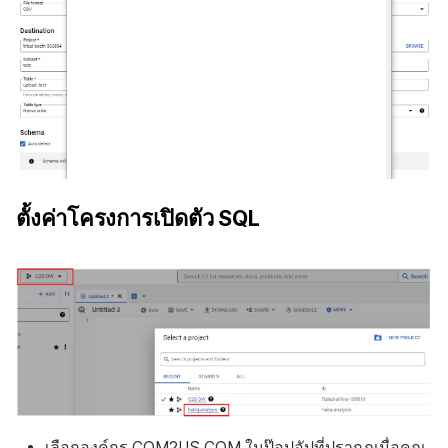
ตั้งค่าโครงการเปิดตัว SQL
เลือกองค์กร COM2US.COM ในป๊อปอัปที่ปรากฏเมื่อคุณ