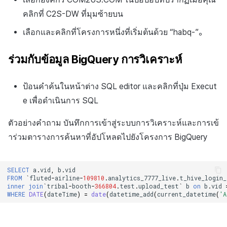
คลิกที่ C2S-DW ที่มุมซ้ายบน
เลือกและคลิกที่โครงการหนึ่งที่เริ่มต้นด้วย “habq-”。
ร่วมกับข้อมูล BigQuery การวิเคราะห์
ป้อนคำค้นในหน้าต่าง SQL editor และคลิกที่ปุ่ม Execut
e เพื่อดำเนินการ SQL
ตัวอย่างคำถาม บันทึกการเข้าสู่ระบบการวิเคราะห์และการเข้
าร่วมตารางการค้นหาที่อัปโหลดไปยังโครงการ BigQuery
SELECT
a
.
vid
,
b
.
vid
FROM
`
fluted
-
airline
-
109810
.
analytics_7777_live
.
t_hive_login_
inner
join
`
tribal
-
booth
-
366804
.
test
.
upload_test
`
b
on
b
.
vid
WHERE
DATE
(
dateTime
)
=
date
(
datetime_add
(
current_datetime
(
'A