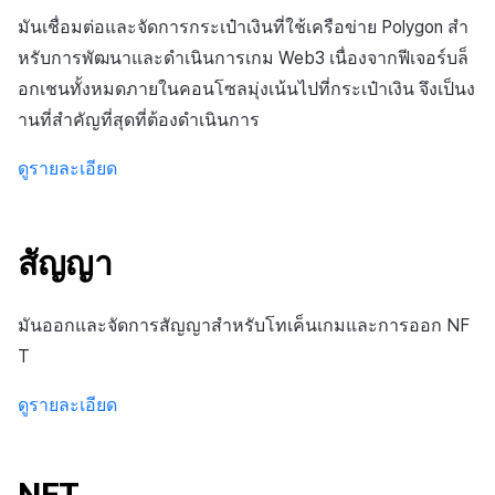
สร้างตัวชี้วัดที่กำหนดเอง
การกำหนดบันทึก
API แชท
การสร้างแอป
ส่วนเสริม
การชำระเงิน PG
ค้
มันเชื่อมต่อและจัดการกระเป๋าเงินที่ใช้เครือข่าย Polygon สำ
การตั้งค่าค่าธรรมเนียม
สำหรับแต่ละเกม
การบล็อกการเข้าสู่ระบบจาก
การลงทะเบียนแบนเนอร์จุด
การติดตามการตลาด
การคืนเงินผู้ใช้
ยกเลิกการสมัคร SMS
Crossplay Launcher
การมีส่วนร่วมของผู้ใช้ (UE,
คอมมูนิตี้ & เว็บสโตร์
น
หรับการพัฒนาและดำเนินการเกม Web3 เนื่องจากฟีเจอร์บล็
ต่างประเทศ
กลุ่ม
แอปบริการ
รายการ
ลิงก์ลึก)
การดำเนินโครงการ Web 3
การเชื่อมโยง Miracle Play
อกเชนทั้งหมดภายในคอนโซลมุ่งเน้นไปที่กระเป๋าเงิน จึงเป็นง
การลงทะเบียนมุมมองที่
การจับคู่
การชำระเงิน PG
Adiz
การวิเคราะห์
ห
การตรวจสอบ Google และการ
กำหนดเอง
Funnel
การได้มาซึ่งผู้ใช้ (UA)
านที่สำคัญที่สุดที่ต้องดำเนินการ
า
ตรวจสอบ Google Play Games
การวิเคราะห์
จัดการ PID ตลาด
Adkit
บริการ AI
ดูรายละเอียด
แยกกัน
กระดานที่กำหนดเอง
การวิเคราะห์การเก็บรักษา
ฐานข้อมูล
การติดตามการซื้อ
Plugins
ลบผู้ใช้ทั้งหมด
แบนเนอร์เว็บ
Analytics bigQuery
เฮอร์คิวลิส
การสมัครสมาชิกต่ออายุ
ดูการเผยแพร่ที่ผ่านมา
สัญญา
การเข้าสู่ระบบผ่านเว็บ
การลงทะเบียนและการจัดการ
อัตโนมัติ
การใช้การวิเคราะห์
แคมเปญเชิญ
แหล่งที่มาทางการตลาด
มันออกและจัดการสัญญาสำหรับโทเค็นเกมและการออก NF
ค้นหาประวัติการซื้อของ
ตัวชี้วัดที่กำหนดเอง
T
การมีส่วนร่วมของผู้ใช้ (UE,
พนักงาน
การสร้างรายได้จาก
Deeplin)
โฆษณา
การส่งออกข้อมูล
ดูรายละเอียด
การใช้วิดีโอ YouTube
ส่วนเสริม
ข้อกำหนดตัวชี้วัด
NFT
โฆษณาข้ามโปรโมชั่น