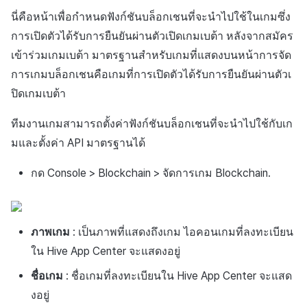
สร้างตัวชี้วัดที่กำหนดเอง
การกำหนดบันทึก
API แชท
การสร้างแอป
ส่วนเสริม
การชำระเงิน PG
ค้
นี่คือหน้าเพื่อกำหนดฟังก์ชันบล็อกเชนที่จะนำไปใช้ในเกมซึ่ง
การตั้งค่าค่าธรรมเนียม
การสร้างตัวละคร
สำหรับแต่ละเกม
การบล็อกการเข้าสู่ระบบจาก
การลงทะเบียนแบนเนอร์จุด
การติดตามการตลาด
การคืนเงินผู้ใช้
ยกเลิกการสมัคร SMS
Crossplay Launcher
การมีส่วนร่วมของผู้ใช้ (UE,
คอมมูนิตี้ & เว็บสโตร์
น
การเปิดตัวได้รับการยืนยันผ่านตัวเปิดเกมเบต้า หลังจากสมัคร
ต่างประเทศ
กลุ่ม
แอปบริการ
รายการ
ลิงก์ลึก)
3. แปลง
การดำเนินโครงการ Web 3
การเชื่อมโยง Miracle Play
เข้าร่วมเกมเบต้า มาตรฐานสำหรับเกมที่แสดงบนหน้าการจัด
การลงทะเบียนมุมมองที่
การจับคู่
การชำระเงิน PG
Adiz
การวิเคราะห์
ห
การตรวจสอบ Google และการ
กำหนดเอง
Funnel
การได้มาซึ่งผู้ใช้ (UA)
การเกมบล็อกเชนคือเกมที่การเปิดตัวได้รับการยืนยันผ่านตัวเ
า
CTXT
ตรวจสอบ Google Play Games
การวิเคราะห์
จัดการ PID ตลาด
Adkit
บริการ AI
ปิดเกมเบต้า
แยกกัน
กระดานที่กำหนดเอง
การวิเคราะห์การเก็บรักษา
โทเค็นเกม
ฐานข้อมูล
การติดตามการซื้อ
Plugins
ทีมงานเกมสามารถตั้งค่าฟังก์ชันบล็อกเชนที่จะนำไปใช้กับเก
ลบผู้ใช้ทั้งหมด
แบนเนอร์เว็บ
Analytics bigQuery
มและตั้งค่า API มาตรฐานได้
การตั้งค่า API เซิร์ฟเวอร์เกม
เฮอร์คิวลิส
การสมัครสมาชิกต่ออายุ
ดูการเผยแพร่ที่ผ่านมา
การเข้าสู่ระบบผ่านเว็บ
การลงทะเบียนและการจัดการ
กด Console > Blockchain > จัดการเกม Blockchain.
อัตโนมัติ
การใช้การวิเคราะห์
พารามิเตอร์ทั่วไปของการ
แคมเปญเชิญ
แหล่งที่มาทางการตลาด
ตอบสนองเซิร์ฟเกม
ค้นหาประวัติการซื้อของ
ตัวชี้วัดที่กำหนดเอง
การมีส่วนร่วมของผู้ใช้ (UE,
พนักงาน
การสร้างรายได้จาก
ภาพเกม
: เป็นภาพที่แสดงถึงเกม ไอคอนเกมที่ลงทะเบียน
รายการการตั้งค่า API
Deeplin)
โฆษณา
การส่งออกข้อมูล
เซิร์ฟเวอร์เกม
ใน Hive App Center จะแสดงอยู่
การใช้วิดีโอ YouTube
ส่วนเสริม
ข้อกำหนดตัวชี้วัด
ชื่อเกม
: ชื่อเกมที่ลงทะเบียนใน Hive App Center จะแสด
คำอธิบาย API เซิร์ฟเวอร์เกม
งอยู่
โฆษณาข้ามโปรโมชั่น