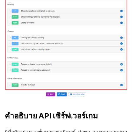
คำอธิบาย API เซิร์ฟเวอร์เกม
นี่คือตัวอย่างของข้อมูลพารามิเตอร์, คำขอ, และการตอบสนอ