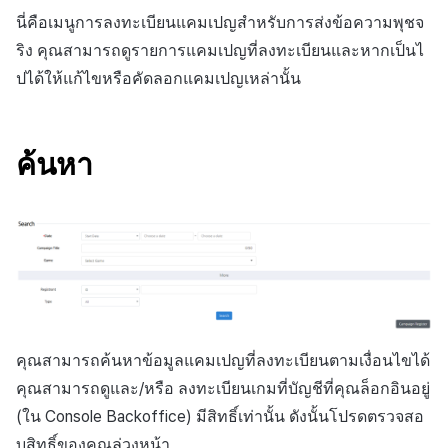
สร้างตัวชี้วัดที่กำหนดเอง
การกำหนดบันทึก
API แชท
การสร้างแอป
ส่วนเสริม
การชำระเงิน PG
ค้
นี่คือเมนูการลงทะเบียนแคมเปญสำหรับการส่งข้อความพุชจ
สำหรับแต่ละเกม
การบล็อกการเข้าสู่ระบบจาก
การลงทะเบียนแบนเนอร์จุด
การติดตามการตลาด
การคืนเงินผู้ใช้
ยกเลิกการสมัคร SMS
Crossplay Launcher
การมีส่วนร่วมของผู้ใช้ (UE,
คอมมูนิตี้ & เว็บสโตร์
ริง คุณสามารถดูรายการแคมเปญที่ลงทะเบียนและหากเป็นไ
น
ต่างประเทศ
กลุ่ม
แอปบริการ
รายการ
ลิงก์ลึก)
ปได้ให้แก้ไขหรือคัดลอกแคมเปญเหล่านั้น
การเชื่อมโยง Miracle Play
การลงทะเบียนมุมมองที่
การจับคู่
การชำระเงิน PG
Adiz
การวิเคราะห์
ห
การตรวจสอบ Google และการ
กำหนดเอง
Funnel
การได้มาซึ่งผู้ใช้ (UA)
า
ตรวจสอบ Google Play Games
การวิเคราะห์
จัดการ PID ตลาด
Adkit
บริการ AI
แยกกัน
กระดานที่กำหนดเอง
การวิเคราะห์การเก็บรักษา
ค้นหา
ฐานข้อมูล
การติดตามการซื้อ
Plugins
ลบผู้ใช้ทั้งหมด
แบนเนอร์เว็บ
Analytics bigQuery
เฮอร์คิวลิส
การสมัครสมาชิกต่ออายุ
ดูการเผยแพร่ที่ผ่านมา
การเข้าสู่ระบบผ่านเว็บ
การลงทะเบียนและการจัดการ
อัตโนมัติ
การใช้การวิเคราะห์
แคมเปญเชิญ
แหล่งที่มาทางการตลาด
ค้นหาประวัติการซื้อของ
ตัวชี้วัดที่กำหนดเอง
การมีส่วนร่วมของผู้ใช้ (UE,
พนักงาน
การสร้างรายได้จาก
Deeplin)
โฆษณา
การส่งออกข้อมูล
คุณสามารถค้นหาข้อมูลแคมเปญที่ลงทะเบียนตามเงื่อนไขได้
คุณสามารถดูและ/หรือ ลงทะเบียนเกมที่บัญชีที่คุณล็อกอินอยู่
การใช้วิดีโอ YouTube
ส่วนเสริม
ข้อกำหนดตัวชี้วัด
(ใน Console Backoffice) มีสิทธิ์เท่านั้น ดังนั้นโปรดตรวจสอ
บสิทธิ์ของคุณล่วงหน้า
โฆษณาข้ามโปรโมชั่น