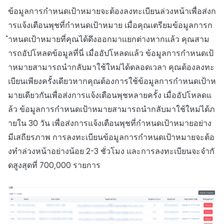
สร้างตัวชี้วัดที่กำหนดเอง
การกำหนดบันทึก
API แชท
การสร้างแอป
ส่วนเสริม
การชำระเงิน PG
ค้
ข้อมูลการกำหนดเป้าหมายจะต้องลงทะเบียนล่วงหน้าเพื่อส่งก
สำหรับแต่ละเกม
การบล็อกการเข้าสู่ระบบจาก
การลงทะเบียนแบนเนอร์จุด
การติดตามการตลาด
การคืนเงินผู้ใช้
ยกเลิกการสมัคร SMS
Crossplay Launcher
การมีส่วนร่วมของผู้ใช้ (UE,
คอมมูนิตี้ & เว็บสโตร์
ารแจ้งเตือนพุชที่กำหนดเป้าหมาย เมื่อคุณเตรียมข้อมูลการก
น
ต่างประเทศ
กลุ่ม
แอปบริการ
รายการ
ลิงก์ลึก)
ำหนดเป้าหมายที่คุณได้ดึงออกมาแยกต่างหากแล้ว คุณสาม
การเชื่อมโยง Miracle Play
การลงทะเบียนมุมมองที่
การจับคู่
การชำระเงิน PG
Adiz
การวิเคราะห์
ห
การตรวจสอบ Google และการ
กำหนดเอง
Funnel
ารถอัปโหลดข้อมูลที่นี่ เมื่ออัปโหลดแล้ว ข้อมูลการกำหนดเป้
การได้มาซึ่งผู้ใช้ (UA)
า
ตรวจสอบ Google Play Games
การวิเคราะห์
จัดการ PID ตลาด
Adkit
บริการ AI
าหมายสามารถนำกลับมาใช้ใหม่ได้ตลอดเวลา คุณต้องลงทะ
แยกกัน
กระดานที่กำหนดเอง
การวิเคราะห์การเก็บรักษา
เบียนเพียงครั้งเดียวหากคุณต้องการใช้ข้อมูลการกำหนดเป้าห
ฐานข้อมูล
การติดตามการซื้อ
Plugins
มายเดียวกันเพื่อส่งการแจ้งเตือนพุชหลายครั้ง เมื่ออัปโหลดแ
ลบผู้ใช้ทั้งหมด
แบนเนอร์เว็บ
Analytics bigQuery
ล้ว ข้อมูลการกำหนดเป้าหมายสามารถนำกลับมาใช้ใหม่ได้ภ
เฮอร์คิวลิส
การสมัครสมาชิกต่ออายุ
ดูการเผยแพร่ที่ผ่านมา
ายใน 30 วัน เพื่อส่งการแจ้งเตือนพุชที่กำหนดเป้าหมายอย่าง
การเข้าสู่ระบบผ่านเว็บ
การลงทะเบียนและการจัดการ
อัตโนมัติ
การใช้การวิเคราะห์
มีเสถียรภาพ การลงทะเบียนข้อมูลการกำหนดเป้าหมายจะต้อ
แคมเปญเชิญ
แหล่งที่มาทางการตลาด
ค้นหาประวัติการซื้อของ
ตัวชี้วัดที่กำหนดเอง
งทำล่วงหน้าอย่างน้อย 2-3 ชั่วโมง และการลงทะเบียนจะจำกั
การมีส่วนร่วมของผู้ใช้ (UE,
พนักงาน
การสร้างรายได้จาก
ดสูงสุดที่ 700,000 รายการ
Deeplin)
โฆษณา
การส่งออกข้อมูล
การใช้วิดีโอ YouTube
ส่วนเสริม
ข้อกำหนดตัวชี้วัด
โฆษณาข้ามโปรโมชั่น