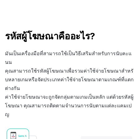
สร้างตัวชี้วัดที่กำหนดเอง
การกำหนดบันทึก
API แชท
การสร้างแอป
ส่วนเสริม
การชำระเงิน PG
ค้
สำหรับแต่ละเกม
การบล็อกการเข้าสู่ระบบจาก
การติดตามการตลาด
การคืนเงินผู้ใช้
ยกเลิกการสมัคร SMS
Crossplay Launcher
การมีส่วนร่วมของผู้ใช้ (UE,
คอมมูนิตี้ & เว็บสโตร์
น
ต่างประเทศ
กลุ่ม
แอปบริการ
รายการ
ลิงก์ลึก)
การเชื่อมโยง Miracle Play
การจับคู่
การชำระเงิน PG
Adiz
การวิเคราะห์
ห
การตรวจสอบ Google และการ
Funnel
การได้มาซึ่งผู้ใช้ (UA)
รหัสผู้โฆษณาคืออะไร?
า
ตรวจสอบ Google Play Games
การวิเคราะห์
จัดการ PID ตลาด
Adkit
บริการ AI
แยกกัน
การวิเคราะห์การเก็บรักษา
มันเป็นเครื่องมือที่สามารถใช้เป็นวิธีเสริมสำหรับการนับคะแ
ฐานข้อมูล
การติดตามการซื้อ
Plugins
นน
ลบผู้ใช้ทั้งหมด
Analytics bigQuery
คุณสามารถใช้รหัสผู้โฆษณาเพื่อรวมค่าใช้จ่ายโฆษณาสำหรั
เฮอร์คิวลิส
การสมัครสมาชิกต่ออายุ
ดูการเผยแพร่ที่ผ่านมา
การเข้าสู่ระบบผ่านเว็บ
อัตโนมัติ
การใช้การวิเคราะห์
บหลายเกมหรือจัดประเภทค่าใช้จ่ายโฆษณาตามเกณฑ์ที่แตก
แหล่งที่มาทางการตลาด
ต่างกัน
ค้นหาประวัติการซื้อของ
ตัวชี้วัดที่กำหนดเอง
ค่าใช้จ่ายโฆษณาจะถูกจัดกลุ่มตามเกมเป็นหลัก แต่ด้วยรหัสผู้
พนักงาน
การสร้างรายได้จาก
โฆษณา คุณสามารถติดตามจำนวนการนับตามแต่ละแคมเป
โฆษณา
การส่งออกข้อมูล
ญ
ส่วนเสริม
ข้อกำหนดตัวชี้วัด