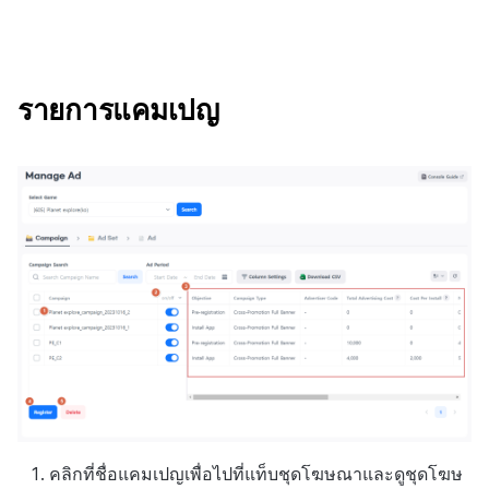
รายการแคมเปญ
คลิกที่ชื่อแคมเปญเพื่อไปที่แท็บชุดโฆษณาและดูชุดโฆษ