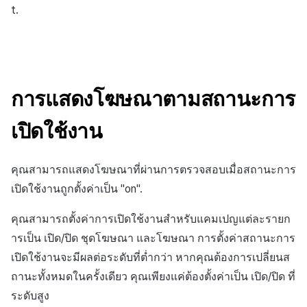
รายการชุดโฆษณา
สร้างตัวชี้วัดที่กำหนดเอง
การกำหนดบันทึก
API แชท
การสร้างแอป
ส่วนเสริม
การชำระเงิน PG
t.
ค้
สำหรับแต่ละเกม
การบล็อกการเข้าสู่ระบบจาก
การติดตามการตลาด
การคืนเงินผู้ใช้
ยกเลิกการสมัคร SMS
Crossplay Launcher
การมีส่วนร่วมของผู้ใช้ (UE,
คอมมูนิตี้ & เว็บสโตร์
โฆษณา
น
ต่างประเทศ
กลุ่ม
แอปบริการ
รายการ
ลิงก์ลึก)
การเชื่อมโยง Miracle Play
การจับคู่
การชำระเงิน PG
Adiz
การวิเคราะห์
ห
การค้นหาโฆษณา
การตรวจสอบ Google และการ
Funnel
การได้มาซึ่งผู้ใช้ (UA)
า
ตรวจสอบ Google Play Games
การวิเคราะห์
จัดการ PID ตลาด
Adkit
บริการ AI
การแสดงโฆษณาตามสถานะการ
รายการโฆษณา
แยกกัน
การวิเคราะห์การเก็บรักษา
ฐานข้อมูล
การติดตามการซื้อ
Plugins
เปิดใช้งาน
ลบผู้ใช้ทั้งหมด
Analytics bigQuery
เฮอร์คิวลิส
การสมัครสมาชิกต่ออายุ
ดูการเผยแพร่ที่ผ่านมา
คุณสามารถแสดงโฆษณาที่ผ่านการตรวจสอบเมื่อสถานะการ
การเข้าสู่ระบบผ่านเว็บ
อัตโนมัติ
การใช้การวิเคราะห์
เปิดใช้งานถูกตั้งค่าเป็น
"on"
.
แหล่งที่มาทางการตลาด
ค้นหาประวัติการซื้อของ
ตัวชี้วัดที่กำหนดเอง
คุณสามารถตั้งค่าการเปิดใช้งานสำหรับแคมเปญแต่ละรายก
พนักงาน
การสร้างรายได้จาก
ารเป็น
เปิด/ปิด
ชุดโฆษณา และโฆษณา การตั้งค่าสถานะการ
โฆษณา
การส่งออกข้อมูล
เปิดใช้งานจะมีผลต่อระดับที่ต่ำกว่า หากคุณต้องการเปลี่ยนส
ส่วนเสริม
ข้อกำหนดตัวชี้วัด
ถานะทั้งหมดในครั้งเดียว คุณเพียงแค่ต้องตั้งค่าเป็น
เปิด/ปิด
ที่
ระดับสูง