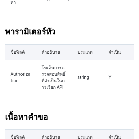
บันทึกเนื้อหาเกม
ส่วนเสริม
กระดานคะแนน
ติดตามการทำงานพร้อมกัน
หา
พารามิเตอร์หัวเรื่อง
การสร้างรายได้จากการส่ง
บันทึกสรุปภาพรวมสินทรัพย
ตัวเปิดข้ามแพลตฟอร์ม
การจับคู่
เสริมการขายข้าม
พารามิเตอร์เส้นทาง
พารามิเตอร์หัว
บันทึกคะแนนสินทรัพย์และ
Remote Play
แชท
ข้อมูลเมตา
การตอบสนอง
เอกสารอ้างอิง
บริการ AI
ชื่อฟิลด์
คำอธิบาย
ประเภท
จำเป็น
บันทึกการเปลี่ยนแปลงแขกฮ
ตัวอย่างคำขอ
รายงานการชน
โทเค็นการต
บันทึกการดาวน์โหลดไฟล์
ตัวอย่างการตอบกลับ
Authoriza
รวจสอบสิทธิ์
ตัวเปิดข้ามเกม
string
Y
tion
ที่จำเป็นในก
บันทึกการดึงข้อมูล
ารเรียก API
Remote Play
บล็อกเชน
เนื้อหาคำขอ
ชื่อฟิลด์
คำอธิบาย
ประเภท
จำเป็น