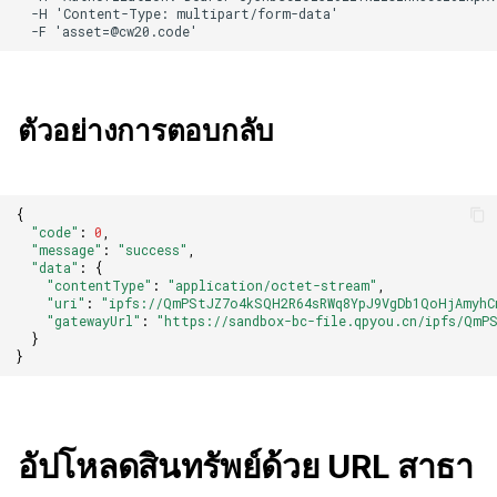
ตัวอย่างการตอบกลับ
{
"code"
:
0
,
"message"
:
"success"
,
"data"
:
{
"contentType"
:
"application/octet-stream"
,
"uri"
:
"ipfs://QmPStJZ7o4kSQH2R64sRWq8YpJ9VgDb1QoHjAmyhC
"gatewayUrl"
:
"https://sandbox-bc-file.qpyou.cn/ipfs/QmP
}
}
อัปโหลดสินทรัพย์ด้วย URL สาธา