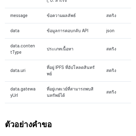
I, 0: สำเร็จ
message
ข้อความผลลัพธ์
สตริง
data
ข้อมูลการตอบกลับ API
json
data.conten
ประเภทเนื้อหา
สตริง
tType
ที่อยู่ IPFS ที่อัปโหลดสินทรั
data.uri
สตริง
พย์
data.gatewa
ที่อยู่เกตเวย์ที่สามารถพบสิ
สตริง
yUrl
นทรัพย์ได้
ตัวอย่างคำขอ