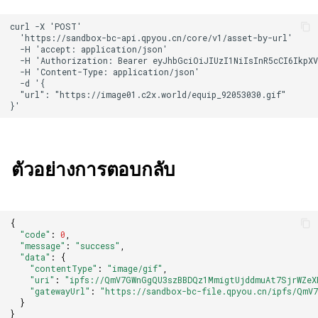
ตัวอย่างการตอบกลับ
{
"code"
:
0
,
"message"
:
"success"
,
"data"
:
{
"contentType"
:
"image/gif"
,
"uri"
:
"ipfs://QmV7GWnGgQU3szBBDQz1MmigtUjddmuAt7SjrWZeX
"gatewayUrl"
:
"https://sandbox-bc-file.qpyou.cn/ipfs/QmV
}
}