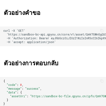
ตัวอย่างคำขอ
ตัวอย่างการตอบกลับ
{
"code"
:
0
,
"message"
:
"success"
,
"data"
:
{
"assetUri"
:
"https://sandbox-bc-file.qpyou.cn/ipfs/QmV7G
}
}