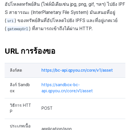
ต่อแต่ละตลาด
การสร้างแอป
ส่วนเสริม
การชำระเงิน PG
การกำหนดบันทึก
บันทึกความแปรปรวนของ
อัปโหลดทรัพย์สิน (ไฟล์มีเดียเช่น jpg, png, gif, ฯลฯ) ไปยัง IPF
ค้
อัปโหลดสินทรัพย์ด้วย URL
การแก้ปัญหา
การบล็อกการเข้าสู่ระบบจา
การลงทะเบียนแบนเนอร์จุด
สินทรัพย์ v2
การติดตามการตลาด
สังคม
คอมมูนิตี้ & เว็บสโตร์
Crossplay Launcher
กันยายน-2024
การมีส่วนร่วมของผู้ใช้ (UE,
การคืนเงินผู้ใช้
S สาธารณะ (InterPlanetary File System) มันเสนอที่อยู่
น
สาธารณะ
ต่างประเทศ
การชำระเงิน PG
แอปบริการ
คำแนะนำในการแก้ไขปัญ
รายการ
ลิงก์ลึก)
กลุ่ม
(
) ของทรัพย์สินที่อัปโหลดไปยัง IPFS และที่อยู่เกตเวย์
uri
การลงทะเบียนมุมมองที่
API ผู้ใช้พร้อมกัน
การจับคู่
บริการลูกค้า
การวิเคราะห์
Adiz
การชำระเงิน PG
ห
(
) ที่สามารถเข้าถึงได้ผ่าน HTTP.
gatewayUrl
URL ที่ร้องขอ
การตรวจสอบ Google และ
กำหนดเอง
การชำระเงิน Web PG
คุณสมบัติเพิ่มเติม
การได้มาซึ่งผู้ใช้ (UA)
Funnel
า
ตรวจสอบ Google Play Ga
บันทึกการดาวน์โหลดเพิ่มเต
แชท
การวิเคราะห์
บริการ AI
Adkit
จัดการ PID ตลาด
พารามิเตอร์หัว
แยกกัน
กระดานที่กำหนดเอง
การแลกคูปองเว็บ
ที่เสร็จสมบูรณ์
การวิเคราะห์การเก็บรักษา
URL การร้องขอ
การวิเคราะห์
ที่เก็บข้อมูลเกม
Plugins
การติดตามการซื้อ
เนื้อหาคำขอ
ลบผู้ใช้ทั้งหมด
แบนเนอร์เว็บ
ส่งข้อมูลการบริโภค
บันทึกการเข้าสู่ระบบตัวละ
Analytics bigQuery
ฐานข้อมูล
Hercules
การสมัครสมาชิกต่ออายุ
ลิงก์สด
https://bc-api.qpyou.cn/core/v1/asset
การตอบสนอง
การเข้าสู่ระบบผ่านเว็บ
การลงทะเบียนและการจัดก
บันทึกการสร้างตัวละคร
อัตโนมัติ
การใช้การวิเคราะห์
แคมเปญเชิญ
Hercules
แหล่งที่มาทางการตลาด
ลิงก์ Sandb
https://sandbox-bc-
ตัวอย่างคำขอ
บันทึกที่กำหนดเอง
ค้นหาประวัติการซื้อของ
ตัวชี้วัดที่กำหนดเอง
ox
api.qpyou.cn/core/v1/asset
การมีส่วนร่วมของผู้ใช้ (UE,
พนักงาน
แหล่งที่มาทางการตลาด
คอมมูนิตี้ & เว็บสโตร์
ตัวอย่างการตอบกลับ
Deeplin)
บันทึกคะแนน
การส่งออกข้อมูล
วิธีการ HTT
POST
ตั้งค่าการระบุเป้าหมาย
การสร้างรายได้จาก
การสร้างรายได้จาก
P
รับข้อมูลสินทรัพย์
การใช้วิดีโอ YouTube
บันทึกการเยี่ยมชม
โฆษณา
โฆษณา
ข้อกำหนดตัวชี้วัด
ประเภทเนื้อ
URL การร้องขอ
application/json
โฆษณาข้ามโปรโมชั่น