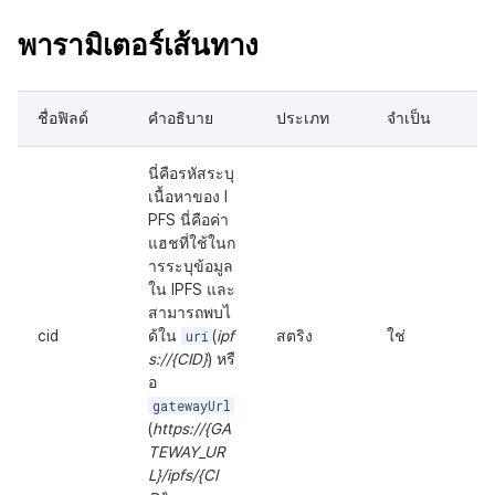
พารามิเตอร์เส้นทาง
ชื่อฟิลด์
คำอธิบาย
ประเภท
จำเป็น
นี่คือรหัสระบุ
เนื้อหาของ I
PFS นี่คือค่า
แฮชที่ใช้ในก
ารระบุข้อมูล
ใน IPFS และ
สามารถพบไ
cid
ด้ใน
uri
(
ipf
สตริง
ใช่
s://{CID}
) หรื
อ
gatewayUrl
(
https://{GA
TEWAY_UR
L}/ipfs/{CI