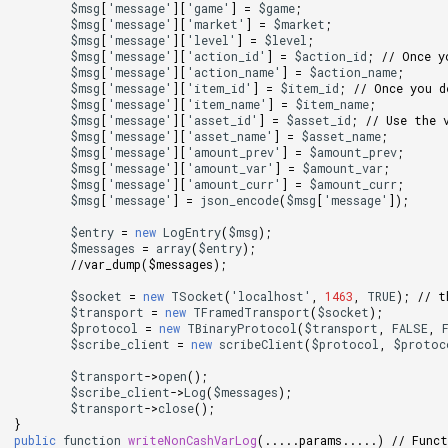
$msg
[
'
message
'
][
'
game
'
]
=
$game
;
$msg
[
'
message
'
][
'
market
'
]
=
$market
;
$msg
[
'
message
'
][
'
level
'
]
=
$level
;
$msg
[
'
message
'
][
'
action_id
'
]
=
$action_id
;
// Once y
$msg
[
'
message
'
][
'
action_name
'
]
=
$action_name
;
$msg
[
'
message
'
][
'
item_id
'
]
=
$item_id
;
// Once you d
$msg
[
'
message
'
][
'
item_name
'
]
=
$item_name
;
$msg
[
'
message
'
][
'
asset_id
'
]
=
$asset_id
;
// Use the 
$msg
[
'
message
'
][
'
asset_name
'
]
=
$asset_name
;
$msg
[
'
message
'
][
'
amount_prev
'
]
=
$amount_prev
;
$msg
[
'
message
'
][
'
amount_var
'
]
=
$amount_var
;
$msg
[
'
message
'
][
'
amount_curr
'
]
=
$amount_curr
;
$msg
[
'
message
'
]
=
json_encode
(
$msg
[
'
message
'
]
);
$entry
=
new
LogEntry
(
$msg
);
$messages
=
array
(
$entry
);
//var_dump($messages);
$socket
=
new
TSocket
(
'
localhost
'
,
1463
,
TRUE
);
// t
$transport
=
new
TFramedTransport
(
$socket
);
$protocol
=
new
TBinaryProtocol
(
$transport
,
FALSE
,
$scribe_client
=
new
scribeClient
(
$protocol
,
$protoc
$transport
->
open
();
$scribe_client
->
Log
(
$messages
);
$transport
->
close
();
}
public
function
writeNonCashVarLog
(.....
params
.....)
// Func