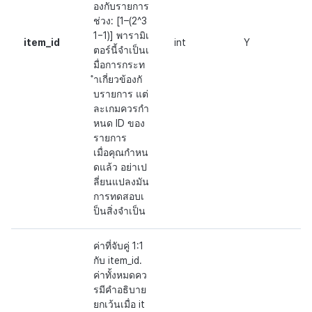
องกับรายการ
ช่วง: [1–(2^3
1−1)] พารามิเ
item_id
int
Y
ตอร์นี้จำเป็นเ
มื่อการกระท
ำเกี่ยวข้องกั
บรายการ แต่
ละเกมควรกำ
หนด ID ของ
รายการ
เมื่อคุณกำหน
ดแล้ว อย่าเป
ลี่ยนแปลงมัน
การทดสอบเ
ป็นสิ่งจำเป็น
ค่าที่จับคู่ 1:1
กับ item_id.
ค่าทั้งหมดคว
รมีคำอธิบาย
ยกเว้นเมื่อ it