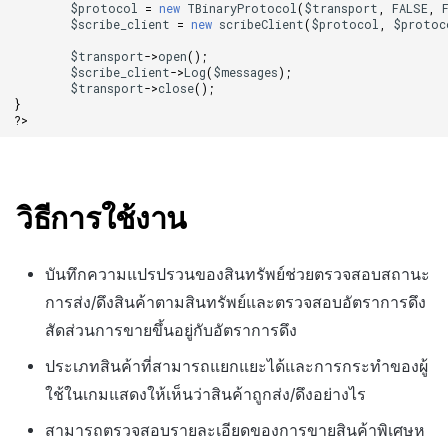
$protocol
=
new
TBinaryProtocol
(
$transport
,
FALSE
,
$scribe_client
=
new
scribeClient
(
$protocol
,
$protoc
$transport
->
open
();
$scribe_client
->
Log
(
$messages
);
$transport
->
close
();
}
?>
วิธีการใช้งาน
บันทึกความแปรปรวนของสินทรัพย์ช่วยตรวจสอบสถานะ
การส่ง/ดึงสินค้าตามสินทรัพย์และตรวจสอบอัตราการดึง
สัดส่วนการขายขึ้นอยู่กับอัตราการดึง
ประเภทสินค้าที่สามารถแยกแยะได้และการกระทำของผู้
ใช้ในเกมแสดงให้เห็นว่าสินค้าถูกส่ง/ดึงอย่างไร
สามารถตรวจสอบรายละเอียดของการขายสินค้าพิเศษห