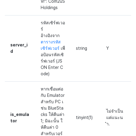
VI": Com2uS
Holdings
รหัสเซิร์ฟเวอ
ร์
อ้างอิงจาก
ตารางรหัส
server_i
เซิร์ฟเวอร์
เพื่
string
Y
d
อป้อนรหัสเซิ
ร์ฟเวอร์ (JS
ON Enter C
ode)
หากเชื่อมต่อ
กับ Emulator
สำหรับ PC เ
ช่น BlueSta
ไม่จำเป็น
is_emula
cks ให้คืนค่า
tinyint(1)
แต่แนะน
tor
1; มิฉะนั้น ใ
ำ.
ห้คืนค่า 0
สำหรับเวอร์