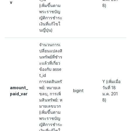
v
(เพิ่มขึ้นตาม
8)
พระราชบัญ
ญัติการชำระ
เงินที่แก้ไขใ
นญี่ปุ่น)
จำนวนการเ
ปลี่ยนแปลงสิ
นทรัพย์ที่ชำร
ะแล้วที่เกี่ยว
ข้องกับ asse
t_id
การลดสินทรั
Y (เพิ่มเมื่อ
amount_
พย์: หมายเล
วันที่ 18
bigint
paid_var
ขลบ, การเพิ่
ม.ค. 201
มสินทรัพย์: ห
8)
มายเลขบวก
(เพิ่มขึ้นตาม
พระราชบัญ
ญัติการชำระ
เงินที่แก้ไขใ