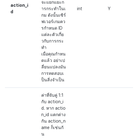
จะแยกแยะก
action_i
ารกระทำในเ
int
Y
d
กม ดังนั้นเซิร์
ฟเวอร์เกมคว
รกำหนด ID
แต่ละตัวเกี่ย
วกับการกระ
ทำ
เมื่อคุณกำหน
ดแล้ว อย่าเป
ลี่ยนแปลงมัน
การทดสอบเ
ป็นสิ่งจำเป็น
ค่าที่จับคู่ 1:1
กับ action_i
d. หาก actio
n_id แตกต่าง
กัน action_n
ame ก็เช่นกั
น