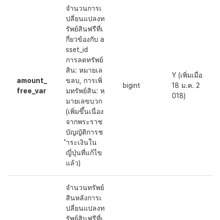
จำนวนการเ
ปลี่ยนแปลงท
รัพย์สินฟรีที่เ
กี่ยวข้องกับ a
sset_id
การลดทรัพย์
สิน: หมายเล
Y (เพิ่มเมื่อ
amount_
ขลบ, การเพิ่
bigint
18 ม.ค. 2
free_var
มทรัพย์สิน: ห
018)
มายเลขบวก
(เพิ่มขึ้นเนื่อง
จากพระราช
บัญญัติการช
ำระเงินใน
ญี่ปุ่นที่แก้ไข
แล้ว)
จำนวนทรัพย์
สินหลังการเ
ปลี่ยนแปลงท
รัพย์สินฟรีที่เ