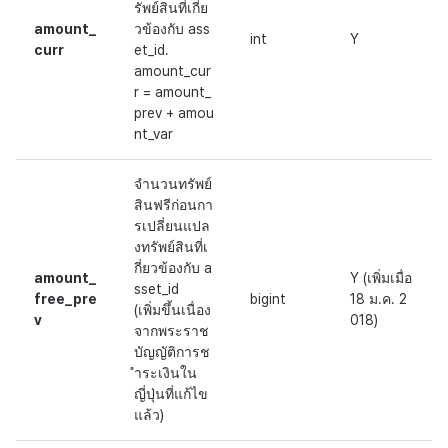
รัพย์สินที่เกี่ย
amount_
วข้องกับ ass
int
Y
curr
et_id.
amount_cur
r = amount_
prev + amou
nt_var
จำนวนทรัพย์
สินฟรีก่อนกา
รเปลี่ยนแปล
งทรัพย์สินที่เ
กี่ยวข้องกับ a
amount_
Y (เพิ่มเมื่อ
sset_id
free_pre
bigint
18 ม.ค. 2
(เพิ่มขึ้นเนื่อง
v
018)
จากพระราช
บัญญัติการช
ำระเงินใน
ญี่ปุ่นที่แก้ไข
แล้ว)