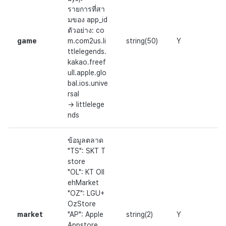
รายการที่สา
มของ app_id
ตัวอย่าง: co
game
m.com2us.li
string(50)
Y
ttlelegends.
kakao.freef
ull.apple.glo
bal.ios.unive
rsal
→ littlelege
nds
ข้อมูลตลาด
"TS": SKT T
store
"OL": KT Oll
ehMarket
"OZ": LGU+
OzStore
market
"AP": Apple
string(2)
Y
Appstore