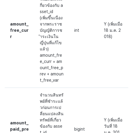
กี่ยวข้องกับ a
sset_id
(เพิ่มขึ้นเนื่อง
amount_
จากพระราช
Y (เพิ่มเมื่อ
free_cur
บัญญัติการช
int
18 ม.ค. 2
r
ำระเงินใน
018)
ญี่ปุ่นที่แก้ไข
แล้ว)
amount_fre
e_curr = am
ount_free_p
rev + amoun
t_free_var
จำนวนสินทรั
พย์ที่ชำระแล้
วก่อนการเป
ลี่ยนแปลงสิน
ทรัพย์ที่เกี่ยว
Y (เพิ่มเมื่อ
amount_
ข้องกับ asse
วันที่ 18
paid_pre
bigint
t_id
ม.ค. 201