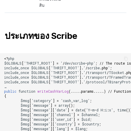
สิบ
ประเภทของ Scribe
<?
php
$GLOBALS
[
'
THRIFT_ROOT
'
]
=
'
/
dev
/
scribe
-
php
'
;
// The route is
include_once
$GLOBALS
[
'
THRIFT_ROOT
'
]
.
'
/
scribe
.
php
'
;
include_once
$GLOBALS
[
'
THRIFT_ROOT
'
]
.
'
/
transport
/
TSocket
.
ph
include_once
$GLOBALS
[
'
THRIFT_ROOT
'
]
.
'
/
transport
/
TFramedTra
include_once
$GLOBALS
[
'
THRIFT_ROOT
'
]
.
'
/
protocol
/
TBinaryProt
…
public
function
writeCashVarLog
(.....
params
.....)
// Function
{
$msg
[
'
category
'
]
=
'
cash_var_log
'
;
$msg
[
'
message
'
]
=
array
();
$msg
[
'
message
'
][
'
date
'
]
=
date
(
'
Y
-
m
-
d
H
:
i
:
s
'
,
time
()
$msg
[
'
message
'
][
'
channel
'
]
=
$channel
;
$msg
[
'
message
'
][
'
user_id
'
]
=
$uid
;
$msg
[
'
message
'
][
'
country
'
]
=
$country
;
$msg
[
'
message
'
][
'
lang
'
]
=
$lang
;