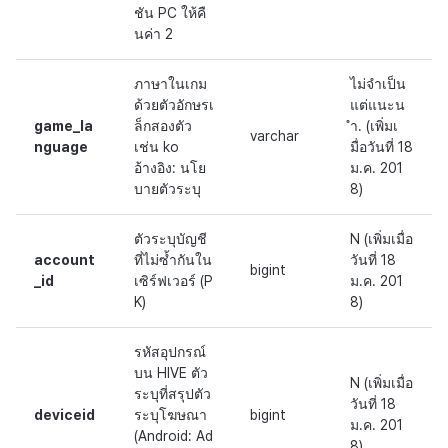
ชัน PC ให้คื
นค่า 2
ภาษาในเกม
ไม่จำเป็น
ด้วยตัวอักษรเ
แต่แนะน
game_la
ล็กสองตัว
ำ. (เพิ่มเ
varchar
nguage
เช่น ko
มื่อวันที่ 18
อ้างอิง: นโย
ม.ค. 201
บายตัวระบุ
8)
ตัวระบุบัญชี
N (เพิ่มเมื่อ
account
ที่ไม่ซ้ำกันใน
วันที่ 18
bigint
_id
เซิร์ฟเวอร์ (P
ม.ค. 201
K)
8)
รหัสอุปกรณ์
บน HIVE ตัว
N (เพิ่มเมื่อ
ระบุที่สรุปตัว
วันที่ 18
deviceid
ระบุโฆษณา
bigint
ม.ค. 201
(Android: Ad
8)