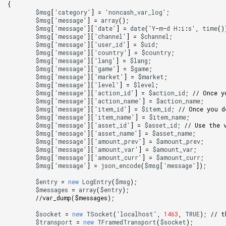
{
$msg
[
'
category
'
]
=
'
noncash_var_log
'
;
$msg
[
'
message
'
]
=
array
();
$msg
[
'
message
'
][
'
date
'
]
=
date
(
'
Y
-
m
-
d
H
:
i
:
s
'
,
time
()
$msg
[
'
message
'
][
'
channel
'
]
=
$channel
;
$msg
[
'
message
'
][
'
user_id
'
]
=
$uid
;
$msg
[
'
message
'
][
'
country
'
]
=
$country
;
$msg
[
'
message
'
][
'
lang
'
]
=
$lang
;
$msg
[
'
message
'
][
'
game
'
]
=
$game
;
$msg
[
'
message
'
][
'
market
'
]
=
$market
;
$msg
[
'
message
'
][
'
level
'
]
=
$level
;
$msg
[
'
message
'
][
'
action_id
'
]
=
$action_id
;
// Once y
$msg
[
'
message
'
][
'
action_name
'
]
=
$action_name
;
$msg
[
'
message
'
][
'
item_id
'
]
=
$item_id
;
// Once you d
$msg
[
'
message
'
][
'
item_name
'
]
=
$item_name
;
$msg
[
'
message
'
][
'
asset_id
'
]
=
$asset_id
;
// Use the 
$msg
[
'
message
'
][
'
asset_name
'
]
=
$asset_name
;
$msg
[
'
message
'
][
'
amount_prev
'
]
=
$amount_prev
;
$msg
[
'
message
'
][
'
amount_var
'
]
=
$amount_var
;
$msg
[
'
message
'
][
'
amount_curr
'
]
=
$amount_curr
;
$msg
[
'
message
'
]
=
json_encode
(
$msg
[
'
message
'
]
);
$entry
=
new
LogEntry
(
$msg
);
$messages
=
array
(
$entry
);
//var_dump($messages);
$socket
=
new
TSocket
(
'
localhost
'
,
1463
,
TRUE
);
// t
$transport
=
new
TFramedTransport
(
$socket
);