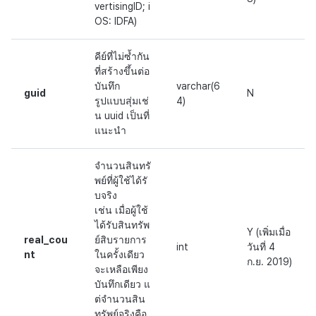
vertisingID; i
OS: IDFA)
คีย์ที่ไม่ซ้ำกัน
ที่สร้างขึ้นต่อ
บันทึก
varchar(6
guid
N
รูปแบบสุ่มเช่
4)
น uuid เป็นที่
แนะนำ
จำนวนสินทรั
พย์ที่ผู้ใช้ได้รั
บจริง
เช่น เมื่อผู้ใช้
ได้รับสินทรัพ
Y (เพิ่มเมื่อ
real_cou
ย์สิบรายการ
int
วันที่ 4
nt
ในครั้งเดียว
ก.ย. 2019)
จะเหลือเพียง
บันทึกเดียว แ
ต่จำนวนสิน
ทรัพย์จริงคือ