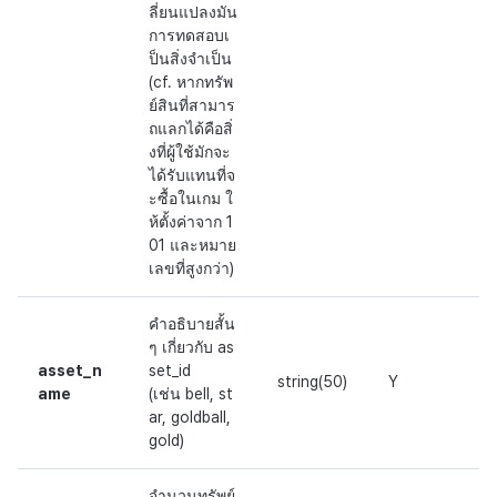
ลี่ยนแปลงมัน
การทดสอบเ
ป็นสิ่งจำเป็น
(cf. หากทรัพ
ย์สินที่สามาร
ถแลกได้คือสิ่
งที่ผู้ใช้มักจะ
ได้รับแทนที่จ
ะซื้อในเกม ใ
ห้ตั้งค่าจาก 1
01 และหมาย
เลขที่สูงกว่า)
คำอธิบายสั้น
ๆ เกี่ยวกับ as
asset_n
set_id
string(50)
Y
ame
(เช่น bell, st
ar, goldball,
gold)
จำนวนทรัพย์