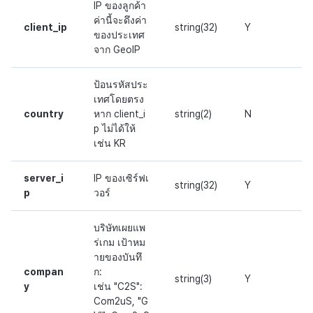
IP ของลูกค้า
ค่านี้จะดึงค่า
client_ip
string(32)
Y
ของประเทศ
จาก GeoIP
ป้อนรหัสประ
เทศโดยตรง
country
หาก client_i
string(2)
N
p ไม่ได้ให้
เช่น KR
server_i
IP ของเซิร์ฟเ
string(32)
Y
p
วอร์
บริษัทเผยแพ
ร่เกม เป้าหม
ายของบันทึ
compan
ก:
string(3)
Y
y
เช่น "C2S":
Com2uS, "G