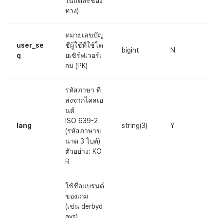
ในแต่ละช่อง
ทาง)
หมายเลขบัญ
user_se
ชีผู้ใช้ที่ใช้โด
bigint
N
q
ยเซิร์ฟเวอร์เ
กม (PK)
รหัสภาษา ที่
ส่งจากไคลเอ
นต์
ISO 639-2
lang
string(3)
Y
(รหัสภาษาข
นาด 3 ไบต์)
ตัวอย่าง: KO
R
ใช้ชื่อแบรนด์
ของเกม
(เช่น derbyd
ays).