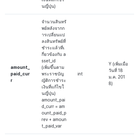
นญี่ปุ่น)
จำนวนสินทรั
พย์หลังจากก
ารเปลี่ยนแป
ลงสินทรัพย์ที่
ชำระแล้วที่เ
กี่ยวข้องกับ a
sset_id
Y (เพิ่มเมื่อ
amount_
(เพิ่มขึ้นตาม
วันที่ 18
paid_cur
พระราชบัญ
int
ม.ค. 201
r
ญัติการชำระ
8)
เงินที่แก้ไขใ
นญี่ปุ่น)
amount_pai
d_curr = am
ount_paid_p
rev + amoun
t_paid_var