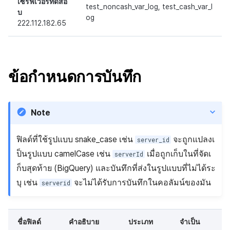
ส่วนเสริม
กระดานคะแนน
ติดตามการทำงานพร้อมกัน
เซิร์ฟเวอร์ทดสอ
test_noncash_var_log, test_cash_var_l
บ
og
222.112.182.65
การสร้างรายได้จากการส่ง
ตัวเปิดข้ามแพลตฟอร์ม
การจับคู่
เสริมการขายข้าม
Remote Play
แชท
ข้อกำหนดการบันทึก
เอกสารอ้างอิง
บริการ AI
รายงานการชน
Note
ตัวเปิดข้ามเกม
ฟิลด์ที่ใช้รูปแบบ snake_case เช่น
จะถูกแปลงเ
server_id
Remote Play
ป็นรูปแบบ camelCase เช่น
เมื่อถูกเก็บในที่จัดเ
serverId
ก็บสุดท้าย (BigQuery) และบันทึกที่ส่งในรูปแบบที่ไม่ได้ระ
บล็อกเชน
บุ เช่น
จะไม่ได้รับการบันทึกในคอลัมน์ของมัน
serverid
ชื่อฟิลด์
คำอธิบาย
ประเภท
จำเป็น