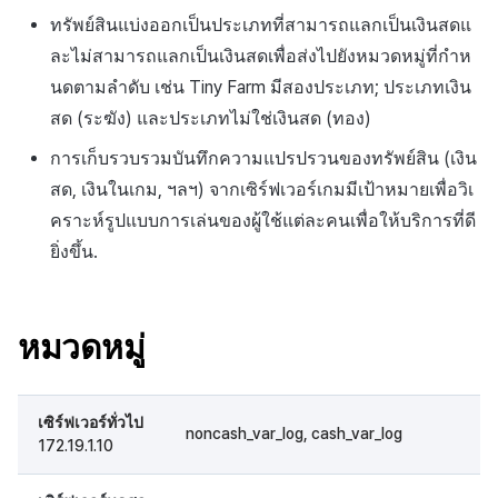
ต่อแต่ละตลาด
การสร้างแอป
ส่วนเสริม
การชำระเงิน PG
การกำหนดบันทึก
ค้
ทรัพย์สินแบ่งออกเป็นประเภทที่สามารถแลกเป็นเงินสดแ
การแก้ปัญหา
การบล็อกการเข้าสู่ระบบจา
การลงทะเบียนแบนเนอร์จุด
การติดตามการตลาด
สังคม
Crossplay Launcher
กันยายน-2024
การมีส่วนร่วมของผู้ใช้ (UE,
การคืนเงินผู้ใช้
API NFT
ละไม่สามารถแลกเป็นเงินสดเพื่อส่งไปยังหมวดหมู่ที่กำห
น
การชำระเงิน PG
ต่างประเทศ
แอปบริการ
คำแนะนำในการแก้ไขปัญ
รายการ
ลิงก์ลึก)
กลุ่ม
นดตามลำดับ เช่น Tiny Farm มีสองประเภท; ประเภทเงิน
การลงทะเบียนมุมมองที่
การจับคู่
บริการลูกค้า
Adiz
การชำระเงิน PG
API สัญญา
ห
การชำระเงิน Web PG
การตรวจสอบ Google และ
กำหนดเอง
สด (ระฆัง) และประเภทไม่ใช่เงินสด (ทอง)
คุณสมบัติเพิ่มเติม
การได้มาซึ่งผู้ใช้ (UA)
Funnel
า
ตรวจสอบ Google Play Ga
แชท
การวิเคราะห์
Adkit
จัดการ PID ตลาด
API สินทรัพย์
การเก็บรวบรวมบันทึกความแปรปรวนของทรัพย์สิน (เงิน
แยกกัน
การแลกคูปองเว็บ
กระดานที่กำหนดเอง
การวิเคราะห์การเก็บรักษา
สด, เงินในเกม, ฯลฯ) จากเซิร์ฟเวอร์เกมมีเป้าหมายเพื่อวิเ
การวิเคราะห์
ที่เก็บข้อมูลเกม
Plugins
การติดตามการซื้อ
API ล็อก
คราะห์รูปแบบการเล่นของผู้ใช้แต่ละคนเพื่อให้บริการที่ดี
ลบผู้ใช้ทั้งหมด
ส่งข้อมูลการบริโภค
แบนเนอร์เว็บ
Analytics bigQuery
ยิ่งขึ้น.
ฐานข้อมูล
Hercules
การสมัครสมาชิกต่ออายุ
API เมตาดาต้า
การเข้าสู่ระบบผ่านเว็บ
การลงทะเบียนและการจัดก
อัตโนมัติ
การใช้การวิเคราะห์
แคมเปญเชิญ
Hercules
แหล่งที่มาทางการตลาด
API ส่วนขยาย
ค้นหาประวัติการซื้อของ
ตัวชี้วัดที่กำหนดเอง
หมวดหมู่
การมีส่วนร่วมของผู้ใช้ (UE,
พนักงาน
แหล่งที่มาทางการตลาด
คอมมูนิตี้ & เว็บสโตร์
Deeplin)
การส่งออกข้อมูล
ตั้งค่าการระบุเป้าหมาย
การสร้างรายได้จาก
การสร้างรายได้จาก
เซิร์ฟเวอร์ทั่วไป
noncash_var_log, cash_var_log
การใช้วิดีโอ YouTube
โฆษณา
โฆษณา
ข้อกำหนดตัวชี้วัด
172.19.1.10
โฆษณาข้ามโปรโมชั่น