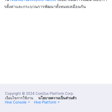
ส่วนเสริม
การชำระเงิน PG
API แชท
การกำหนดบันทึก
ค้
บริการลูกค้า
รตั้งค่าและกระบวนการพัฒนาทั้งหมดเหมือนกัน
การแก้ปัญหา
การบล็อกการเข้าสู่ระบบจา
การลงทะเบียนแบนเนอร์จุด
Unreal Windows
การมีส่วนร่วมของผู้ใช้ (UE,
Crossplay Launcher
กันยายน-2024
การคืนเงินผู้ใช้
คอมมูนิตี้ & เว็บสโตร์
น
ต่างประเทศ
คำแนะนำในการแก้ไขปัญหา
รายการ
ลิงก์ลึก)
กลุ่ม
การวิเคราะห์
การลงทะเบียนมุมมองที่
Adiz
การชำระเงิน PG
การวิเคราะห์
ห
การตรวจสอบ Google และ
กำหนดเอง
คุณสมบัติเพิ่มเติม
การได้มาซึ่งผู้ใช้ (UA)
Funnel
ที่เก็บข้อมูลเกม
า
ตรวจสอบ Google Play Ga
Adkit
จัดการ PID ตลาด
บริการ AI
แยกกัน
กระดานที่กำหนดเอง
การวิเคราะห์การเก็บรักษา
Hercules
Plugins
การติดตามการซื้อ
ลบผู้ใช้ทั้งหมด
แบนเนอร์เว็บ
Analytics bigQuery
แหล่งที่มาทางการตลาด
การสมัครสมาชิกต่ออายุ
การเข้าสู่ระบบผ่านเว็บ
การลงทะเบียนและการจัดก
อัตโนมัติ
การใช้การวิเคราะห์
คอมมูนิตี้ & เว็บสโตร์
แคมเปญเชิญ
ค้นหาประวัติการซื้อของ
ตัวชี้วัดที่กำหนดเอง
การสร้างรายได้จาก
การมีส่วนร่วมของผู้ใช้ (UE,
พนักงาน
โฆษณา
Deeplin)
การส่งออกข้อมูล
Copyright © 2024
Com2us Platform Corp.
ตั้งค่าการระบุเป้าหมาย
กระดานคะแนน
เงื่อนไขการใช้งาน
นโยบายความเป็นส่วนตัว
การใช้วิดีโอ YouTube
ข้อกำหนดตัวชี้วัด
Hive Console
Hive Platform
การจับคู่
โฆษณาข้ามโปรโมชั่น