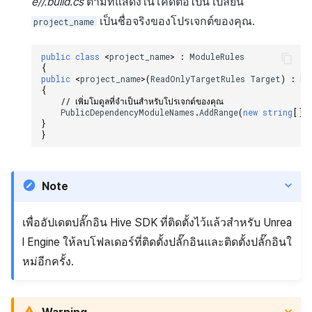
กระดานคะแนน
ติดตามการทำงานพร้อมกัน
e/
/
.build.cs
ตามที่แสดงในโค้ดต่อไปนี้ เปลี่ยน
เป็นชื่อจริงของโปรเจกต์ของคุณ.
project_name
การสร้างรายได้จากการส่ง
การจับคู่
เสริมการขายข้าม
public
class
<
project_name
>
:
ModuleRules
{
แชท
public
<
project_name
>
(
ReadOnlyTargetRules
Target
)
:
ba
{
// เพิ่มโมดูลที่จำเป็นสำหรับโปรเจกต์ของคุณ
บริการ AI
PublicDependencyModuleNames
.
AddRange
(
new
string
[]
}
}
รายงานการชน
ตัวเปิดข้ามเกม
Note
Remote Play
เพื่ออัปเดตปลั๊กอิน Hive SDK ที่ติดตั้งไว้แล้วสำหรับ Unrea
บล็อกเชน
l Engine ให้ลบโฟลเดอร์ที่ติดตั้งปลั๊กอินและติดตั้งปลั๊กอินใ
หม่อีกครั้ง.