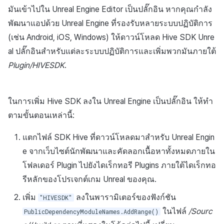
ส่วนเสริม
การชำระเงิน PG
API แชท
การกำหนดบันทึก
ค้
มันเข้าไปใน Unreal Engine Editor เป็นปลั๊กอิน หากคุณกำลัง
การแก้ปัญหา
การบล็อกการเข้าสู่ระบบจา
การลงทะเบียนแบนเนอร์จุด
Unreal Windows
การมีส่วนร่วมของผู้ใช้ (UE,
สังคม
Crossplay Launcher
กันยายน-2024
การคืนเงินผู้ใช้
คอมมูนิตี้ & เว็บสโตร์
พัฒนาแอปด้วย Unreal Engine ที่รองรับหลายระบบปฏิบัติการ
น
ต่างประเทศ
คำแนะนำในการแก้ไขปัญหา
รายการ
ลิงก์ลึก)
กลุ่ม
(เช่น Android, iOS, Windows) ให้ดาวน์โหลด Hive SDK Unre
การลงทะเบียนมุมมองที่
บริการลูกค้า
Adiz
การชำระเงิน PG
การวิเคราะห์
ห
al ปลั๊กอินสำหรับแต่ละระบบปฏิบัติการและเพิ่มพวกมันภายใต้
การตรวจสอบ Google และ
กำหนดเอง
คุณสมบัติเพิ่มเติม
การได้มาซึ่งผู้ใช้ (UA)
Funnel
า
ตรวจสอบ Google Play Ga
Plugin/HIVESDK
.
การวิเคราะห์
Adkit
จัดการ PID ตลาด
บริการ AI
แยกกัน
กระดานที่กำหนดเอง
การวิเคราะห์การเก็บรักษา
ที่เก็บข้อมูลเกม
Plugins
การติดตามการซื้อ
ในการเพิ่ม Hive SDK ลงใน Unreal Engine เป็นปลั๊กอิน ให้ทำ
ลบผู้ใช้ทั้งหมด
แบนเนอร์เว็บ
Analytics bigQuery
Hercules
การสมัครสมาชิกต่ออายุ
ตามขั้นตอนเหล่านี้:
การเข้าสู่ระบบผ่านเว็บ
การลงทะเบียนและการจัดก
อัตโนมัติ
การใช้การวิเคราะห์
แตกไฟล์ SDK Hive ที่ดาวน์โหลดมาสำหรับ Unreal Engin
แคมเปญเชิญ
แหล่งที่มาทางการตลาด
e จากเว็บไซต์นักพัฒนาและคัดลอกเนื้อหาทั้งหมดภายใน
ค้นหาประวัติการซื้อของ
ตัวชี้วัดที่กำหนดเอง
การมีส่วนร่วมของผู้ใช้ (UE,
พนักงาน
คอมมูนิตี้ & เว็บสโตร์
โฟลเดอร์ Plugin ไปยังไดเร็กทอรี Plugins ภายใต้ไดเร็กทอ
Deeplin)
การส่งออกข้อมูล
รีหลักของโปรเจกต์เกม Unreal ของคุณ.
ตั้งค่าการระบุเป้าหมาย
การสร้างรายได้จาก
เพิ่ม
ลงในพารามิเตอร์ของฟังก์ชัน
"HIVESDK"
การใช้วิดีโอ YouTube
โฆษณา
ข้อกำหนดตัวชี้วัด
ในไฟล์
/Sourc
PublicDependencyModuleNames.AddRange()
โฆษณาข้ามโปรโมชั่น