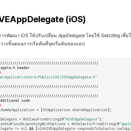
IVEAppDelegate (iOS)
รพัฒนา iOS ให้ปรับเปลี่ยน
AppDelegate
โดยใช้ Swizzling เพื่อ
ว่างขั้นตอนการเริ่มต้นที่จุดเริ่มต้นของแอป
/////////////////////////////////////////////////
legate.h header
S
me/ApplicationCore/Public/iOS/IOSAppDelegate.h"
/////////////////////////////////////////////////
/////////////////////////////////////////////////
additional code
S
dummyApplication
=
[
UIApplication
sharedApplication
];
pDelegate
=
NSClassFromString
(
@
"HIVEAppDelegate"
);
ionDidFinishLaunchingWithOptions
=
NSSelectorFromString
(
@
"appl
elegate
!=
nil
&&
[
clzHIVEAppDelegate
respondsToSelector
:
selApp