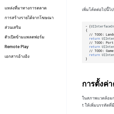
ผู้ใช้
Unity
การมีส่วนร่วมของผู้ใช้ (UE, ลิงก์ลึก)
ข้อกำหนดเบื้องต้น
สอบถามความยินยอมในการส่ง
การแก้ปัญหา
Android
เริ่มต้นใช้งาน
ข้อมูล
แหล่งที่มาทางการตลาด
ข้อความ
เพิ่มโค้ดต่อไปนี้ไป
การได้มาซึ่งผู้ใช้ (UA)
ส่งบันทึกการวิเคราะห์
iOS
วิธีการใช้ฟีเจอร์ขั้นสูง
การจัดการเหตุการณ์
ตั้งค่า Airbridge
การสร้างรายได้จากโฆษณา
บูรณาการกับบริการ MMP
การส่งบันทึกไปยังเซิร์ฟเวอร์
Unity
ตัวแปรที่ปลอดภัย
Hive
แสดงแบนเนอร์ความยินยอมในการ
None
Adiz
-
(
UIInterfaceO
ส่วนเสริม
Unreal
API ของHercules
วิเคราะห์
Fluentd
{
การบูรณาการกับ Airbridge
Adkit
Unity
// TODO: Land
การเรียกเนื้อหาเว็บ
ตัวเปิดข้ามแพลตฟอร์ม
HTTP
ภาพรวม
return
UIInte
การบูรณาการกับ Appsflyer
Android
AD(X)
// TODO: Port
การสนับสนุนเกมคอนโทรลเลอร์
เตรียมไฟล์แอป
SDK
วิธีการใช้ Fluentd
Remote Play
return
UIInte
การบูรณาการกับ Adjust
iOS
ADOP
Unity
// TODO: Game
RTT4U
เตรียมหน้าเว็บเพื่อให้บริการแอป
ไฟล์บันทึกชุด
วิธีการใช้ Fluentd Docker
return
UIInte
รวมปลั๊กอิน
เอกสารอ้างอิง
การใช้ประโยชน์จากข้อมูล
C++
Unity
เปิดใช้งาน Crossplay Launcher
ภาพรวม
}
อัปโหลดแอปไปยังเซิร์ฟเวอร์
MMP
ไลบรารีแอปพลิเคชัน
ภาพรวม
ลงทะเบียนการโทรกลับเพื่อรับ
จากระยะไกล
C++
ตัวระบุ
การติดตั้ง
สตริงการแชท
ตรวจสอบแอป
ภาพรวม
ไฟล์บันทึกเฉพาะ
ข้อกำหนดเบื้องต้น
ท่าทางสัมผัส
Android
วิธีการใช้งาน
เปลี่ยนภาพที่มองไม่เห็น
ปล่อยแอป
อัปโหลดแอปใหม่ไปยังเซิร์ฟเวอร์
คู่มือการทดสอบการส่ง
วิธีการส่งชุดบันทึก
เคอร์เซอร์ที่กำหนดเอง
iOS
การตั้งค่
คู่มือการแก้ไขปัญหา
รหัสข้อผิดพลาด
อัปโหลดเวอร์ชันแพตช์ไปยัง
เซิร์ฟเวอร์
ในสภาพแวดล้อมการ
t ให้เพิ่มบรรทัดที