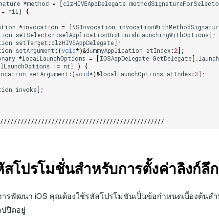
nature
*
method
=
[
clzHIVEAppDelegate
methodSignatureForSelecto
!=
nil
)
{
ation
*
invocation
=
[
NSInvocation
invocationWithMethodSignatur
tion
setSelector
:
selApplicationDidFinishLaunchingWithOptions
];
tion
setTarget
:
clzHIVEAppDelegate
];
tion
setArgument
:
(
void
*
)
&
dummyApplication
atIndex
:
2
];
onary
*
localLaunchOptions
=
[
IOSAppDelegate
GetDelegate
].
launc
alLaunchOptions
!=
nil
)
{
vocation
setArgument
:
(
void
*
)
&
localLaunchOptions
atIndex
:
3
];
tion
invoke
];
/////////////////////////////////////////////////
หัสโปรโมชั่นสำหรับการตั้งค่าลิงก์ลึก
รพัฒนา iOS คุณต้องใช้รหัสโปรโมชันเป็นข้อกำหนดเบื้องต้นส
ปปิดอยู่