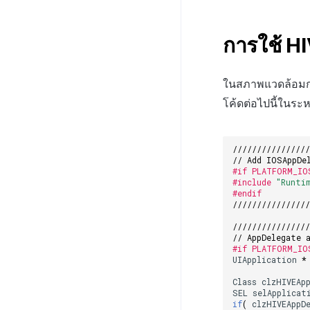
การใช้ H
ในสภาพแวดล้อมกา
โค้ดต่อไปนี้ในระห
///////////////
// Add IOSAppDe
#if PLATFORM_IO
#include
"Runti
#endif
///////////////
///////////////
// AppDelegate 
#if PLATFORM_IO
UIApplication
*
Class
clzHIVEAp
SEL
selApplicat
if
(
clzHIVEAppD