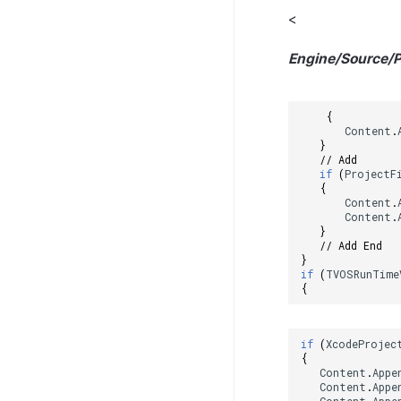
<
Engine/Source/P
{
Content
.
}
// Add
if
(
ProjectF
{
Content
.
Content
.
}
// Add End
}
if
(
TVOSRunTime
{
if
(
XcodeProjec
{
Content
.
Appe
Content
.
Appe
Content
.
Appe