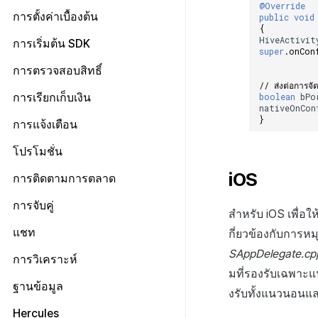
Unreal Engine 5
@Override
Unreal Engine 4
Unity
iOS
การตั้งค่าเบื้องต้น
public
void
{
Unreal Engine 5
Unreal Engine 4
Unity Android
HiveActivit
ไฟล์การตั้งค่า
การเริ่มต้น SDK
super
.
onCon
Unreal Engine 5
Unity iOS
คลาสการตั้งค่า
ภาพรวม
การตรวจสอบสิทธิ์
Unity Windows
ทุกเครื่องยนต์
// ส่งต่อการจ
ข้อกำหนดเบื้องต้น
boolean
bPo
การเรียกเก็บเงิน
Unreal Android
Unity
nativeOnCon
เข้าสู่ระบบและออกจากระบบ
เอนจินทั้งหมด
}
Unreal iOS
ข้อกำหนดเบื้องต้น
การแจ้งเตือน
Unreal
ตรวจสอบข้อมูลผู้ใช้
Android
การป้อนคีย์ตาม IdP
Unreal Windows
การเริ่มต้น IAP v4
Android
ข้อกำหนดเบื้องต้น
โปรโมชั่น
เชื่อมโยง Idp
iOS
การตั้งค่าเพิ่มเติมตาม IdP
ดูรายการสินค้าและการซื้อ
iOS
เริ่มต้นใช้งาน
Android
iOS
ข้อกำหนดเบื้องต้น
การติดตามการตลาด
ส่งเสริมการเชื่อมโยงบัญชีกับเกม
Unity
การตรวจสอบใบเสร็จ
Unity
การส่งการแจ้งเตือนแบบระยะไกล
iOS
แสดงแบนเนอร์ระหว่างหน้า
ทุกเอนจิน
ยืนยันว่าเป็นผู้ใหญ่
Unreal
ข้อกำหนดเบื้องต้น
การจับคู่
IAP โปรโมชั่น
Unreal
การส่งการแจ้งเตือนแบบท้องถิ่น
Unity
สำหรับ iOS เพื่อใ
แสดงหน้าข่าว
Android
ส่วนเสริม
การติดตามเหตุการณ์อัตโนมัติ
ทุกเอนจิน
ระบบการชำระเงินแบบสมัคร
การจับคู่ส่วนตัว
แชท
ขั้นสูง
Unreal
กี่ยวข้องกับการห
รีวิว/ป๊อปอัพออก
iOS
สมาชิก
คำแนะนำในการแก้ไขปัญหา
การติดตามเหตุการณ์ด้วยตนเอง
Android
การจับคู่กลุ่ม
SAppDelegate.cp
การเตรียมการ
การวิเคราะห์
ป้ายโปรโมชั่น
Unity
การชำระเงิน PG
Send exposed ad info
iOS
มที่รองรับเฉพาะ
การจัดการการเชื่อมต่อ
Android
Offerwall
Unreal
รายการ
ข้อกำหนดเบื้องต้น
ฐานข้อมูล
การติดตามลิงก์ลึกที่ถูกเลื่อนออกไป
Unity
งรับทั้งแนวนอนและ
ช่อง
iOS
ขั้นสูง
คุณสมบัติเพิ่มเติม
โครงสร้าง
ทุกเครื่องยนต์
เอกสารอ้างอิง
Unreal
ข้อกำหนดเบื้องต้น
Hercules