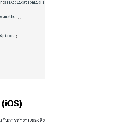
r
:
selApplicationDidFinishLaunchingWithOptions
];
e
:
method
];
hOptions
;
 (iOS)
ำหรับการทำงานของลิง