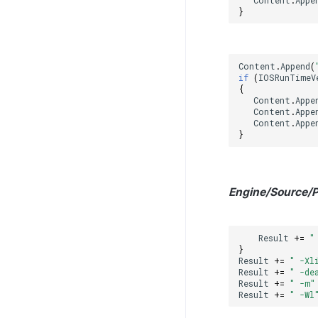
}
Content
.
Append
(
if
(
IOSRunTimeV
{
Content
.
Appe
Content
.
Appe
Content
.
Appe
}
Engine/Source/P
Result
+=
"
}
Result
+=
" -Xl
Result
+=
" -de
Result
+=
" -m"
Result
+=
" -Wl