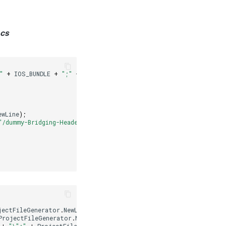
.cs
"
+
IOS_BUNDLE
+
";"
+
ProjectFileGenerator
.
NewLine
);
ewLine
);
"/dummy-Bridging-Header.h\";"
+
ProjectFileGenerator
.
NewLine
);
jectFileGenerator
.
NewLine
);
// Add
ProjectFileGenerator
.
NewLine
);
+
"\";"
+
ProjectFileGenerator
.
NewLine
);