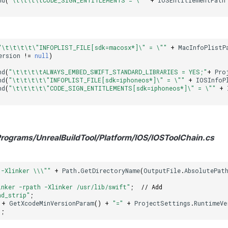
"\t\t\t\t\"INFOPLIST_FILE[sdk=macosx*]\" = \""
+
MacInfoPlistP
ersion
!=
null
)
nd
(
"\t\t\t\tALWAYS_EMBED_SWIFT_STANDARD_LIBRARIES = YES;"
+
Pro
nd
(
"\t\t\t\t\"INFOPLIST_FILE[sdk=iphoneos*]\" = \""
+
IOSInfoP
nd
(
"\t\t\t\t\"CODE_SIGN_ENTITLEMENTS[sdk=iphoneos*]\" = \""
+
rograms/UnrealBuildTool/Platform/IOS/IOSToolChain.cs
 -Xlinker \\\""
+
Path
.
GetDirectoryName
(
OutputFile
.
AbsolutePat
inker -rpath -Xlinker /usr/lib/swift"
;
// Add
ad_strip"
;
+
GetXcodeMinVersionParam
()
+
"="
+
ProjectSettings
.
RuntimeVe
"
;