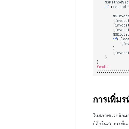
NSMethodSig
if
(
method
NSInvoc
[
invoca
[
invoca
[
invoca
NSDicti
if
(
loc
[
in
}
[
invoca
}
}
#endif
///////////////
การเพิ่มร
ในสภาพแวดล้อมกา
ก์ลึกในสถานะที่แอ