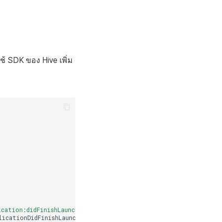
ใช้ SDK ของ Hive เพิ่ม
ication:didFinishLaunchingWithOptions:"
);
licationDidFinishLaunchingWithOptions
]
)
{