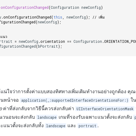
onConfigurationChanged
(
Configuration
newConfig
)
y
.
onConfigurationChanged
(
this
,
newConfig
);
// เพิ่ม
figurationChanged
(
newConfig
);
ัดแนว
rtrait
=
newConfig
.
orientation
==
Configuration
.
ORIENTATION_PO
figurationChanged
(
bPortrait
);
ห้แน่ใจว่าการตั้งค่าแบบสองทิศทางเพิ่มเติมทำงานอย่างถูกต้อง คุณต้
มุนหน้าจอ
ใน
application(_:supportedInterfaceOrientationsFor:)
p
ค่าที่ส่งกลับจากวิธีนี้ควรส่งกลับค่า
UIInterfaceOrientationMask
แนวนอนจะส่งกลับ
เกมที่รองรับเฉพาะแนวตั้งจะส่งกลับ
landscape
แนวตั้งจะส่งกลับทั้ง
และ
.
landscape
portrait