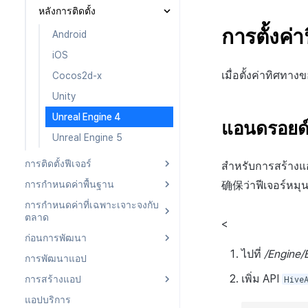
หลังการติดตั้ง
iOS
Android
การตั้งค่
Cocos2d-x
iOS
Android
Unity
Cocos2d-x
iOS
Unreal Engine 4
Unity
เมื่อตั้งค่าทิศทา
Cocos2d-x
Unreal Engine 5
Unreal Engine 4
Unity
Unreal Engine 5
Unreal Engine 4
แอนดรอยด
Unreal Engine 5
การติดตั้งฟีเจอร์
สำหรับการสร้างแอ
确保ว่าฟีเจอร์หมุน
การกำหนดค่าพื้นฐาน
Android
การกำหนดค่าที่เฉพาะเจาะจงกับ
iOS
Android
ตลาด
<
Cocos2d-x
iOS
ก่อนการพัฒนา
Android
Unity
Cocos2d-x
ไปที่
/Engine/
การพัฒนาแอป
iOS
Android
Unreal Engine 4
Unity
เพิ่ม API
Hive
การสร้างแอป
Cocos2d-x
iOS
Unreal Engine 5
Unreal Engine 4
แอปบริการ
Unity
Cocos2d-x
Android