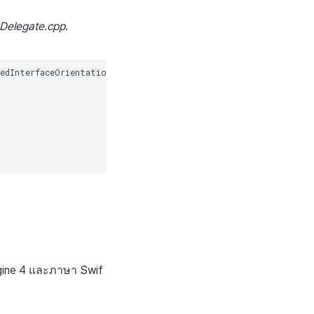
pDelegate.cpp
.
edInterfaceOrientationsForWindow
:
(
UIWindow
*
)
window
ngine 4 และภาษา Swif