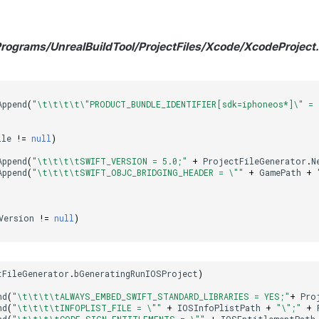
rograms/UnrealBuildTool/ProjectFiles/Xcode/XcodeProject
Append
(
"\t\t\t\t\"PRODUCT_BUNDLE_IDENTIFIER[sdk=iphoneos*]\" = 
ile
!=
null
)
Append
(
"\t\t\t\tSWIFT_VERSION = 5.0;"
+
ProjectFileGenerator
.
N
Append
(
"\t\t\t\tSWIFT_OBJC_BRIDGING_HEADER = \""
+
GamePath
+
Version
!=
null
)
tFileGenerator
.
bGeneratingRunIOSProject
)
nd
(
"\t\t\t\tALWAYS_EMBED_SWIFT_STANDARD_LIBRARIES = YES;"
+
Pro
nd
(
"\t\t\t\tINFOPLIST_FILE = \""
+
IOSInfoPlistPath
+
"\";"
+
nd
(
"\t\t\t\tCODE_SIGN_ENTITLEMENTS = \""
+
IOSEntitlementPath