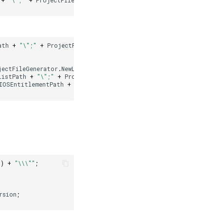
ath
+
"\";"
+
ProjectFileGenerator
.
NewLine
);
jectFileGenerator
.
NewLine
);
// Add
listPath
+
"\";"
+
ProjectFileGenerator
.
NewLine
);
IOSEntitlementPath
+
"\";"
+
ProjectFileGenerator
.
NewLine
);
h
)
+
"\\\""
;
rsion
;