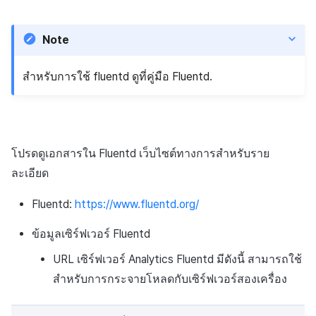
การสร้างแอป
การชำระเงิน PG
API แชท
การกำหนดบันทึก
การแจ้งเตือน
ค้
การจัดการอุปกรณ์
ยืนยันว่าเป็นผู้ใหญ่
การแก้ปัญหา
ส่งคืนพารามิเตอร์การเรียกใช้
การลงทะเบียนแบนเนอร์จุด
การมีส่วนร่วมของผู้ใช้ (UE,
สังคม
Crossplay Launcher
ธันวาคม-2024
Unreal Windows
การคืนเงินผู้ใช้
น
งาน
Note
แอปบริการ
รายการ
ลิงก์ลึก)
กลุ่ม
เขตเวลา
การใช้ที่ถูกระงับ
ส่วนเสริม
การลงทะเบียนมุมมองที่
บริการลูกค้า
Adiz
พฤศจิกายน-2024
การชำระเงิน PG
ห
กำหนดเอง
คุณสมบัติเพิ่มเติม
การได้มาซึ่งผู้ใช้ (UA)
Funnel
คอมมูนิตี้ & เว็บสโตร์
สำหรับการใช้ fluentd ดูที่คู่มือ Fluentd.
า
ลงทะเบียนประเภทการใช้ที่
คำแนะนำในการแก้ไขปัญหา
การวิเคราะห์
Adkit
ตุลาคม-2024
จัดการ PID ตลาด
ระงับ
กระดานที่กำหนดเอง
การวิเคราะห์การเก็บรักษา
การวิเคราะห์
ที่เก็บข้อมูลเกม
Plugins
กันยายน-2024
การติดตามการซื้อ
ลงทะเบียนเซิร์ฟเวอร์เกมที่ถ
แบนเนอร์เว็บ
Analytics bigQuery
บริการ AI
โปรดดูเอกสารใน
Fluentd
เว็บไซต์ทางการสำหรับราย
ระงับ
Hercules
การสมัครสมาชิกต่ออายุ
ละเอียด
การลงทะเบียนและการจัดก
อัตโนมัติ
การใช้การวิเคราะห์
ลบผู้ใช้ทั้งหมด
แคมเปญเชิญ
แหล่งที่มาทางการตลาด
Fluentd
:
https://www.fluentd.org/
ค้นหาประวัติการซื้อของ
ตัวชี้วัดที่กำหนดเอง
การเข้าสู่ระบบผ่านเว็บ
การใช้วิดีโอ YouTube
พนักงาน
คอมมูนิตี้ & เว็บสโตร์
ข้อมูลเซิร์ฟเวอร์ Fluentd
การส่งออกข้อมูล
URL เซิร์ฟเวอร์ Analytics Fluentd มีดังนี้ สามารถใช้
การมีส่วนร่วมของผู้ใช้
ตั้งค่าการระบุเป้าหมาย
การสร้างรายได้จาก
สำหรับการกระจายโหลดกับเซิร์ฟเวอร์สองเครื่อง
โฆษณา
ข้อกำหนดตัวชี้วัด
โฆษณาข้ามโปรโมชั่น
การยกเลิก·การคืนเงิน