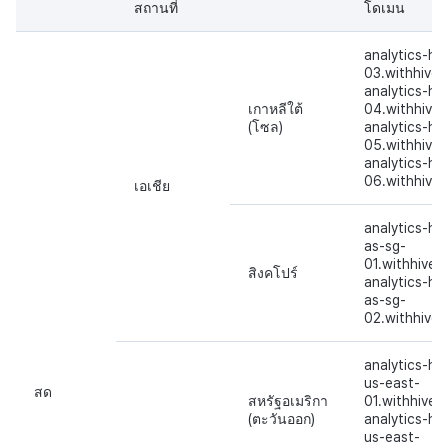
กระดานคะแนน
ติดตามการทำงานพร้อมกัน
สถานที่
โดเมน
การสร้างรายได้จากการส่ง
เสริมการขายข้าม
การจับคู่
analytics-hiv
03.withhive
analytics-hiv
แชท
เกาหลีใต้
04.withhive
(โซล)
analytics-hiv
05.withhive
บริการ AI
analytics-hiv
06.withhive
เอเชีย
รายงานการชน
analytics-hiv
ตัวเปิดข้ามเกม
as-sg-
01.withhive.
สิงคโปร์
analytics-hiv
Remote Play
as-sg-
02.withhive
บล็อกเชน
analytics-hiv
us-east-
สด
สหรัฐอเมริกา
01.withhive.
(ตะวันออก)
analytics-hiv
us-east-