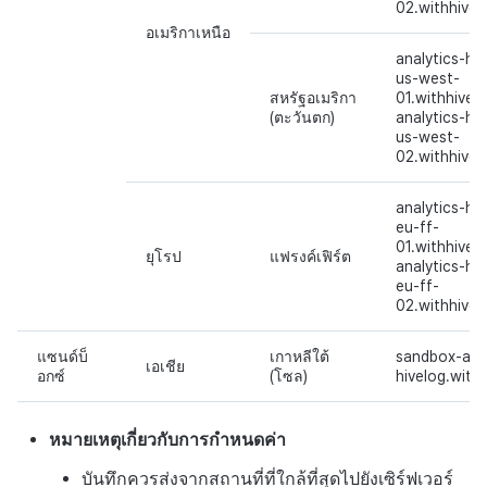
02.withhive
อเมริกาเหนือ
analytics-hiv
us-west-
สหรัฐอเมริกา
01.withhive.
(ตะวันตก)
analytics-hiv
us-west-
02.withhive
analytics-hiv
eu-ff-
01.withhive.
ยุโรป
แฟรงค์เฟิร์ต
analytics-hiv
eu-ff-
02.withhive
แซนด์บ็
เกาหลีใต้
sandbox-anal
เอเชีย
อกซ์
(โซล)
hivelog.with
หมายเหตุเกี่ยวกับการกำหนดค่า
บันทึกควรส่งจากสถานที่ที่ใกล้ที่สุดไปยังเซิร์ฟเวอร์