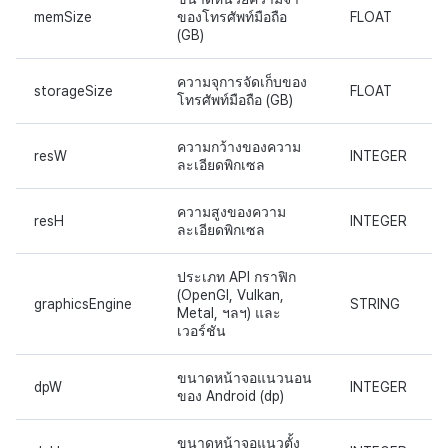
memSize
ของโทรศัพท์มือถือ
FLOAT
การสร้างรายได้จากการส่ง
แหล่งที่มาทางการตลาด
(GB)
เสริมการขายข้าม
การสร้างรายได้จาก
ความจุการจัดเก็บของ
storageSize
FLOAT
โฆษณา
โทรศัพท์มือถือ (GB)
ตัวเปิดข้ามแพลตฟอร์ม
ความกว้างของความ
resW
INTEGER
ละเอียดพิกเซล
Remote Play
ความสูงของความ
resH
INTEGER
ละเอียดพิกเซล
SDK ส่วนเสริม
ประเภท API กราฟิก
เอกสารอ้างอิง
(OpenGl, Vulkan,
graphicsEngine
STRING
Metal, ฯลฯ) และ
เวอร์ชัน
ขนาดหน้าจอแนวนอน
dpW
INTEGER
ของ Android (dp)
ขนาดหน้าจอแนวตั้ง