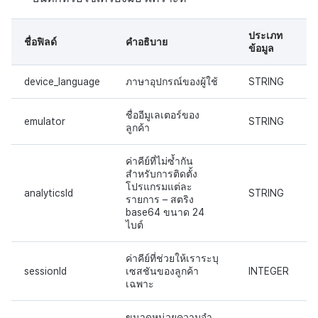
การขาย
สร้างตัวชี้วัดที่กำหนดเอง
API แชท
การสร้างแอป
การชำระเงิน PG
การแจ้งเตือน
ค้
การจัดการอุปกรณ์
บันทึกการคลิกในร้านค้าเกม
สำหรับแต่ละเกม
การลงทะเบียนแบนเนอร์จุด
ยืนยันว่าเป็นผู้ใหญ่
การแก้ปัญหา
ส่งคืนพารามิเตอร์การเรียกใ
โปรโมชั่น
การคืนเงินผู้ใช้
Crossplay Launcher
ธันวาคม-2024
การมีส่วนร่วมของผู้ใช้ (UE,
น
ประเภท
บันทึกการเปิดการส่งเสริมการ
งาน
แอปบริการ
รายการ
ลิงก์ลึก)
เขตเวลา
ชื่อฟิลด์
คำอธิบาย
ข้อมูล
การใช้ที่ถูกระงับ
ขาย
บันทึกกิจกรรมทางสังคม
การเชื่อมโยง Miracle Play
การลงทะเบียนมุมมองที่
ส่วนเสริม
การติดตามการตลาด
การชำระเงิน PG
Adiz
พฤศจิกายน-2024
ห
สำหรับการวิเคราะห์การเล่น
กำหนดเอง
คุณสมบัติเพิ่มเติม
การได้มาซึ่งผู้ใช้ (UA)
คอมมูนิตี้ & เว็บสโตร์
device_language
ภาษาอุปกรณ์ของผู้ใช้
STRING
า
เกม
ลงทะเบียนประเภทการใช้ที่ถูก
บันทึกข้อมูลการส่งเสริมการ
คำแนะนำในการแก้ไขปัญ
การจับคู่
จัดการ PID ตลาด
Adkit
ตุลาคม-2024
ระงับ
ขาย
กระดานที่กำหนดเอง
การวิเคราะห์
ชื่ออีมูเลเตอร์ของ
emulator
STRING
บันทึกเนื้อหาการวิเคราะห์การ
แชท
การติดตามการซื้อ
Plugins
กันยายน-2024
ลูกค้า
เล่นเกม
ลงทะเบียนเซิร์ฟเวอร์เกมที่ถูก
แบนเนอร์เว็บ
บริการ AI
ระงับ
ค่าคีย์ที่ไม่ซ้ำกัน
การสนับสนุนลูกค้า
การสมัครสมาชิกต่ออายุ
สำหรับการติดตั้ง
การลงทะเบียนและการจัดการ
อัตโนมัติ
โปรแกรมแต่ละ
analyticsId
STRING
ลบผู้ใช้ทั้งหมด
แคมเปญเชิญ
ชุมชน
รายการ – สตริง
base64 ขนาด 24
ค้นหาประวัติการซื้อของ
ไบต์
การเข้าสู่ระบบผ่านเว็บ
การใช้วิดีโอ YouTube
พนักงาน
การวิเคราะห์
ค่าคีย์ที่ช่วยให้เราระบุ
การมีส่วนร่วมของผู้ใช้
ตั้งค่าการระบุเป้าหมาย
ฐานข้อมูล
sessionId
เซสชันของลูกค้า
INTEGER
เฉพาะ
โฆษณาข้ามโปรโมชั่น
การยกเลิก·การคืนเงิน
Hercules
ขนาดหน่วยความจำ