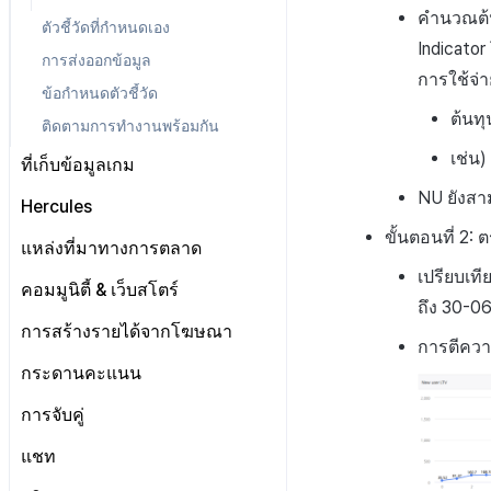
การเล่นเกม
คำนวณต้นท
ส่งเสริมการขาย
การเชื่อมโยง Miracle Play
ตัวชี้วัดที่กำหนดเอง
Indicato
บันทึก CPI v2 ของการส่ง
ภาพรวมการเชื่อมต่อระบบ
การส่งออกข้อมูล
เสริมการขาย
การใช้จ
ข้อกำหนดตัวชี้วัด
บันทึกการเปิดการส่ง
ต้นทุ
เสริมการขาย
ติดตามการทำงานพร้อมกัน
เช่น
บันทึกข้อมูลการส่งเสริม
ที่เก็บข้อมูลเกม
การขาย
NU ยังสา
Hercules
ขั้นตอนที่ 2
การรับรองHercules
แหล่งที่มาทางการตลาด
เปรียบเท
ตั้งค่า Airbridge
คอมมูนิตี้ & เว็บสโตร์
ถึง 30-06
เริ่มต้น
การสร้างรายได้จากโฆษณา
การตีควา
การจัดการทั่วไป
คอมมูนิตี้ & เว็บสโตร์ ภาพรวม
Adiz
กระดานคะแนน
เว็บสโตร์
การตระเตรียม
การรวม Airbridge
เกี่ยวกับ Adiz
การจับคู่
UI คอมมูนิตี้
การเตรียมสินทรัพย์รูปภาพ
การตั้งค่าเว็บ
ตั้งค่าเว็บสโตร์
การตั้งค่า AdMob
การจัดการการจับคู่
แชท
โพสต์คอมมูนิตี้
หน้าจอหลัก
การจัดการสินค้า
กระดานข่าว
ลงทะเบียนอุปกรณ์ทดสอบ
สถิติชุมชน
ค้นหาผู้ใช้
แบนเนอร์
โพสต์ของผู้ใช้