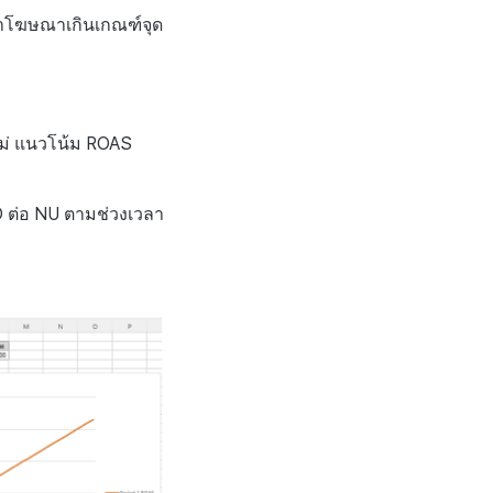
้ว่าโฆษณาเกินเกณฑ์จุด
หม่ แนวโน้ม ROAS
D ต่อ NU ตามช่วงเวลา