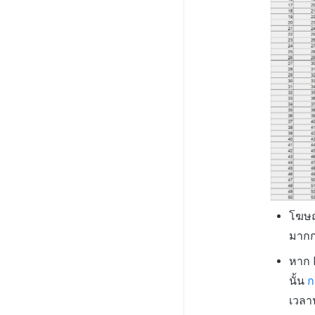
โฆษณา
มากก
หาก R
นั้น
ก
เวลา