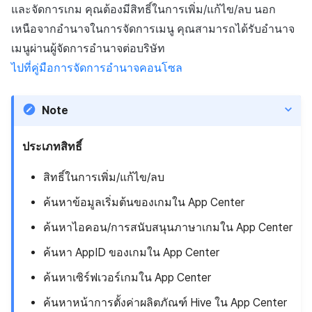
สร้างตัวชี้วัดที่กำหนดเอง
การกำหนดบันทึก
API แชท
การสร้างแอป
การชำระเงิน PG
การแจ้งเตือน
และจัดการเกม คุณต้องมีสิทธิ์ในการเพิ่ม/แก้ไข/ลบ นอก
ค้
การจัดการอุปกรณ์
สำหรับแต่ละเกม
การลงทะเบียนแบนเนอร์จุด
ยืนยันว่าเป็นผู้ใหญ่
การแก้ปัญหา
ส่งคืนพารามิเตอร์การเรียกใ
โปรโมชั่น
การคืนเงินผู้ใช้
Crossplay Launcher
6. การรวบรวมอีเมล
ธันวาคม-2024
การมีส่วนร่วมของผู้ใช้ (UE,
เหนือจากอำนาจในการจัดการเมนู คุณสามารถได้รับอำนาจ
น
งาน
กลุ่ม
แอปบริการ
รายการ
ลิงก์ลึก)
เขตเวลา
เมนูผ่านผู้จัดการอำนาจต่อบริษัท
การใช้ที่ถูกระงับ
การเชื่อมโยง Miracle Play
การลงทะเบียนมุมมองที่
ส่วนเสริม
การติดตามการตลาด
การชำระเงิน PG
Adiz
7. ซิงค์โปรไฟล์ SNS
พฤศจิกายน-2024
ห
ไปที่คู่มือการจัดการอำนาจคอนโซล
กำหนดเอง
Funnel
คุณสมบัติเพิ่มเติม
การได้มาซึ่งผู้ใช้ (UA)
คอมมูนิตี้ & เว็บสโตร์
า
ลงทะเบียนประเภทการใช้ที่ถูก
คำแนะนำในการแก้ไขปัญ
การจับคู่
จัดการ PID ตลาด
Adkit
ตุลาคม-2024
ระงับ
กระดานที่กำหนดเอง
การวิเคราะห์การเก็บรักษา
การวิเคราะห์
Note
แชท
การติดตามการซื้อ
Plugins
กันยายน-2024
ลงทะเบียนเซิร์ฟเวอร์เกมที่ถูก
แบนเนอร์เว็บ
Analytics bigQuery
บริการ AI
ประเภทสิทธิ์
ระงับ
การสนับสนุนลูกค้า
การสมัครสมาชิกต่ออายุ
การลงทะเบียนและการจัดการ
อัตโนมัติ
การใช้การวิเคราะห์
สิทธิ์ในการเพิ่ม/แก้ไข/ลบ
ลบผู้ใช้ทั้งหมด
แคมเปญเชิญ
ชุมชน
ค้นหาข้อมูลเริ่มต้นของเกมใน App Center
ค้นหาประวัติการซื้อของ
ตัวชี้วัดที่กำหนดเอง
การเข้าสู่ระบบผ่านเว็บ
การใช้วิดีโอ YouTube
พนักงาน
ค้นหาไอคอน/การสนับสนุนภาษาเกมใน App Center
การวิเคราะห์
การส่งออกข้อมูล
ค้นหา AppID ของเกมใน App Center
การมีส่วนร่วมของผู้ใช้
ตั้งค่าการระบุเป้าหมาย
ฐานข้อมูล
ค้นหาเซิร์ฟเวอร์เกมใน App Center
ข้อกำหนดตัวชี้วัด
โฆษณาข้ามโปรโมชั่น
การยกเลิก·การคืนเงิน
Hercules
ค้นหาหน้าการตั้งค่าผลิตภัณฑ์ Hive ใน App Center