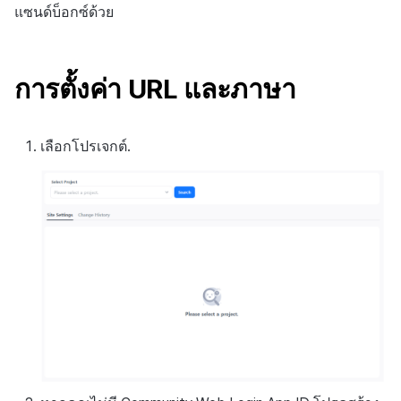
สร้างตัวชี้วัดที่กำหนดเอง
การกำหนดบันทึก
API แชท
การสร้างแอป
การชำระเงิน PG
การแจ้งเตือน
แซนด์บ็อกซ์ด้วย
ค้
การจัดการอุปกรณ์
สำหรับแต่ละเกม
การลงทะเบียนแบนเนอร์จุด
ยืนยันว่าเป็นผู้ใหญ่
การแก้ปัญหา
ส่งคืนพารามิเตอร์การเรียกใ
โปรโมชั่น
การคืนเงินผู้ใช้
Crossplay Launcher
ธันวาคม-2024
การมีส่วนร่วมของผู้ใช้ (UE,
น
งาน
กลุ่ม
แอปบริการ
รายการ
ลิงก์ลึก)
เขตเวลา
การใช้ที่ถูกระงับ
การเชื่อมโยง Miracle Play
การลงทะเบียนมุมมองที่
ส่วนเสริม
การติดตามการตลาด
การชำระเงิน PG
Adiz
พฤศจิกายน-2024
ห
การตั้งค่า URL และภาษา
กำหนดเอง
Funnel
คุณสมบัติเพิ่มเติม
การได้มาซึ่งผู้ใช้ (UA)
คอมมูนิตี้ & เว็บสโตร์
า
ลงทะเบียนประเภทการใช้ที่ถูก
คำแนะนำในการแก้ไขปัญ
การจับคู่
จัดการ PID ตลาด
Adkit
ตุลาคม-2024
ระงับ
กระดานที่กำหนดเอง
การวิเคราะห์การเก็บรักษา
การวิเคราะห์
เลือกโปรเจกต์.
แชท
การติดตามการซื้อ
Plugins
กันยายน-2024
ลงทะเบียนเซิร์ฟเวอร์เกมที่ถูก
แบนเนอร์เว็บ
Analytics bigQuery
บริการ AI
ระงับ
การสนับสนุนลูกค้า
การสมัครสมาชิกต่ออายุ
การลงทะเบียนและการจัดการ
อัตโนมัติ
การใช้การวิเคราะห์
ลบผู้ใช้ทั้งหมด
แคมเปญเชิญ
ชุมชน
ค้นหาประวัติการซื้อของ
ตัวชี้วัดที่กำหนดเอง
การเข้าสู่ระบบผ่านเว็บ
การใช้วิดีโอ YouTube
พนักงาน
การวิเคราะห์
การส่งออกข้อมูล
การมีส่วนร่วมของผู้ใช้
ตั้งค่าการระบุเป้าหมาย
ฐานข้อมูล
ข้อกำหนดตัวชี้วัด
โฆษณาข้ามโปรโมชั่น
การยกเลิก·การคืนเงิน
Hercules