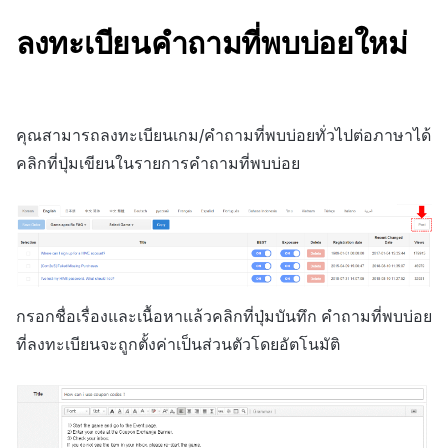
สร้างตัวชี้วัดที่กำหนดเอง
การกำหนดบันทึก
API แชท
การสร้างแอป
การชำระเงิน PG
การแจ้งเตือน
ค้
การจัดการอุปกรณ์
สำหรับแต่ละเกม
การลงทะเบียนแบนเนอร์จุด
ยืนยันว่าเป็นผู้ใหญ่
การแก้ปัญหา
ส่งคืนพารามิเตอร์การเรียกใ
โปรโมชั่น
การคืนเงินผู้ใช้
Crossplay Launcher
ธันวาคม-2024
การมีส่วนร่วมของผู้ใช้ (UE,
ลงทะเบียนคำถามที่พบบ่อยใหม่
น
งาน
กลุ่ม
แอปบริการ
รายการ
ลิงก์ลึก)
เขตเวลา
การใช้ที่ถูกระงับ
การเชื่อมโยง Miracle Play
การลงทะเบียนมุมมองที่
ส่วนเสริม
การติดตามการตลาด
การชำระเงิน PG
Adiz
พฤศจิกายน-2024
ห
กำหนดเอง
Funnel
คุณสมบัติเพิ่มเติม
การได้มาซึ่งผู้ใช้ (UA)
คอมมูนิตี้ & เว็บสโตร์
า
ลงทะเบียนประเภทการใช้ที่ถูก
คำแนะนำในการแก้ไขปัญ
การจับคู่
จัดการ PID ตลาด
Adkit
ตุลาคม-2024
คุณสามารถลงทะเบียนเกม/คำถามที่พบบ่อยทั่วไปต่อภาษาได้
ระงับ
กระดานที่กำหนดเอง
การวิเคราะห์การเก็บรักษา
การวิเคราะห์
คลิกที่ปุ่มเขียนในรายการคำถามที่พบบ่อย
แชท
การติดตามการซื้อ
Plugins
กันยายน-2024
ลงทะเบียนเซิร์ฟเวอร์เกมที่ถูก
แบนเนอร์เว็บ
Analytics bigQuery
บริการ AI
ระงับ
การสนับสนุนลูกค้า
การสมัครสมาชิกต่ออายุ
การลงทะเบียนและการจัดการ
อัตโนมัติ
การใช้การวิเคราะห์
ลบผู้ใช้ทั้งหมด
แคมเปญเชิญ
ชุมชน
ค้นหาประวัติการซื้อของ
ตัวชี้วัดที่กำหนดเอง
กรอกชื่อเรื่องและเนื้อหาแล้วคลิกที่ปุ่มบันทึก คำถามที่พบบ่อย
การเข้าสู่ระบบผ่านเว็บ
การใช้วิดีโอ YouTube
พนักงาน
การวิเคราะห์
ที่ลงทะเบียนจะถูกตั้งค่าเป็นส่วนตัวโดยอัตโนมัติ
การส่งออกข้อมูล
การมีส่วนร่วมของผู้ใช้
ตั้งค่าการระบุเป้าหมาย
ฐานข้อมูล
ข้อกำหนดตัวชี้วัด
โฆษณาข้ามโปรโมชั่น
การยกเลิก·การคืนเงิน
Hercules