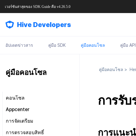
เวอร์ชันล่าสุดของ
SDK Guide
คือ
v4.26.5.0
Hive Developers
อัปเดตข่าวสาร
คู่มือ SDK
คู่มือคอนโซล
คู่มือ API
คู่มือคอนโซล
>
Her
คู่มือคอนโซล
การรับ
คอนโซล
มองไปรอบ ๆ หน้าจอหลัก
Appcenter
การจัดการสิทธิ์คอนโซล
จัดการโครงการ
การจัดเตรียม
แผนและการชำระเงิน
เกี่ยวกับการจัดการสิทธิ์คอนโซล
จัดการ AppID
การแนะน
ข้อกำหนดในการให้บริการ
การตรวจสอบสิทธิ์
เจ้าของ, สิทธิ์ผู้ดูแลระบบ
แดชบอร์ด