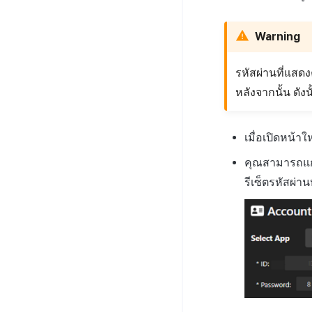
NFT
ตัวเปิดเกมเบต้า
การเล่นเกม
การเชื่อมโยง Miracle Play
ส่งเสริมการขาย
ค้นหาประวัติ
การจัดการเกมบล็อกเชน
ที่ผู้ใช้สร้าง
ภาพรวมการเชื่อมต่อระบบ
บันทึก CPI v2 ของการส่ง
Warning
กระเป๋าเงิน
ที่ผู้ดูแลสร้าง
เสริมการขาย
สัญญา
เชื่อมต่อกระเป๋าเงิน XPLA
บันทึกการเปิดการส่ง
รหัสผ่านที่แสด
เสริมการขาย
ค้นหาธุรกรรม
สร้างกระเป๋าเงินมัลติซิก
หลังจากนั้น ดัง
บันทึกข้อมูลการส่งเสริม
การขาย
เมื่อเปิดหน้
คุณสามารถแก้
รีเซ็ตรหัสผ่า