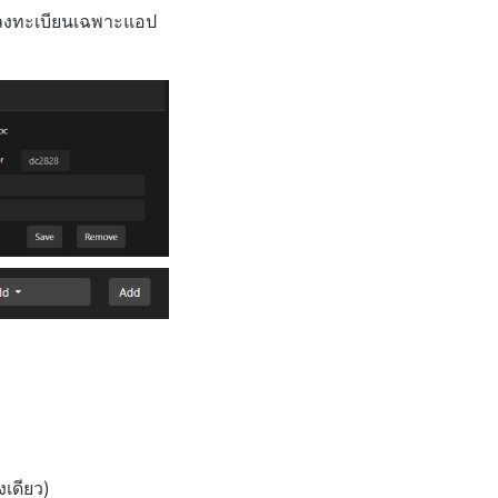
องลงทะเบียนเฉพาะแอป
งเดียว)