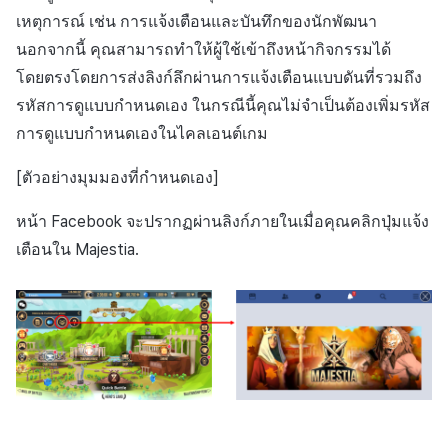
สร้างตัวชี้วัดที่กำหนดเอง
การกำหนดบันทึก
API แชท
การสร้างแอป
การชำระเงิน PG
การแจ้งเตือน
ค้
เหตุการณ์ เช่น การแจ้งเตือนและบันทึกของนักพัฒนา
การจัดการอุปกรณ์
สำหรับแต่ละเกม
ยืนยันว่าเป็นผู้ใหญ่
การแก้ปัญหา
ส่งคืนพารามิเตอร์การเรียกใ
โปรโมชั่น
การคืนเงินผู้ใช้
Crossplay Launcher
ธันวาคม-2024
การมีส่วนร่วมของผู้ใช้ (UE,
นอกจากนี้ คุณสามารถทำให้ผู้ใช้เข้าถึงหน้ากิจกรรมได้
น
งาน
กลุ่ม
แอปบริการ
รายการ
ลิงก์ลึก)
เขตเวลา
โดยตรงโดยการส่งลิงก์ลึกผ่านการแจ้งเตือนแบบดันที่รวมถึง
การใช้ที่ถูกระงับ
การเชื่อมโยง Miracle Play
ส่วนเสริม
การติดตามการตลาด
การชำระเงิน PG
Adiz
พฤศจิกายน-2024
ห
รหัสการดูแบบกำหนดเอง ในกรณีนี้คุณไม่จำเป็นต้องเพิ่มรหัส
Funnel
คุณสมบัติเพิ่มเติม
การได้มาซึ่งผู้ใช้ (UA)
คอมมูนิตี้ & เว็บสโตร์
า
ลงทะเบียนประเภทการใช้ที่ถูก
คำแนะนำในการแก้ไขปัญ
การจับคู่
จัดการ PID ตลาด
Adkit
ตุลาคม-2024
การดูแบบกำหนดเองในไคลเอนต์เกม
ระงับ
การวิเคราะห์การเก็บรักษา
การวิเคราะห์
[ตัวอย่างมุมมองที่กำหนดเอง]
แชท
การติดตามการซื้อ
Plugins
กันยายน-2024
ลงทะเบียนเซิร์ฟเวอร์เกมที่ถูก
Analytics bigQuery
บริการ AI
หน้า Facebook จะปรากฏผ่านลิงก์ภายในเมื่อคุณคลิกปุ่มแจ้ง
ระงับ
การสนับสนุนลูกค้า
การสมัครสมาชิกต่ออายุ
เตือนใน Majestia.
อัตโนมัติ
การใช้การวิเคราะห์
ลบผู้ใช้ทั้งหมด
ชุมชน
ค้นหาประวัติการซื้อของ
ตัวชี้วัดที่กำหนดเอง
การเข้าสู่ระบบผ่านเว็บ
พนักงาน
การวิเคราะห์
การส่งออกข้อมูล
ตั้งค่าการระบุเป้าหมาย
ฐานข้อมูล
ข้อกำหนดตัวชี้วัด
การยกเลิก·การคืนเงิน
Hercules