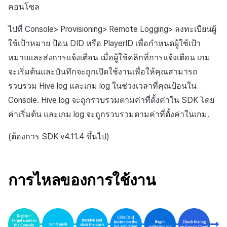
สร้างตัวชี้วัดที่กำหนดเอง
การกำหนดบันทึก
API แชท
การสร้างแอป
การชำระเงิน PG
การแจ้งเตือน
คอนโซล
ค้
การจัดการอุปกรณ์
สำหรับแต่ละเกม
การลงทะเบียนแบนเนอร์จุด
ยืนยันว่าเป็นผู้ใหญ่
การแก้ปัญหา
ส่งคืนพารามิเตอร์การเรียกใ
โปรโมชั่น
การคืนเงินผู้ใช้
Crossplay Launcher
ธันวาคม-2024
การมีส่วนร่วมของผู้ใช้ (UE,
น
งาน
กลุ่ม
ไปที่ Console> Provisioning> Remote Logging> ลงทะเบียนผู้
แอปบริการ
รายการ
ลิงก์ลึก)
เขตเวลา
การใช้ที่ถูกระงับ
การเชื่อมโยง Miracle Play
การลงทะเบียนมุมมองที่
ส่วนเสริม
การติดตามการตลาด
การชำระเงิน PG
Adiz
พฤศจิกายน-2024
ใช้เป้าหมาย ป้อน DID หรือ PlayerID เพื่อกำหนดผู้ใช้เป้า
ห
กำหนดเอง
Funnel
คุณสมบัติเพิ่มเติม
การได้มาซึ่งผู้ใช้ (UA)
คอมมูนิตี้ & เว็บสโตร์
หมายและส่งการแจ้งเตือน เมื่อผู้ใช้คลิกที่การแจ้งเตือน เกม
า
ลงทะเบียนประเภทการใช้ที่ถูก
คำแนะนำในการแก้ไขปัญ
การจับคู่
จัดการ PID ตลาด
Adkit
ตุลาคม-2024
จะเริ่มต้นและบันทึกจะถูกเปิดใช้งานเพื่อให้คุณสามารถ
ระงับ
กระดานที่กำหนดเอง
การวิเคราะห์การเก็บรักษา
การวิเคราะห์
รวบรวม Hive log และเกม log ในช่วงเวลาที่คุณป้อนใน
แชท
การติดตามการซื้อ
Plugins
กันยายน-2024
Console. Hive log จะถูกรวบรวมตามค่าที่ตั้งค่าใน SDK โดย
ลงทะเบียนเซิร์ฟเวอร์เกมที่ถูก
แบนเนอร์เว็บ
Analytics bigQuery
บริการ AI
ค่าเริ่มต้น และเกม log จะถูกรวบรวมตามค่าที่ตั้งค่าในเกม.
ระงับ
การสนับสนุนลูกค้า
การสมัครสมาชิกต่ออายุ
การลงทะเบียนและการจัดการ
อัตโนมัติ
การใช้การวิเคราะห์
(ต้องการ SDK v4.11.4 ขึ้นไป)
ลบผู้ใช้ทั้งหมด
แคมเปญเชิญ
ชุมชน
ค้นหาประวัติการซื้อของ
ตัวชี้วัดที่กำหนดเอง
การเข้าสู่ระบบผ่านเว็บ
การใช้วิดีโอ YouTube
พนักงาน
การวิเคราะห์
การไหลของการใช้งาน
การส่งออกข้อมูล
การมีส่วนร่วมของผู้ใช้
ตั้งค่าการระบุเป้าหมาย
ฐานข้อมูล
ข้อกำหนดตัวชี้วัด
โฆษณาข้ามโปรโมชั่น
การยกเลิก·การคืนเงิน
Hercules