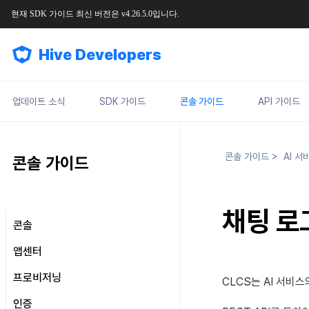
현재
SDK
가이드
최신
버전은
v4.26.5.0
입니다
.
Hive Developers
업데이트 소식
SDK 가이드
콘솔 가이드
API 가이드
콘솔 가이드
>
AI 서
콘솔 가이드
채팅 로
콘솔
메인 화면 둘러보기
앱센터
콘솔 권한 관리
프로젝트 관리
프로비저닝
CLCS
는 AI 서비스
요금과 결제
콘솔 권한 관리란
App ID 관리
SDK 설정
인증