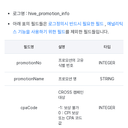
이용정지
미라클플레이
프로모션
아이템 등록
커스텀 사용자 속성 로그
커뮤니티 운영 관리
크로스플레이 런처
2025년 12월
앱 서비스
부가 기능
Hive 아이템
유저 애퀴지션(UA) (지원 종료
문제 해결 가이드
오버레이 UI 엔진에서 출력하
웹 배너 활용
트랜잭션 조회
Result API AuthV4
노티피케이션
로그명 : hive_promotion_info
전체 유저 삭제
마케팅 어트리뷰션
아이템 지급 메시지
Adiz
2025년 11월
문제 해결 가이드
부가 기능
Funtap 퍼블리셔 연동 가이드
YouTube 동영상 활용하기
타임존
아래 표의 필드들은
로그정의시 반드시 필요한 필드
,
애널리틱
성인인증
스 기능을 사용하기 위한 필드
를 제외한 필드들입니다.
매치 메이킹
결제 운영
Adkit
2025년 10월
자동 로그인 키 관리
커뮤니티 & 웹 상점
필드명
설명
타입
채팅
결제 부가 기능
플러그인
2025년 9월
애널리틱스
프로모션의 고유
promotionNo
INTEGER
고객센터
취소·환불
2025년 8월
AI 서비스
식별 번호
커뮤니티
2025년 7월
소셜
promotionName
프로모션 명
STRING
애널리틱스
2025년 6월
지원 종료
CROSS 캠페인
대상
게임 데이터 스토어
2025년 5월
cpaCode
-1: 보상 불가
INTEGER
0 : CPI 보상
또는 CPA 코드
허큘리스
2025년 4월
값