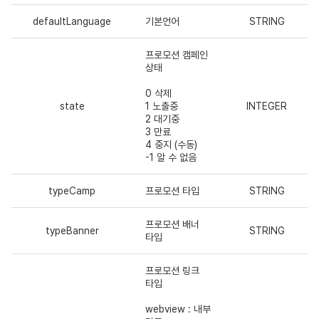
광고 수익화
2025년 3월
defaultLanguage
기본언어
STRING
크로스플레이 런처
2025년 2월
프로모션 캠페인
상태
리모트 플레이
2025년 1월
0 삭제
state
1 노출중
INTEGER
SDK 부가 기능
2024년 12월
2 대기중
3 만료
4 중지 (수동)
참고 자료
2024년 11월
-1 알 수 없음
2024년 10월
typeCamp
프로모션 타입
STRING
2024년 9월
프로모션 배너
typeBanner
STRING
타입
프로모션 링크
타입
webview : 내부