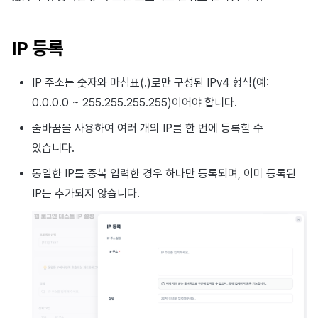
프로모션
아이템 등록
커뮤니티 운영 관리
크로스플레이 런처
2025년 12월
앱 서비스
부가 기능
Hive 아이템
유저 애퀴지션(UA) (지원 종료
문제 해결 가이드
오버레이 UI 엔진에서 출력하
웹 배너 활용
세그먼트
트랜잭션 조회
Result API AuthV4
노티피케이션
IP 등록
마케팅 어트리뷰션
아이템 지급 메시지
Adiz
2025년 11월
문제 해결 가이드
부가 기능
Funtap 퍼블리셔 연동 가이드
YouTube 동영상 활용하기
퍼널
타임존
IP 주소는 숫자와 마침표(.)로만 구성된 IPv4 형식(예:
매치 메이킹
결제 운영
Adkit
2025년 10월
자동 로그인 키 관리
리텐션 분석
커뮤니티 & 웹 상점
0.0.0.0 ~ 255.255.255.255)이어야 합니다.
채팅
결제 부가 기능
플러그인
2025년 9월
애널리틱스 빅쿼리
애널리틱스
줄바꿈을 사용하여 여러 개의 IP를 한 번에 등록할 수
있습니다.
고객센터
취소·환불
2025년 8월
애널리틱스 활용하기
AI 서비스
동일한 IP를 중복 입력한 경우 하나만 등록되며, 이미 등록된
커뮤니티
2025년 7월
커스텀 지표
소셜
IP는 추가되지 않습니다.
애널리틱스
2025년 6월
데이터 내보내기
지원 종료
게임 데이터 스토어
2025년 5월
지표 용어
허큘리스
2025년 4월
동접 모니터링