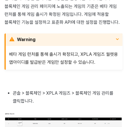
이용정지
블록체인 게임 관리 페이지에 노출되는 게임의 기준은 베타 게임
캐릭터 민팅
프로모션
아이템 등록
커뮤니티 운영 관리
크로스플레이 런처
2025년 12월
앱 서비스
부가 기능
Hive 아이템
유저 애퀴지션(UA) (지원 종료
문제 해결 가이드
오버레이 UI 엔진에서 출력하
웹 배너 활용
세그먼트
Result API AuthV4
노티피케이션
런처를 통해 게임 출시가 확정된 게임입니다. 게임에 적용할
전체 유저 삭제
3.컨버트
마케팅 어트리뷰션
아이템 지급 메시지
Adiz
2025년 11월
문제 해결 가이드
부가 기능
Funtap 퍼블리셔 연동 가이드
YouTube 동영상 활용하기
퍼널
타임존
블록체인 기능을 설정하고 표준화 API에 대한 설정을 진행합니다.
성인인증
CTXT 컨버트
매치 메이킹
결제 운영
Adkit
2025년 10월
자동 로그인 키 관리
리텐션 분석
커뮤니티 & 웹 상점
Warning
게임 토큰 컨버트
채팅
결제 부가 기능
플러그인
2025년 9월
애널리틱스 빅쿼리
애널리틱스
베타 게임 런처를 통해 출시가 확정되고, XPLA 게임즈 월렛용
게임 서버 API 설정
앱아이디를 발급받은 게임만 설정할 수 있습니다.
고객센터
취소·환불
2025년 8월
애널리틱스 활용하기
AI 서비스
게임 서버 응답 공통 파라미터
커뮤니티
2025년 7월
커스텀 지표
소셜
게임 서버 API 설정 목록
애널리틱스
2025년 6월
데이터 내보내기
지원 종료
콘솔 > 블록체인 > XPLA 게임즈 > 블록체인 게임 관리를
클릭합니다.
게임 서버 API 설명
게임 데이터 스토어
2025년 5월
지표 용어
테스트 설정
허큘리스
2025년 4월
동접 모니터링