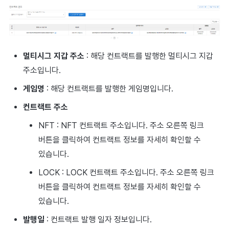
이용정지
프로모션
아이템 등록
커뮤니티 운영 관리
크로스플레이 런처
2026년 1월
앱 서비스
부가 기능
Hive 아이템
유저 애퀴지션(UA) (지원 종료
문제 해결 가이드
오버레이 UI 엔진에서 출력하
웹 배너 활용
세그먼트
Result API AuthV4
노티피케이션
전체 유저 삭제
마케팅 어트리뷰션
아이템 지급 메시지
Adiz
2025년 12월
문제 해결 가이드
부가 기능
Funtap 퍼블리셔 연동 가이드
YouTube 동영상 활용하기
퍼널
타임존
성인인증
멀티시그 지갑 주소
: 해당 컨트랙트를 발행한 멀티시그 지갑
매치 메이킹
결제 운영
Adkit
2025년 11월
자동 로그인 키 관리
리텐션 분석
커뮤니티 & 웹 상점
주소입니다.
게임명
: 해당 컨트랙트를 발행한 게임명입니다.
채팅
결제 부가 기능
플러그인
2025년 10월
애널리틱스 빅쿼리
애널리틱스
컨트랙트 주소
고객센터
취소·환불
2025년 9월
애널리틱스 활용하기
AI 서비스
NFT : NFT 컨트랙트 주소입니다. 주소 오른쪽 링크
커뮤니티
2025년 8월
커스텀 지표
소셜
버튼을 클릭하여 컨트랙트 정보를 자세히 확인할 수
있습니다.
애널리틱스
2025년 7월
데이터 내보내기
지원 종료
LOCK : LOCK 컨트랙트 주소입니다. 주소 오른쪽 링크
버튼을 클릭하여 컨트랙트 정보를 자세히 확인할 수
게임 데이터 스토어
2025년 6월
지표 용어
있습니다.
허큘리스
2025년 5월
동접 모니터링
발행일
: 컨트랙트 발행 일자 정보입니다.