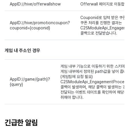
AppID://hive/offerwallshow
Offerwall 페이지로 이동합니다. 
Couponid로 입력 받은 쿠폰
AppID://hive/promotioncoupon?
쿠폰 처리를 진행한 결과는
couponid={couponid}
C2SModuleApi_Engagem
콜백으로 전달받습니다.
게임 내 주소인 경우
게임 내부 기능으로 이동하기 위한 스키마입
게임 내부에서 정의된 path값을 넣어 줍니다
(게임팀에 요청 필요)
AppID://game/{path}?
C2SModuleApi_EngagementProces
{query}
콜백이 발생하며, 해당 콜백이 발생하는 경
전달되는 이벤트 데이트를 확인하여 해당하
취해야 합니다.
긴급한 알림