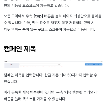
이용정지
편의 기능을 요소요소에 제공하고 있습니다.
프로모션
아이템 등록
옵션
커뮤니티 운영 관리
크로스플레이 런처
2025년 12월
앱 서비스
부가 기능
Hive 아이템
유저 애퀴지션(UA) (지원 종료
문제 해결 가이드
오버레이 UI 엔진에서 출력하
웹 배너 활용
세그먼트
트랜잭션 조회
Result API AuthV4
노티피케이션
전체 유저 삭제
모든 구역에서 우측
[top]
버튼을 눌러 페이지 최상단으로 돌아올
마케팅 어트리뷰션
아이템 지급 메시지
Adiz
수신 사운드 지정
2025년 11월
문제 해결 가이드
부가 기능
Funtap 퍼블리셔 연동 가이드
YouTube 동영상 활용하기
퍼널
타임존
수 있습니다. 만약, 필수 요소를 채우지 않고 저장하려 했을 시
성인인증
채워야 하는 폼이 있는 곳으로 스크롤이 자동으로 이동됩니다.
매치 메이킹
결제 운영
Adkit
푸시 아이콘 지정
2025년 10월
자동 로그인 키 관리
리텐션 분석
커뮤니티 & 웹 상점
채팅
결제 부가 기능
플러그인
진동 여부
2025년 9월
애널리틱스 빅쿼리
애널리틱스
캠페인 제목
고객센터
취소·환불
오버라이트
2025년 8월
애널리틱스 활용하기
AI 서비스
커뮤니티
유저 인게이지먼트
2025년 7월
커스텀 지표
소셜
캠페인 제목을 입력합니다. 한글 기준 최대 50자까지 입력할 수
애널리틱스
긴급한 알림
2025년 6월
데이터 내보내기
지원 종료
있습니다.
참고사항
게임 데이터 스토어
2025년 5월
지표 용어
미리 등록한 제목 템플릿이 있다면, 우측 '제목 템플릿 불러오기'
버튼을 눌러 텍스트를 가져올 수 있습니다.
iOS Notification Service
허큘리스
2025년 4월
동접 모니터링
Extension