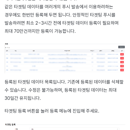
이용정지
같은 타겟팅 데이터를 여러개의 푸시 발송에서 이용하려하는
프로모션
아이템 등록
커뮤니티 운영 관리
크로스플레이 런처
2025년 12월
앱 서비스
부가 기능
Hive 아이템
유저 애퀴지션(UA) (지원 종료
문제 해결 가이드
오버레이 UI 엔진에서 출력하
웹 배너 활용
세그먼트
트랜잭션 조회
Result API AuthV4
노티피케이션
전체 유저 삭제
경우에도 한번만 등록해 두면 됩니다. 안정적인 타겟팅 푸시를
마케팅 어트리뷰션
아이템 지급 메시지
Adiz
2025년 11월
문제 해결 가이드
부가 기능
Funtap 퍼블리셔 연동 가이드
YouTube 동영상 활용하기
퍼널
타임존
발송하려면 최소 2~3시간 전에 타겟팅 데이터 등록이 필요하며
성인인증
최대 70만건까지만 등록이 가능합니다.
매치 메이킹
결제 운영
Adkit
2025년 10월
자동 로그인 키 관리
리텐션 분석
커뮤니티 & 웹 상점
채팅
결제 부가 기능
플러그인
2025년 9월
애널리틱스 빅쿼리
애널리틱스
고객센터
취소·환불
2025년 8월
애널리틱스 활용하기
AI 서비스
커뮤니티
2025년 7월
커스텀 지표
소셜
등록된 타겟팅 데이터 목록입니다. 기존에 등록된 데이터를 삭제할
수 있습니다. 수정은 불가능하며, 등록된 타겟팅 데이터는 최대
애널리틱스
2025년 6월
데이터 내보내기
지원 종료
30일간 유지됩니다.
게임 데이터 스토어
2025년 5월
지표 용어
타겟팅 등록 버튼을 눌러 등록 메뉴에 진입해 주세요.
허큘리스
2025년 4월
동접 모니터링