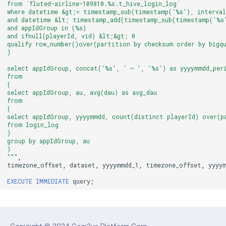
from `fluted-airline-109810.%s.t_hive_login_log`
where datetime &gt;= timestamp_sub(timestamp('%s'), interva
and datetime &lt; timestamp_add(timestamp_sub(timestamp('%s'
and appIdGroup in (%s)
and ifnull(playerId, vid) &lt;&gt; 0
qualify row_number()over(partition by checksum order by bigq
)
select appIdGroup, concat('%s', ' ~ ', '%s') as yyyymmdd_peri
from
(
select appIdGroup, au, avg(dau) as avg_dau
from
(
select appIdGroup, yyyymmdd, count(distinct playerId) over(p
from login_log
)
group by appIdGroup, au
)
"""
,
timezone_offset
,
dataset
,
yyyymmdd_1
,
timezone_offset
,
yyyy
EXECUTE
IMMEDIATE
query
;