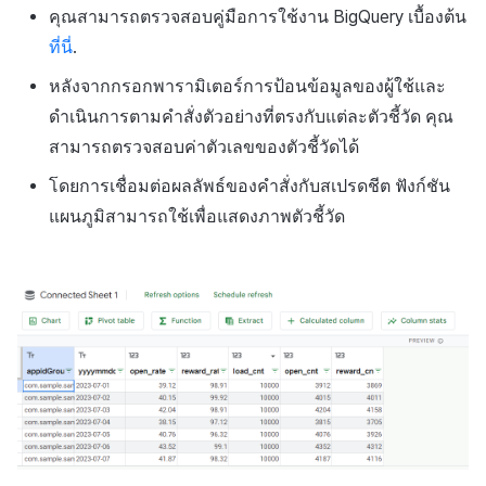
การเรียกเก็บเงิน
กำหนดเอง
API แชท
การสร้างแอป
บริการยืนยันตัวตน
การชำระเงิน PG
ลิงก์ลึก)
ค้
คุณสามารถตรวจสอบคู่มือการใช้งาน BigQuery เบื้องต้น
Result API AuthV4
การจัดการอุปกรณ์
บันทึกการคลิกในร้านค้าเก
คอมมูนิตี้
เอกสารอ้างอิง
ส่งคืนพารามิเตอร์การเรียกใ
โปรโมชั่น
การลงทะเบียนรายการ
Crossplay Launcher
ธันวาคม-2025
ที่นี่
.
น
การแจ้งเตือน
งาน
กระดานที่กำหนดเอง
แอปบริการ
ส่วนเสริม
รายการ
User Acquisition (UA) (สิ้นส
หลังจากกรอกพารามิเตอร์การป้อนข้อมูลของผู้ใช้และ
ระงับการใช้งาน
บันทึกกิจกรรมทางสังคม
การจัดการปฏิบัติการของ
การสนับสนุน)
การแก้ปัญหา
การติดตามการตลาด
ข้อความการจ่ายรายการ
Adiz
พฤศจิกายน-2025
ห
เขตเวลา
สำหรับการวิเคราะห์การเล่
ชุมชน
การแสดงผลในเอนจิน UI แ
แบนเนอร์เว็บ
คำแนะนำในการแก้ไขปัญ
คุณสมบัติเพิ่มเติม
ดำเนินการตามคำสั่งตัวอย่างที่ตรงกับแต่ละตัวชี้วัด คุณ
า
เกม
ลบผู้ใช้ทั้งหมด
โอเวอร์เลย์
การจับคู่
การดำเนินการชำระเงิน
Adkit
ตุลาคม-2025
สามารถตรวจสอบค่าตัวเลขของตัวชี้วัดได้
คอมมูนิตี้ & เว็บสโตร์
การใช้วิดีโอ YouTube
โดยการเชื่อมต่อผลลัพธ์ของคำสั่งกับสเปรดชีต ฟังก์ชัน
บันทึกเนื้อหาการวิเคราะห์
การยืนยันอายุ
คู่มือการเชื่อมต่อพับลิชเชอร
แชท
ฟีเจอร์เสริมการชำระเงิน
Plugins
กันยายน-2025
การวิเคราะห์
แผนภูมิสามารถใช้เพื่อแสดงภาพตัวชี้วัด
เล่นเกม
Funtap
การจัดการ Auto Sign-in Ke
การสนับสนุนลูกค้า
การยกเลิก·การคืนเงิน
สิงหาคม-2025
บริการ AI
ชุมชน
กรกฎาคม-2025
โซเชียล
การวิเคราะห์
มิถุนายน-2025
สิ้นสุดการสนับสนุน
ฐานข้อมูล
พฤษภาคม-2025
Hercules
เมษายน-2025