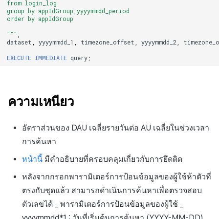
from login_log
group by appIdGroup,yyyymmdd_period
order by appIdGroup
"""
,
dataset
,
yyyymmdd_1
,
timezone_offset
,
yyyymmdd_2
,
timezone_
EXECUTE
IMMEDIATE
query
;
ความเหนียว
อัตราส่วนของ DAU เฉลี่ยรายวันต่อ AU เฉลี่ยในช่วงเวลา
การค้นหา
หน้านี้
มีคำอธิบายที่ครอบคลุมเกี่ยวกับการยึดติด
หลังจากกรอกพารามิเตอร์การป้อนข้อมูลของผู้ใช้ห้าตัวที่
ตรงกับชุดแล้ว สามารถดำเนินการค้นหาเพื่อตรวจสอบ
ตัวเลขได้ _ พารามิเตอร์การป้อนข้อมูลของผู้ใช้ _
yyyymmdd*1 : วันที่เริ่มต้นการค้นหา (YYYY-MM-DD)