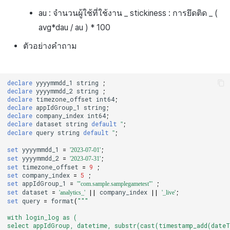
au : จำนวนผู้ใช้ที่ใช้งาน _ stickiness : การยึดติด _ (
avg*dau / au ) * 100
ตัวอย่างคำถาม
declare
yyyymmdd_1
string
;
declare
yyyymmdd_2
string
;
declare
timezone_offset
int64
;
declare
appIdGroup_1
string
;
declare
company_index
int64
;
declare
dataset
string
default
;
''
declare
query
string
default
;
''
set
yyyymmdd_1
=
;
'2023-07-01'
set
yyyymmdd_2
=
;
'2023-07-31'
set
timezone_offset
=
9
;
set
company_index
=
5
;
set
appIdGroup_1
=
;
'"com.sample.samplegametest"'
set
dataset
=
||
company_index
||
;
'analytics_'
'_live'
set
query
=
format
(
"""
with login_log as (
select appIdGroup, datetime, substr(cast(timestamp_add(dateT