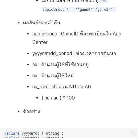
เมื่อป้อนสองรายการขึ้นไป,
set
appidGroup_1 = '"game1","game2"';
ผลลัพธ์ของคำค้น
appIdGroup : GameID ที่ลงทะเบียนใน App
Center
yyyymmdd_period : ช่วงเวลาการค้นหา
au : จำนวนผู้ใช้ที่ใช้งานอยู่
nu : จำนวนผู้ใช้ใหม่
nu_rate : สัดส่วน NU ต่อ AU
( nu / au ) * 100
ตัวอย่าง
declare
yyyymmdd_1
string
;
declare
yyyymmdd_2
string
;