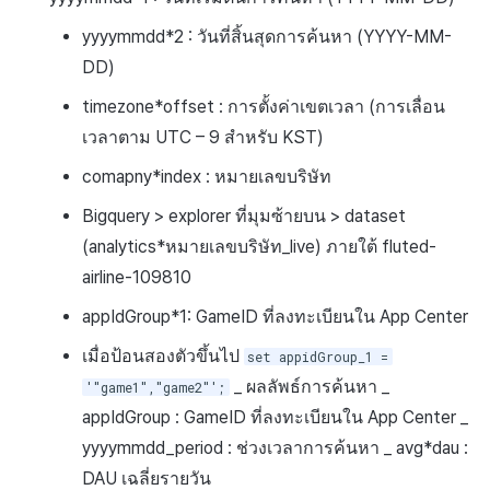
yyyymmdd*2 : วันที่สิ้นสุดการค้นหา (YYYY-MM-
DD)
timezone*offset : การตั้งค่าเขตเวลา (การเลื่อน
เวลาตาม UTC – 9 สำหรับ KST)
comapny*index : หมายเลขบริษัท
Bigquery > explorer ที่มุมซ้ายบน > dataset
(analytics*หมายเลขบริษัท_live) ภายใต้ fluted-
airline-109810
appIdGroup*1: GameID ที่ลงทะเบียนใน App Center
เมื่อป้อนสองตัวขึ้นไป
set appidGroup_1 =
_ ผลลัพธ์การค้นหา _
'"game1","game2"';
appIdGroup : GameID ที่ลงทะเบียนใน App Center _
yyyymmdd_period : ช่วงเวลาการค้นหา _ avg*dau :
DAU เฉลี่ยรายวัน