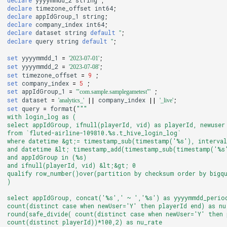
declare
timezone_offset
int64
;
declare
appIdGroup_1
string
;
declare
company_index
int64
;
declare
dataset
string
default
;
''
declare
query
string
default
;
''
set
yyyymmdd_1
=
;
'2023-07-01'
set
yyyymmdd_2
=
;
'2023-07-08'
set
timezone_offset
=
9
;
set
company_index
=
5
;
set
appIdGroup_1
=
;
'"com.sample.samplegametest"'
set
dataset
=
||
company_index
||
;
'analytics_'
'_live'
set
query
=
format
(
"""
with login_log as (
select appIdGroup, ifnull(playerId, vid) as playerId, newuser
from `fluted-airline-109810.%s.t_hive_login_log`
where datetime &gt;= timestamp_sub(timestamp('%s'), interva
and datetime &lt; timestamp_add(timestamp_sub(timestamp('%s'
and appIdGroup in (%s)
and ifnull(playerId, vid) &lt;&gt; 0
qualify row_number()over(partition by checksum order by bigq
)
select appIdGroup, concat('%s',' ~ ','%s') as yyyymmdd_perio
count(distinct case when newUser='Y' then playerId end) as nu
round(safe_divide( count(distinct case when newUser='Y' then 
count(distinct playerId))*100,2) as nu_rate