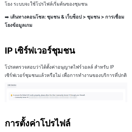
การกำหนดบันทึก
การเรียกเก็บเงิน
กำหนดเอง
API แชท
การสร้างแอป
บริการยืนยันตัวตน
การชำระเงิน PG
ลิงก์ลึก)
โยง ระบบจะใช้โปรไฟล์เริ่มต้นของชุมชน
ค้
Result API AuthV4
การจัดการอุปกรณ์
เอกสารอ้างอิง
ส่งคืนพารามิเตอร์การเรียกใ
โปรโมชั่น
การลงทะเบียนรายการ
Crossplay Launcher
ธันวาคม-2025
น
กลุ่ม
การแจ้งเตือน
งาน
กระดานที่กำหนดเอง
➡️
เส้นทางคอนโซล: ชุมชน & เว็บช็อป > ชุมชน > การเชื่อม
แอปบริการ
ส่วนเสริม
รายการ
User Acquisition (UA) (สิ้นส
ระงับการใช้งาน
การสนับสนุน)
การแก้ปัญหา
การติดตามการตลาด
ข้อความการจ่ายรายการ
Adiz
พฤศจิกายน-2025
โยงข้อมูลเกม
ห
Funnel
เขตเวลา
การแสดงผลในเอนจิน UI แ
แบนเนอร์เว็บ
คำแนะนำในการแก้ไขปัญ
คุณสมบัติเพิ่มเติม
า
ลบผู้ใช้ทั้งหมด
โอเวอร์เลย์
การจับคู่
การดำเนินการชำระเงิน
Adkit
ตุลาคม-2025
การวิเคราะห์การเก็บรักษา
คอมมูนิตี้ & เว็บสโตร์
การใช้วิดีโอ YouTube
IP เซิร์ฟเวอร์ชุมชน
การยืนยันอายุ
คู่มือการเชื่อมต่อพับลิชเชอร
แชท
ฟีเจอร์เสริมการชำระเงิน
Plugins
กันยายน-2025
Analytics bigQuery
การวิเคราะห์
Funtap
การจัดการ Auto Sign-in Ke
โปรดตรวจสอบว่าได้ตั้งค่าอนุญาตไฟร์วอลล์ สำหรับ IP
การสนับสนุนลูกค้า
การยกเลิก·การคืนเงิน
สิงหาคม-2025
การใช้การวิเคราะห์
บริการ AI
เซิร์ฟเวอร์ชุมชนแล้วหรือไม่ เพื่อการทำงานของบริการที่ปกติ
ชุมชน
กรกฎาคม-2025
ตัวชี้วัดที่กำหนดเอง
โซเชียล
การวิเคราะห์
มิถุนายน-2025
การส่งออกข้อมูล
สิ้นสุดการสนับสนุน
ฐานข้อมูล
พฤษภาคม-2025
ข้อกำหนดตัวชี้วัด
การตั้งค่าโปรไฟล์
Hercules
เมษายน-2025
ติดตามการทำงานพร้อมกัน