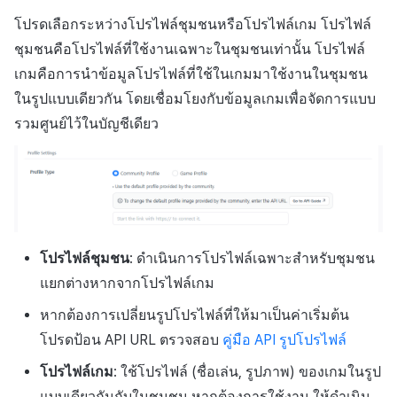
แหล่งที่มาทางการตลาด
มีนาคม-2025
โปรดเลือกระหว่างโปรไฟล์ชุมชนหรือโปรไฟล์เกม โปรไฟล์
ชุมชนคือโปรไฟล์ที่ใช้งานเฉพาะในชุมชนเท่านั้น โปรไฟล์
การสร้างรายได้จาก
กุมภาพันธ์-2025
เกมคือการนำข้อมูลโปรไฟล์ที่ใช้ในเกมมาใช้งานในชุมชน
โฆษณา
ในรูปแบบเดียวกัน โดยเชื่อมโยงกับข้อมูลเกมเพื่อจัดการแบบ
มกราคม-2025
รวมศูนย์ไว้ในบัญชีเดียว
ตัวเปิดข้ามแพลตฟอร์ม
ธันวาคม-2024
Remote Play
พฤศจิกายน-2024
SDK ส่วนเสริม
ตุลาคม-2024
โปรไฟล์ชุมชน
: ดำเนินการโปรไฟล์เฉพาะสำหรับชุมชน
เอกสารอ้างอิง
แยกต่างหากจากโปรไฟล์เกม
กันยายน-2024
หากต้องการเปลี่ยนรูปโปรไฟล์ที่ให้มาเป็นค่าเริ่มต้น
โปรดป้อน API URL ตรวจสอบ
คู่มือ API รูปโปรไฟล์
โปรไฟล์เกม
: ใช้โปรไฟล์ (ชื่อเล่น, รูปภาพ) ของเกมในรูป
แบบเดียวกันกับในชุมชน หากต้องการใช้งาน ให้ดำเนิน