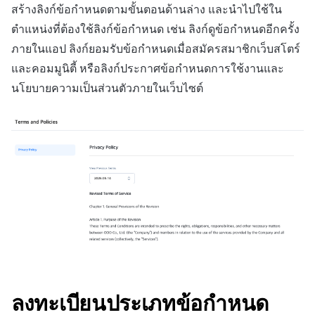
การกำหนดบันทึก
การเรียกเก็บเงิน
กำหนดเอง
API แชท
การสร้างแอป
บริการยืนยันตัวตน
การชำระเงิน PG
ลิงก์ลึก)
สร้างลิงก์ข้อกำหนดตามขั้นตอนด้านล่าง และนำไปใช้ใน
ค้
Result API AuthV4
การจัดการอุปกรณ์
คอมมูนิตี้
เอกสารอ้างอิง
ส่งคืนพารามิเตอร์การเรียกใ
โปรโมชั่น
การลงทะเบียนรายการ
Crossplay Launcher
ธันวาคม-2025
ตำแหน่งที่ต้องใช้ลิงก์ข้อกำหนด เช่น ลิงก์ดูข้อกำหนดอีกครั้ง
น
กลุ่ม
การแจ้งเตือน
งาน
กระดานที่กำหนดเอง
แอปบริการ
ส่วนเสริม
รายการ
User Acquisition (UA) (สิ้นส
ภายในแอป ลิงก์ยอมรับข้อกำหนดเมื่อสมัครสมาชิกเว็บสโตร์
ระงับการใช้งาน
การจัดการปฏิบัติการของ
การสนับสนุน)
การแก้ปัญหา
การติดตามการตลาด
ข้อความการจ่ายรายการ
Adiz
พฤศจิกายน-2025
ห
และคอมมูนิตี้ หรือลิงก์ประกาศข้อกำหนดการใช้งานและ
Funnel
เขตเวลา
ชุมชน
การแสดงผลในเอนจิน UI แ
แบนเนอร์เว็บ
คำแนะนำในการแก้ไขปัญ
คุณสมบัติเพิ่มเติม
า
นโยบายความเป็นส่วนตัวภายในเว็บไซต์
ลบผู้ใช้ทั้งหมด
โอเวอร์เลย์
การจับคู่
การดำเนินการชำระเงิน
Adkit
ตุลาคม-2025
การวิเคราะห์การเก็บรักษา
คอมมูนิตี้ & เว็บสโตร์
การใช้วิดีโอ YouTube
การยืนยันอายุ
คู่มือการเชื่อมต่อพับลิชเชอร
แชท
ฟีเจอร์เสริมการชำระเงิน
Plugins
กันยายน-2025
Analytics bigQuery
การวิเคราะห์
Funtap
การจัดการ Auto Sign-in Ke
การสนับสนุนลูกค้า
การยกเลิก·การคืนเงิน
สิงหาคม-2025
การใช้การวิเคราะห์
บริการ AI
ชุมชน
กรกฎาคม-2025
ตัวชี้วัดที่กำหนดเอง
โซเชียล
การวิเคราะห์
มิถุนายน-2025
การส่งออกข้อมูล
สิ้นสุดการสนับสนุน
ฐานข้อมูล
พฤษภาคม-2025
ข้อกำหนดตัวชี้วัด
ลงทะเบียนประเภทข้อกำหนด
Hercules
เมษายน-2025
ติดตามการทำงานพร้อมกัน