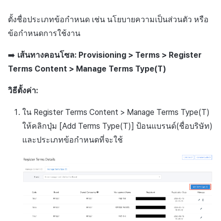
แหล่งที่มาทางการตลาด
มีนาคม-2025
ตั้งชื่อประเภทข้อกำหนด เช่น นโยบายความเป็นส่วนตัว หรือ
ข้อกำหนดการใช้งาน
การสร้างรายได้จาก
กุมภาพันธ์-2025
โฆษณา
➡️
เส้นทางคอนโซล: Provisioning > Terms > Register
มกราคม-2025
Terms Content > Manage Terms Type(T)
ตัวเปิดข้ามแพลตฟอร์ม
ธันวาคม-2024
วิธีตั้งค่า:
Remote Play
พฤศจิกายน-2024
ใน Register Terms Content > Manage Terms Type(T)
SDK ส่วนเสริม
ให้คลิกปุ่ม [Add Terms Type(T)] ป้อนแบรนด์(ชื่อบริษัท)
ตุลาคม-2024
และประเภทข้อกำหนดที่จะใช้
เอกสารอ้างอิง
กันยายน-2024