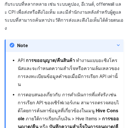
การตรวจสอบค่า apihash
บันทึกความแปรปรวนของ
การสร้างแอป
ส่วนเสริม
การชำระเงิน PG
การกำหนดบันทึก
กับระบบที่หลากหลาย เช่น ระบบคูปอง, อีเวนต์, offerwall แล
ค้
สินทรัพย์ v2
การบล็อกการเข้าสู่ระบบจา
การลงทะเบียนแบนเนอร์จุด
การติดตามการตลาด
สังคม
Crossplay Launcher
การมีส่วนร่วมของผู้ใช้ (UE,
การคืนเงินผู้ใช้
ยกเลิกการสมัคร SMS
API NFT
ะ
CPI
เพื่อส่งหรือดึงไอเท็ม และมีสำนักงานหลังสำหรับผู้ดูแล
น
Request API สำหรับการจัด
ต่างประเทศ
แอปบริการ
รายการ
ลิงก์ลึก)
กลุ่ม
ระบบที่สามารถค้นหาประวัติการส่งและดึงไอเท็มได้ด้วยตนเอ
ส่ง/ดึงข้อมูลรายการด้วยวิธี
API ผู้ใช้พร้อมกัน
การลงทะเบียนมุมมองที่
การจับคู่
บริการลูกค้า
Adiz
การชำระเงิน PG
API สัญญา
ห
ง
การ HTTP communication
การตรวจสอบ Google และ
กำหนดเอง
การได้มาซึ่งผู้ใช้ (UA)
Funnel
า
ตรวจสอบ Google Play Ga
บันทึกการดาวน์โหลดเพิ่มเติม
การวิเคราะห์
การวิเคราะห์
Adkit
จัดการ PID ตลาด
API สินทรัพย์
ขอ API สำหรับการส่ง/ดึง
แยกกัน
ที่เสร็จสมบูรณ์
กระดานที่กำหนดเอง
การวิเคราะห์การเก็บรักษา
Note
รายการโดยใช้ซ็อกเก็ต
ฐานข้อมูล
ที่เก็บข้อมูลเกม
Plugins
การติดตามการซื้อ
API ล็อก
ลบผู้ใช้ทั้งหมด
บันทึกการเข้าสู่ระบบตัวละคร
แบนเนอร์เว็บ
Analytics bigQuery
API
การขออนุญาต/คืนสินค้า
ทำงานแบบอะซิงโคร
เฮอร์คิวลิส
เฮอร์คิวลิส
ดูการเผยแพร่ที่ผ่านมา
การสมัครสมาชิกต่ออายุ
API เมตาดาต้า
นัสและจะกำหนดความสำเร็จหรือความล้มเหลวของ
การเข้าสู่ระบบผ่านเว็บ
บันทึกการสร้างตัวละคร
การลงทะเบียนและการจัดก
อัตโนมัติ
การใช้การวิเคราะห์
การลงทะเบียนข้อมูลคำขอเมื่อมีการเรียก API เท่านั้
แคมเปญเชิญ
แหล่งที่มาทางการตลาด
แหล่งที่มาทางการตลาด
API ส่วนขยาย
น
บันทึกที่กำหนดเอง
ค้นหาประวัติการซื้อของ
ตัวชี้วัดที่กำหนดเอง
การมีส่วนร่วมของผู้ใช้ (UE,
พนักงาน
การสร้างรายได้จาก
คอมมูนิตี้ & เว็บสโตร์
การตอบสนองเกี่ยวกับ
การดำเนินการที่แท้จริง
เช่น
Deeplin)
บันทึกคะแนน
โฆษณา
การส่งออกข้อมูล
การเรียก API ของเซิร์ฟเวอร์เกม สามารถตรวจสอบไ
การสร้างรายได้จาก
ด้โดยการค้นหาข้อมูลที่เกี่ยวข้องในเมนู
Hive Cons
การใช้วิดีโอ YouTube
บันทึกการเยี่ยมชม
ส่วนเสริม
โฆษณา
ข้อกำหนดตัวชี้วัด
ole
ภายใต้การเรียกเก็บเงิน > Hive Items >
การขออ
นุญาต/คืน
หรือ
บันทึกความสำเร็จในการอนุญาต/คื
โฆษณาข้ามโปรโมชั่น