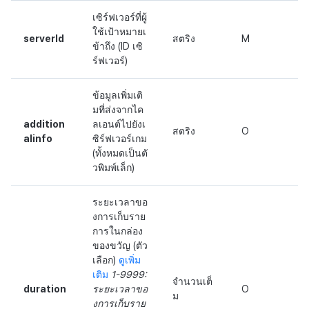
เซิร์ฟเวอร์ที่ผู้
ใช้เป้าหมายเ
serverId
สตริง
M
ข้าถึง (ID เซิ
ร์ฟเวอร์)
ข้อมูลเพิ่มเติ
มที่ส่งจากไค
addition
ลเอนต์ไปยังเ
สตริง
O
alinfo
ซิร์ฟเวอร์เกม
(ทั้งหมดเป็นตั
วพิมพ์เล็ก)
ระยะเวลาขอ
งการเก็บราย
การในกล่อง
ของขวัญ (ตัว
เลือก)
ดูเพิ่ม
เติม
1-9999:
จำนวนเต็
duration
ระยะเวลาขอ
O
ม
งการเก็บราย