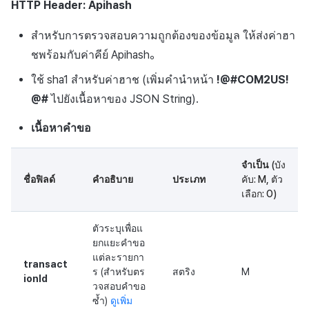
HTTP
Header
:
Apihash
สำหรับการตรวจสอบความถูกต้องของข้อมูล ให้ส่งค่าฮา
ชพร้อมกับค่าคีย์
Apihash
。
ใช้ sha1 สำหรับค่าฮาช (เพิ่มคำนำหน้า
!@#
COM2US
!
@#
ไปยังเนื้อหาของ
JSON
String
).
เนื้อหาคำขอ
จำเป็น
(บัง
ชื่อฟิลด์
คำอธิบาย
ประเภท
คับ: M, ตัว
เลือก: O)
ตัวระบุเพื่อแ
ยกแยะคำขอ
แต่ละรายกา
transact
ร (สำหรับตร
สตริง
M
ionId
วจสอบคำขอ
ซ้ำ)
ดูเพิ่ม