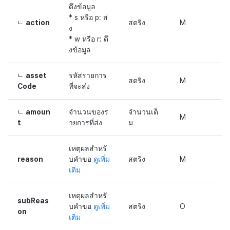
ดึงข้อมูล
* s หรือ p: ส่
ㄴ
action
สตริง
M
ง
* w หรือ r: ดึ
งข้อมูล
ㄴ
asset
รหัสรายการ
สตริง
M
Code
ที่จะส่ง
ㄴ
amoun
จำนวนของร
จำนวนเต็
M
t
ายการที่ส่ง
ม
เหตุผลสำหรั
reason
บคำขอ
ดูเพิ่ม
สตริง
M
เติม
เหตุผลสำหรั
subReas
บคำขอ
ดูเพิ่ม
สตริง
O
on
เติม