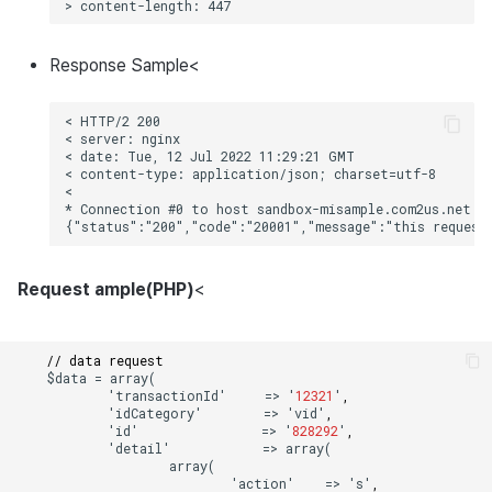
Response
Sample
<
Request
ample
(
PHP
)
<
// data request
$da
ta
=
array(
'
transa
c
t
io
n
Id'
=>
'
12321
'
,
'idCa
te
gory'
=>
'vid'
,
'id'
=>
'
828292
'
,
'de
ta
il'
=>
array(
array(
'ac
t
io
n
'
=>
's'
,