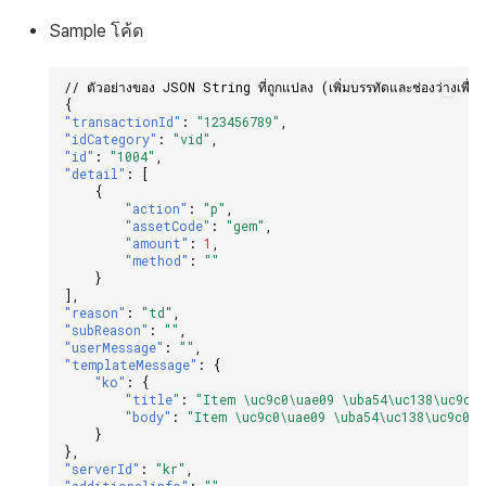
Sample
โค้ด
// ตัวอย่างของ JSON String ที่ถูกแปลง (เพิ่มบรรทัดและช่องว่างเพื่อ
{
"transactionId"
:
"123456789"
,
"idCategory"
:
"vid"
,
"id"
:
"1004"
,
"detail"
:
[
{
"action"
:
"p"
,
"assetCode"
:
"gem"
,
"amount"
:
1
,
"method"
:
""
}
],
"reason"
:
"td"
,
"subReason"
:
""
,
"userMessage"
:
""
,
"templateMessage"
:
{
"ko"
:
{
"title"
:
"Item \uc9c0\uae09 \uba54\uc138\uc9c0 
"body"
:
"Item \uc9c0\uae09 \uba54\uc138\uc9c0 Q
}
},
"serverId"
:
"kr"
,
"additionalinfo"
:
""
,