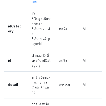
เติม
ID
* โมดูลเดียว:
hiveuid
idCateg
* Auth v1: vi
สตริง
M
ory
d
* Auth v4: p
layerid
ค่าของ ID ที่
id
ตรงกับ idCat
สตริง
M
egory
อาร์เรย์ของส
ามรายการ
detail
อาร์เรย์
M
(วัตถุ) ด้านล่
าง
ว่าจะส่งหรือ