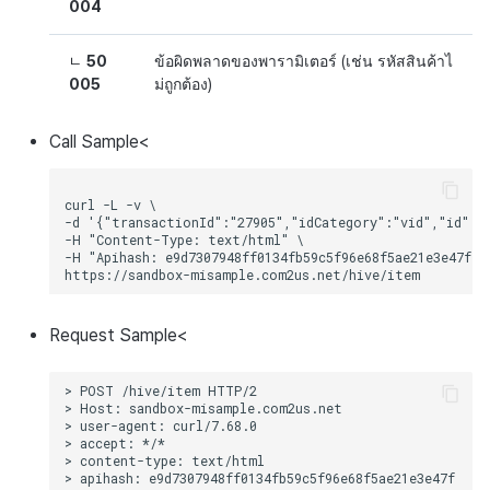
004
ㄴ
50
ข้อผิดพลาดของพารามิเตอร์ (เช่น รหัสสินค้าไ
005
ม่ถูกต้อง)
Call
Sample
<
curl -L -v \

-d '{"transactionId":"27905","idCategory":"vid","id":"
-H "Content-Type: text/html" \

-H "Apihash: e9d7307948ff0134fb59c5f96e68f5ae21e3e47f" \
Request
Sample
<