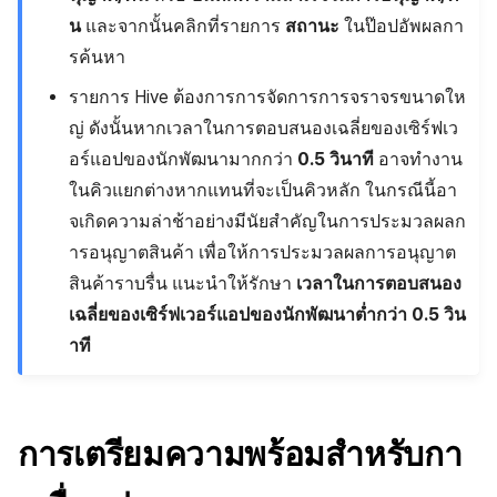
บันทึกเนื้อหาเกม
ตัวเปิดข้ามแพลตฟอร์ม
กระดานคะแนน
น
และจากนั้นคลิกที่รายการ
สถานะ
ในป๊อปอัพผลกา
การสร้างรายได้จากการส่ง
บันทึกสรุปภาพรวมสินทรัพย์
Remote Play
การจับคู่
รค้นหา
เสริมการขายข้าม
รายการ Hive ต้องการการจัดการการจราจรขนาดให
บันทึกคะแนนสินทรัพย์และ
เอกสารอ้างอิง
แชท
ญ่ ดังนั้นหากเวลาในการตอบสนองเฉลี่ยของเซิร์ฟเว
ข้อมูลเมตา
อร์แอปของนักพัฒนามากกว่า
0.5 วินาที
อาจทำงาน
บริการ AI
บันทึกการเปลี่ยนแปลงแขกฮับ
ในคิวแยกต่างหากแทนที่จะเป็นคิวหลัก ในกรณีนี้อา
รายงานการชน
จเกิดความล่าช้าอย่างมีนัยสำคัญในการประมวลผลก
บันทึกการดาวน์โหลดไฟล์
ารอนุญาตสินค้า เพื่อให้การประมวลผลการอนุญาต
ตัวเปิดข้ามเกม
สินค้าราบรื่น แนะนำให้รักษา
เวลาในการตอบสนอง
บันทึกการดึงข้อมูล
เฉลี่ยของเซิร์ฟเวอร์แอปของนักพัฒนาต่ำกว่า 0.5 วิน
Remote Play
าที
บล็อกเชน
การเตรียมความพร้อมสำหรับกา