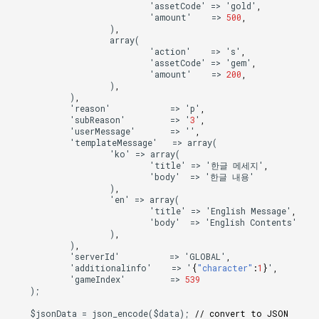
'asse
t
Code'
=>
'gold'
,
'amou
nt
'
=>
500
,
)
,
array(
'ac
t
io
n
'
=>
's'
,
'asse
t
Code'
=>
'gem'
,
'amou
nt
'
=>
200
,
)
,
)
,
'reaso
n
'
=>
'p'
,
'subReaso
n
'
=>
'
3
'
,
'userMessage'
=>
''
,
'
te
mpla
te
Message'
=>
array(
'ko'
=>
array(
'
t
i
tle
'
=>
'한글
메세지'
,
'body'
=>
'한글
내용'
)
,
'e
n
'
=>
array(
'
t
i
tle
'
=>
'E
n
glish
Message'
,
'body'
=>
'E
n
glish
Co
ntents
'
)
,
)
,
'serverId'
=>
'GLOBAL'
,
'addi
t
io
nal
i
nf
o'
=>
'
{
"character"
:
1
}
'
,
'gameI
n
dex'
=>
539
);
$jso
n
Da
ta
=
jso
n
_e
n
code($da
ta
);
// convert to JSON