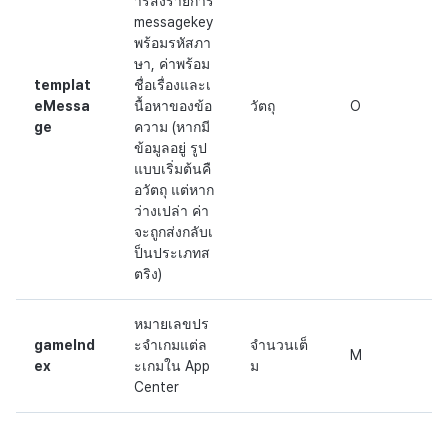
ารส่งรายการ
messagekey
พร้อมรหัสภา
ษา, ค่าพร้อม
templat
ชื่อเรื่องและเ
eMessa
นื้อหาของข้อ
วัตถุ
O
ge
ความ (หากมี
ข้อมูลอยู่ รูป
แบบเริ่มต้นคื
อวัตถุ แต่หาก
ว่างเปล่า ค่า
จะถูกส่งกลับเ
ป็นประเภทส
ตริง)
หมายเลขปร
gameInd
ะจำเกมแต่ล
จำนวนเต็
M
ex
ะเกมใน App
ม
Center