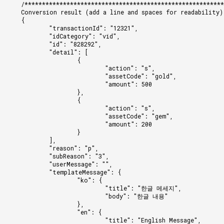
/********************************************************
    Conversion result (add a line and spaces for readability)
    {
            "transactionId": "12321",
            "idCategory": "vid",
            "id": "828292",
            "detail": [
                    {
                            "action": "s",
                            "assetCode": "gold",
                            "amount": 500
                    },
                    {
                            "action": "s",
                            "assetCode": "gem",
                            "amount": 200
                    }
            ],
            "reason": "p",
            "subReason": "3",
            "userMessage": "",
            "templateMessage": {
                    "ko": {
                            "title": "한글 메세지",
                            "body": "한글 내용"
                    },
                    "en": {
                            "title": "English Message",