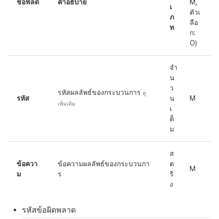
ชื่อฟิลด์
คำอธิบาย
M,
เ
ตัวเ
ภ
ลือ
ท
ก:
O)
จำ
น
ว
รหัสผลลัพธ์ของกระบวนการ
ดู
รหัส
น
M
เพิ่มเติม
เ
ต็
ม
ส
ข้อควา
ข้อความผลลัพธ์ของกระบวนกา
ต
M
ม
ร
ริ
ง
รหัสข้อผิดพลาด