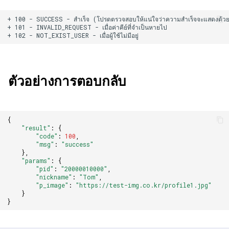
+ 100 - SUCCESS - สำเร็จ (โปรดตรวจสอบให้แน่ใจว่าความสำเร็จจะแสดงด้วย
+ 101 - INVALID_REQUEST - เมื่อค่าคีย์ที่จำเป็นหายไป

ตัวอย่างการตอบกลับ
{
"result"
:
{
"code"
:
100
,
"msg"
:
"success"
},
"params"
:
{
"pid"
:
"20000010000"
,
"nickname"
:
"Tom"
,
"p_image"
:
"https://test-img.co.kr/profile1.jpg"
}
}