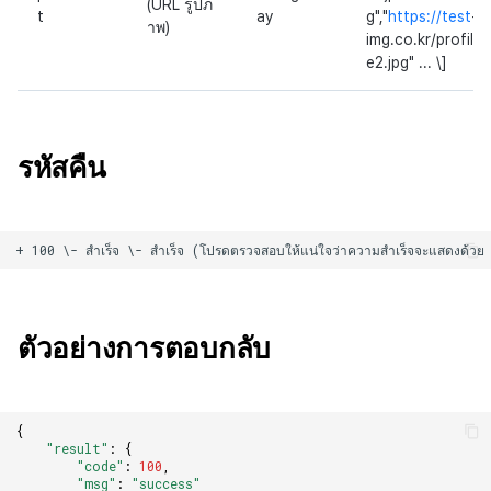
(URL รูปภ
t
ay
g","
https://test
-
าพ)
img.co.kr/profil
e2.jpg" ... \]
รหัสคืน
ตัวอย่างการตอบกลับ
{
"result"
:
{
"code"
:
100
,
"msg"
:
"success"