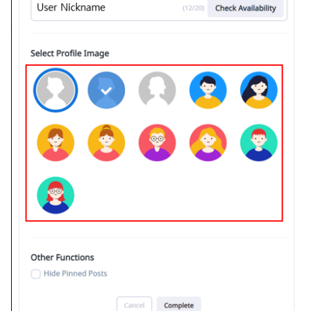
บันทึกเนื้อหาเกม
ตัวเปิดข้ามแพลตฟอร์ม
กระดานคะแนน
การสร้างรายได้จากการส่ง
บันทึกสรุปภาพรวมสินทรัพย์
Remote Play
การจับคู่
เสริมการขายข้าม
บันทึกคะแนนสินทรัพย์และ
เอกสารอ้างอิง
แชท
ข้อมูลเมตา
บริการ AI
บันทึกการเปลี่ยนแปลงแขกฮับ
รายงานการชน
บันทึกการดาวน์โหลดไฟล์
ตัวเปิดข้ามเกม
บันทึกการดึงข้อมูล
Remote Play
บล็อกเชน