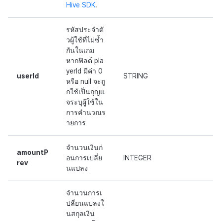
Hive SDK
.
รหัสประจำตั
วผู้ใช้ที่ไม่ซ้ำ
กันในเกม
หากฟิลด์ pla
yerId มีค่า 0
userId
STRING
หรือ null จะถู
กใช้เป็นกุญแ
จระบุผู้ใช้ใน
การคำนวณร
ายการ
จำนวนเงินก่
amountP
อนการเปลี่ย
INTEGER
rev
นแปลง
จำนวนการเ
ปลี่ยนแปลงใ
นสกุลเงิน