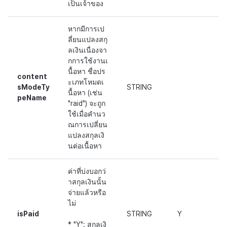
เป็นเจ้าของ
หากมีการเป
ลี่ยนแปลงสกุ
ลเงินเนื่องจา
กการใช้งานเ
นื้อหา ชื่อปร
content
ะเภทโหมดเ
sModeTy
STRING
นื้อหา (เช่น
peName
"raid") จะถูก
ใช้เมื่อคำนว
ณการเปลี่ยน
แปลงสกุลเงิ
นต่อเนื้อหา
ค่าที่บ่งบอกว่
าสกุลเงินนั้น
จ่ายแล้วหรือ
ไม่
isPaid
STRING
Y
* "Y": สกุลเงิ