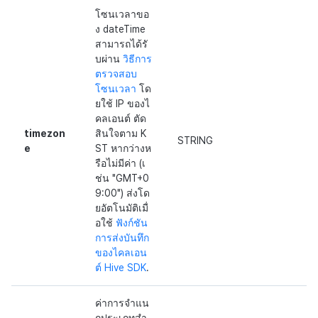
โซนเวลาขอ
ง dateTime
สามารถได้รั
บผ่าน
วิธีการ
ตรวจสอบ
โซนเวลา
โด
ยใช้ IP ของไ
คลเอนต์ ตัด
timezon
สินใจตาม K
STRING
e
ST หากว่างห
รือไม่มีค่า (เ
ช่น "GMT+0
9:00") ส่งโด
ยอัตโนมัติเมื่
อใช้
ฟังก์ชัน
การส่งบันทึก
ของไคลเอน
ต์ Hive SDK
.
ค่าการจำแน