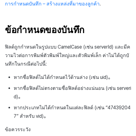
ตัวเปิดข้ามแพลตฟอร์ม
การกำหนดบันทึก – สร้างแหล่งที่มาของลูกค้า
.
การสร้างรายได้จากการส่ง
Remote Play
เสริมการขายข้าม
ข้อกำหนดของบันทึก
เอกสารอ้างอิง
ฟิลด์ถูกกำหนดในรูปแบบ CamelCase (เช่น serverId) และมีค
วามไวต่อการพิมพ์ตัวพิมพ์ใหญ่และตัวพิมพ์เล็ก ค่าไม่ได้ถูกบั
นทึกในกรณีต่อไปนี้:
หากชื่อฟิลด์ไม่ได้กำหนดไว้ด้านล่าง (เช่น uid)。
หากชื่อฟิลด์ไม่ตรงตามชื่อฟิลด์อย่างแน่นอน (เช่น serveri
d)。
หากประเภทไม่ได้กำหนดในแต่ละฟิลด์ (เช่น “47439204
7” สำหรับ vid)。
ข้อควรระวัง