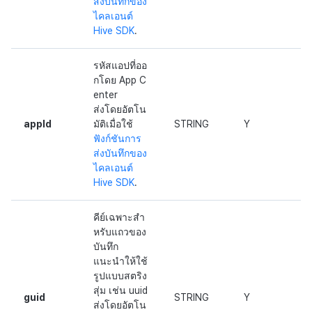
ส่งบันทึกของ
ไคลเอนต์
Hive SDK
.
รหัสแอปที่ออ
กโดย App C
enter
ส่งโดยอัตโน
appId
มัติเมื่อใช้
STRING
Y
ฟังก์ชันการ
ส่งบันทึกของ
ไคลเอนต์
Hive SDK
.
คีย์เฉพาะสำ
หรับแถวของ
บันทึก
แนะนำให้ใช้
รูปแบบสตริง
สุ่ม เช่น uuid
guid
STRING
Y
ส่งโดยอัตโน