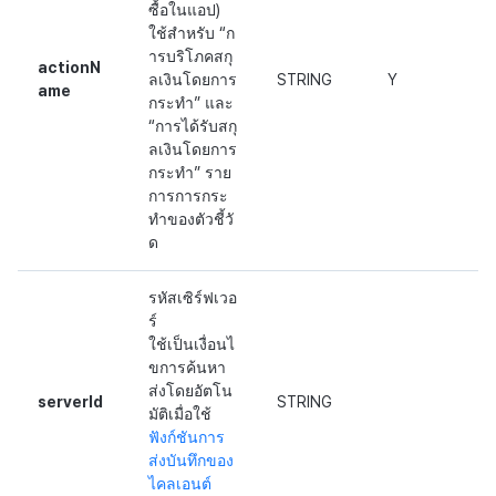
ซื้อในแอป)
ใช้สำหรับ “ก
ารบริโภคสกุ
actionN
ลเงินโดยการ
STRING
Y
ame
กระทำ” และ
“การได้รับสกุ
ลเงินโดยการ
กระทำ” ราย
การการกระ
ทำของตัวชี้วั
ด
รหัสเซิร์ฟเวอ
ร์
ใช้เป็นเงื่อนไ
ขการค้นหา
ส่งโดยอัตโน
serverId
STRING
มัติเมื่อใช้
ฟังก์ชันการ
ส่งบันทึกของ
ไคลเอนต์