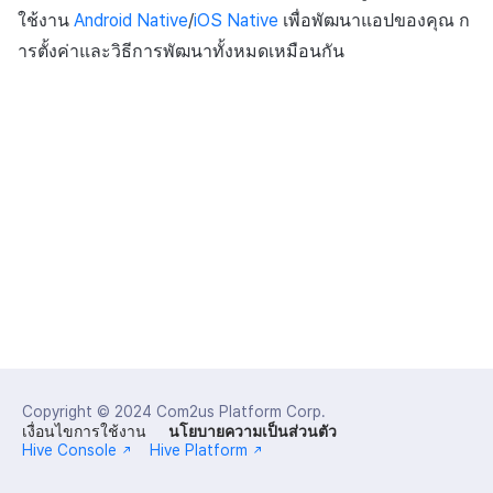
ส่วนเสริม
การชำระเงิน PG
API แชท
ค้
ใช้งาน
Android Native
/
iOS Native
เพื่อพัฒนาแอปของคุณ ก
กลุ่ม
การแก้ปัญหา
การบล็อกการเข้าสู่ระบบจา
การลงทะเบียนแบนเนอร์จุด
Unreal Windows
การมีส่วนร่วมของผู้ใช้ (UE,
การสร้างรายได้จาก
Crossplay Launcher
กันยายน-2024
การคืนเงินผู้ใช้
คอมมูนิตี้ & เว็บสโตร์
ารตั้งค่าและวิธีการพัฒนาทั้งหมดเหมือนกัน
น
ต่างประเทศ
คำแนะนำในการแก้ไขปัญหา
รายการ
ลิงก์ลึก)
โฆษณา
Funnel
การลงทะเบียนมุมมองที่
Adiz
การชำระเงิน PG
การวิเคราะห์
ห
การตรวจสอบ Google และ
กำหนดเอง
คุณสมบัติเพิ่มเติม
การได้มาซึ่งผู้ใช้ (UA)
กระดานคะแนน
า
ตรวจสอบ Google Play Ga
การวิเคราะห์การเก็บรักษา
Adkit
จัดการ PID ตลาด
บริการ AI
แยกกัน
กระดานที่กำหนดเอง
การจับคู่
Analytics bigQuery
Plugins
การติดตามการซื้อ
ลบผู้ใช้ทั้งหมด
แบนเนอร์เว็บ
แชท
การใช้การวิเคราะห์
การสมัครสมาชิกต่ออายุ
การเข้าสู่ระบบผ่านเว็บ
การลงทะเบียนและการจัดก
บริการ AI
อัตโนมัติ
แคมเปญเชิญ
ตัวชี้วัดที่กำหนดเอง
รายงานการชน
ค้นหาประวัติการซื้อของ
การมีส่วนร่วมของผู้ใช้ (UE,
การส่งออกข้อมูล
พนักงาน
Deeplin)
ตัวเปิดข้ามเกม
ข้อกำหนดตัวชี้วัด
Copyright © 2024
Com2us Platform Corp.
ตั้งค่าการระบุเป้าหมาย
เงื่อนไขการใช้งาน
นโยบายความเป็นส่วนตัว
การใช้วิดีโอ YouTube
Remote Play
Hive Console
Hive Platform
ติดตามการทำงานพร้อมกัน
โฆษณาข้ามโปรโมชั่น