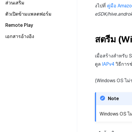
แสดงแบนเนอร์ความยินยอมในการ
None
Adiz
ส่วนเสริม
Unreal
API ของHercules
งไปที่
คู่มือ Amaz
วิเคราะห์
Fluentd
การบูรณาการกับ Airbridge
Adkit
Unity
การเรียกเนื้อหาเว็บ
ตัวเปิดข้ามแพลตฟอร์ม
eSDK/hive.android
HTTP
ภาพรวม
การบูรณาการกับ Appsflyer
Android
AD(X)
การสนับสนุนเกมคอนโทรลเลอร์
เตรียมไฟล์แอป
SDK
วิธีการใช้ Fluentd
Remote Play
การบูรณาการกับ Adjust
iOS
ADOP
Unity
RTT4U
เตรียมหน้าเว็บเพื่อให้บริการแอป
ไฟล์บันทึกชุด
วิธีการใช้ Fluentd Docker
รวมปลั๊กอิน
เอกสารอ้างอิง
การใช้ประโยชน์จากข้อมูล
สตรีม (W
C++
Unity
เปิดใช้งาน Crossplay Launcher
ภาพรวม
อัปโหลดแอปไปยังเซิร์ฟเวอร์
MMP
ไลบรารีแอปพลิเคชัน
ภาพรวม
ลงทะเบียนการโทรกลับเพื่อรับ
จากระยะไกล
C++
ตัวระบุ
การติดตั้ง
สตริงการแชท
ตรวจสอบแอป
ภาพรวม
ไฟล์บันทึกเฉพาะ
ข้อกำหนดเบื้องต้น
ท่าทางสัมผัส
Android
เมื่อสร้างสำหรั
วิธีการใช้งาน
เปลี่ยนภาพที่มองไม่เห็น
ปล่อยแอป
อัปโหลดแอปใหม่ไปยังเซิร์ฟเวอร์
คู่มือการทดสอบการส่ง
วิธีการส่งชุดบันทึก
เคอร์เซอร์ที่กำหนดเอง
iOS
ดูล
IAPv4
วิธีการช
คู่มือการแก้ไขปัญหา
รหัสข้อผิดพลาด
อัปโหลดเวอร์ชันแพตช์ไปยัง
เซิร์ฟเวอร์
(Windows OS ไม่ร
Note
Windows OS ไม่