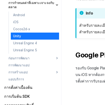
การกำหนดค่าที่เฉพาะเจาะจงกับ
หลังการติดตั้ง
iOS
Android
iOS
Android
ตลาด
Cocos2d-x
iOS
Cocos2d-x
iOS
Android
Info
Android
Unity
Cocos2d-x
Unity
Cocos2d-x
iOS
iOS
Unreal Engine 4
Unity
Unreal Engine 4
Unity
Cocos2d-x
สำหรับรายละเอีย
Cocos2d-x
Unreal Engine 5
Unreal Engine 4
Unreal Engine 5
Unreal Engine 4
Unity
สำหรับรายละเอีย
Unity
Unreal Engine 5
Unreal Engine 5
Unreal Engine 4
Unreal Engine 4
Unreal Engine 5
Unreal Engine 5
Google P
ก่อนการพัฒนา
การพัฒนาแอป
Android
รองรับ Google Pl
การสร้างแอป
iOS
บน iOS หากต้องก
แอปบริการ
Cocos2d-x
Android
รตั้งค่าการรับรอ
Unity
iOS
การตั้งค่าเบื้องต้น
Unreal Engine 4
Unity Android
ไฟล์การตั้งค่า
การเริ่มต้น SDK
Unreal Engine 5
Unity iOS
คลาสการตั้งค่า
ภาพรวม