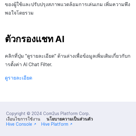
สร้างตัวชี้วัดที่กำหนดเอง
API แชท
การสร้างแอป
ส่วนเสริม
การชำระเงิน PG
ของผู้ใช้และปรับปรุงสภาพแวดล้อมการเล่นเกม เพิ่มความพึง
ค้
กลุ่ม
สำหรับแต่ละเกม
การบล็อกการเข้าสู่ระบบจาก
การลงทะเบียนแบนเนอร์จุด
การแก้ปัญหา
การติดตามการตลาด
การคืนเงินผู้ใช้
Crossplay Launcher
กันยายน-2024
การมีส่วนร่วมของผู้ใช้ (UE,
คอมมูนิตี้ & เว็บสโตร์
พอใจโดยรวม
น
ต่างประเทศ
แอปบริการ
คำแนะนำในการแก้ไขปัญ
รายการ
ลิงก์ลึก)
Funnel
การเชื่อมโยง Miracle Play
การลงทะเบียนมุมมองที่
การจับคู่
การชำระเงิน PG
Adiz
การวิเคราะห์
ห
การตรวจสอบ Google และการ
กำหนดเอง
คุณสมบัติเพิ่มเติม
การได้มาซึ่งผู้ใช้ (UA)
ตัวกรองแชท AI
า
ตรวจสอบ Google Play Games
การวิเคราะห์การเก็บรักษา
แชท
จัดการ PID ตลาด
Adkit
บริการ AI
แยกกัน
กระดานที่กำหนดเอง
Analytics bigQuery
การวิเคราะห์
การติดตามการซื้อ
Plugins
คลิกที่ปุ่ม "ดูรายละเอียด" ด้านล่างเพื่อข้อมูลเพิ่มเติมเกี่ยวกับก
ลบผู้ใช้ทั้งหมด
แบนเนอร์เว็บ
ารตั้งค่า AI Chat Filter.
การใช้การวิเคราะห์
ฐานข้อมูล
การสมัครสมาชิกต่ออายุ
การเข้าสู่ระบบผ่านเว็บ
การลงทะเบียนและการจัดการ
อัตโนมัติ
ดูรายละเอียด
แคมเปญเชิญ
ตัวชี้วัดที่กำหนดเอง
Hercules
ค้นหาประวัติการซื้อของ
การมีส่วนร่วมของผู้ใช้ (UE,
การส่งออกข้อมูล
พนักงาน
แหล่งที่มาทางการตลาด
Deeplin)
ข้อกำหนดตัวชี้วัด
ตั้งค่าการระบุเป้าหมาย
Copyright © 2024
Com2us Platform Corp.
การสร้างรายได้จาก
เงื่อนไขการใช้งาน
นโยบายความเป็นส่วนตัว
การใช้วิดีโอ YouTube
โฆษณา
Hive Console
Hive Platform
ติดตามการทำงานพร้อมกัน
โฆษณาข้ามโปรโมชั่น